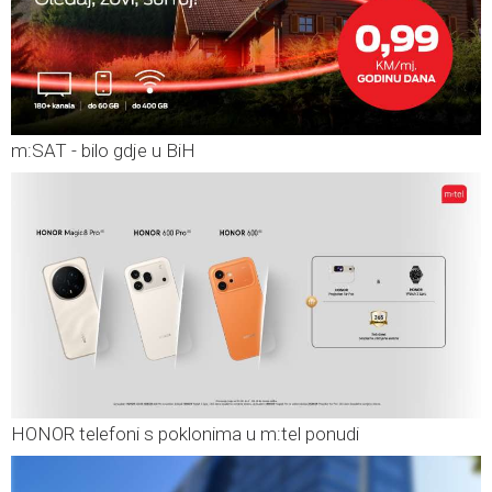
m:SAT - bilo gdje u BiH
HONOR telefoni s poklonima u m:tel ponudi