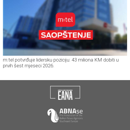
m:tel potvrđuje lidersku poziciju: 43 miliona KM dobiti u
prvih šest mjeseci 2026.