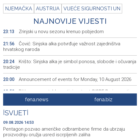
NJEMAČKA
AUSTRIJA
VIJEĆE SIGURNOSTI UN
NAJNOVIJE VIJESTI
Zrinjski u novu sezonu krenuo pobjedom
23:13
Čović: Sinjska alka potvrđuje važnost zajedništva
21:56
hrvatskog naroda
Krišto: Sinjska alka je simbol ponosa, slobode i očuvanja
20:24
tradicije
Announcement of events for Monday, 10 August 2026
20:00
BiH among notable participants at CIGRE Paris meeting,
19:50
with AI and energy transition in focus
fena.news
fena.biz
Bentbaša Cliff Diving 2026 held in Sarajevo
19:35
|
SVIJET
|
FBiH lacks consolidated data on withdrawn and
19:20
09.08.2026 14:53
destroyed meat, 40 violations found
Pentagon pozvao američke odbrambene firme da ubrzaju
proizvodnju oružja usred iscrpljenih zaliha
Najave događaja za 10. 8. 2026. godine (ponedjeljak)
19:00