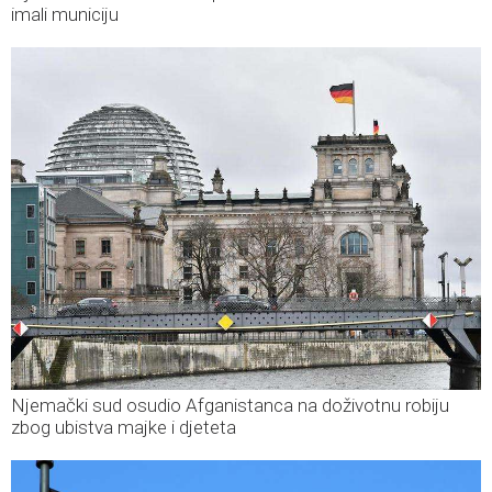
imali municiju
Njemački sud osudio Afganistanca na doživotnu robiju
zbog ubistva majke i djeteta