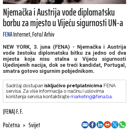
Njemačka i Austrija vode diplomatsku
borbu za mjesto u Vijeću sigurnosti UN-a
FENA
Internet, Foto/ Arhiv
NEW YORK, 3. juna (FENA) - Njemačka i Austrija
vode žestoku diplomatsku bitku za jedno od dva
mjesta koja nisu stalna u Vijeću sigurnosti
Ujedinjenih nacija, dok se treći kandidat, Portugal,
smatra gotovo sigurnim pobjednikom.
Sadržaj dostupan
isključivo pretplatnicima
FENA
servisa. Za više informacija o načinu i uslovima
korištenja servisa kontaktirajte
marketing@fena.ba
.
(FENA) F. F.
Početna
>
Svijet