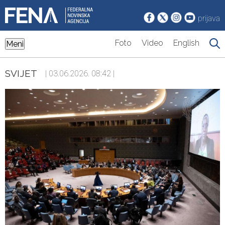
prijava
Foto
Video
English
Meni
SVIJET
| 03.06.2026. 08:42 |