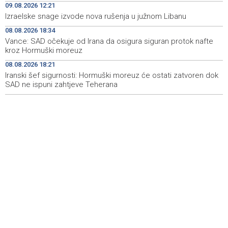
09.08.2026 12:21
Izraelske snage izvode nova rušenja u južnom Libanu
Ballian: Unjustified tree cutting is making Sarajevo
18:45
increasingly hot
08.08.2026 18:34
Vance: SAD očekuje od Irana da osigura siguran protok nafte
U Sarajevu održani skokovi u vodu Bentbaša Cliff Diving
18:40
kroz Hormuški moreuz
2026.
08.08.2026 18:21
Iranski šef sigurnosti: Hormuški moreuz će ostati zatvoren dok
SAD ne ispuni zahtjeve Teherana