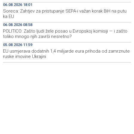
uništenom mesu, prekršaji utvrđeni u 40 kontrola
06.08.2026 18:01
Soreca: Zahtjev za pristupanje SEPA-i važan korak BiH na putu
Marija Šerifović pred više hiljada posjetitelja na Piroti
10:03
ka EU
zatvorila 'Dane dijaspore 2026' u Travniku
06.08.2026 08:58
Kušljugić: Sprječavanje dehidracije i pregrijavanja ključni
09:28
POLITICO: Zašto ljudi žele posao u Evropskoj komisiji — i zašto
za očuvanje zdravlja srca tokom vrućina
toliko mnogo njih završi nesretno?
05.08.2026 11:59
U jami 'Raspotočje' petu noć prenoćilo devet zeničkih
09:27
rudara
EU usmjerava dodatnih 1,4 milijarde eura prihoda od zamrznute
ruske imovine Ukrajini