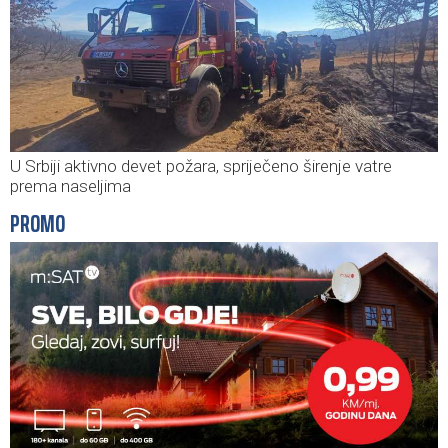
U Srbiji aktivno devet požara, spriječeno širenje vatre
prema naseljima
PROMO