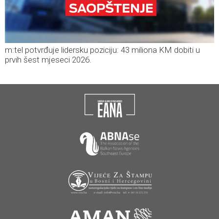
m:tel potvrđuje lidersku poziciju: 43 miliona KM dobiti u
prvih šest mjeseci 2026.