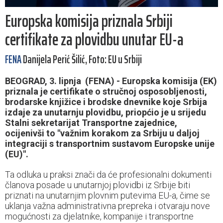
Europska komisija priznala Srbiji
certifikate za plovidbu unutar EU-a
FENA
Danijela Perić Šilić, Foto: EU u Srbiji
BEOGRAD, 3. lipnja (FENA) - Europska komisija (EK)
priznala je certifikate o stručnoj osposobljenosti,
brodarske knjižice i brodske dnevnike koje Srbija
izdaje za unutarnju plovidbu, priopćio je u srijedu
Stalni sekretarijat Transportne zajednice,
ocijenivši to "važnim korakom za Srbiju u daljoj
integraciji s transportnim sustavom Europske unije
(EU)".
Ta odluka u praksi znači da će profesionalni dokumenti
članova posade u unutarnjoj plovidbi iz Srbije biti
priznati na unutarnjim plovnim putevima EU-a, čime se
uklanja važna administrativna prepreka i otvaraju nove
mogućnosti za djelatnike, kompanije i transportne