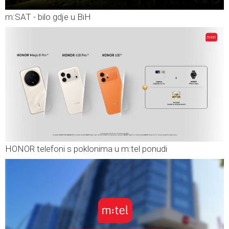
m:SAT - bilo gdje u BiH
HONOR telefoni s poklonima u m:tel ponudi