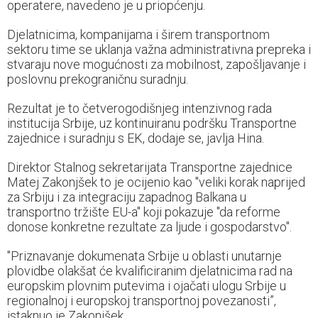
operatere, navedeno je u priopćenju.
Djelatnicima, kompanijama i širem transportnom
sektoru time se uklanja važna administrativna prepreka i
stvaraju nove mogućnosti za mobilnost, zapošljavanje i
poslovnu prekograničnu suradnju.
Rezultat je to četverogodišnjeg intenzivnog rada
institucija Srbije, uz kontinuiranu podršku Transportne
zajednice i suradnju s EK, dodaje se, javlja Hina.
Direktor Stalnog sekretarijata Transportne zajednice
Matej Zakonjšek to je ocijenio kao "veliki korak naprijed
za Srbiju i za integraciju zapadnog Balkana u
transportno tržište EU-a" koji pokazuje "da reforme
donose konkretne rezultate za ljude i gospodarstvo".
"Priznavanje dokumenata Srbije u oblasti unutarnje
plovidbe olakšat će kvalificiranim djelatnicima rad na
europskim plovnim putevima i ojačati ulogu Srbije u
regionalnoj i europskoj transportnoj povezanosti”,
istaknuo je Zakonjšek.