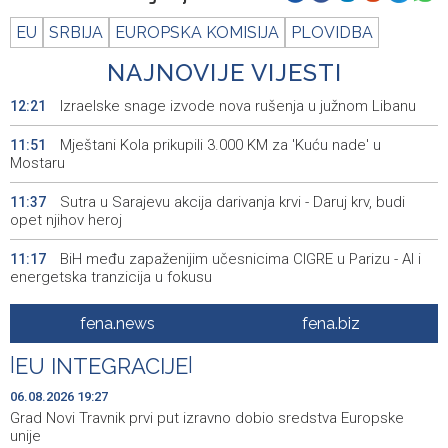
EU
SRBIJA
EUROPSKA KOMISIJA
PLOVIDBA
NAJNOVIJE VIJESTI
Izraelske snage izvode nova rušenja u južnom Libanu
12:21
Mještani Kola prikupili 3.000 KM za 'Kuću nade' u
11:51
Mostaru
Sutra u Sarajevu akcija darivanja krvi - Daruj krv, budi
11:37
opet njihov heroj
BiH među zapaženijim učesnicima CIGRE u Parizu - AI i
11:17
energetska tranzicija u fokusu
Pezer već sutra nastupa u kvalifikacijama, vjeruje da će i
10:28
fena.news
fena.biz
navečer biti u finalu EP-a u Birminghamu
|
EU INTEGRACIJE
|
Ballian: Neopravdana sječa stabala a grad zbog manjka
10:16
drveća sve topliji
06.08.2026 19:27
Grad Novi Travnik prvi put izravno dobio sredstva Europske
FBiH nema objedinjene podatke o povučenom i
10:09
unije