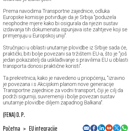
Prema navodima Transportne zajednice, odluka
Europske komisije potvrđuje da je Srbija "poduzela
neophodne mjere kako bi osigurala da njezin sustav
izdavanja tih dokumenata ispunjava iste zahtjeve koji se
primjenjuju u Europskoj uniji".
Stručnjaci u oblasti unutarnje plovidbe iz Srbije sada će,
praktički, biti bolje povezani sa tržištem EU-a, što je "još
jedan pokazatelj da usklađivanje s pravilima EU u oblasti
transporta donosi praktične koristi".
Ta prekretnica, kako je navedeno u priopćenju, "izravno
je povezana i s Akcijskim planom nove generacije
Transportne zajednice za vodni transport, čiji je cilj da
podrži sigurniji, suvremeniji i bolje povezan sustav
unutarnje plovidbe diljem zapadnog Balkana".
(FENA) D. P.
Početna
>
EU integracije