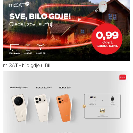
m:SAT - bilo gdje u BiH