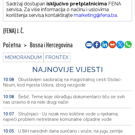
Sadržaj dostupan
isključivo pretplatnicima
FENA
servisa. Za više informacija o načinu i uslovima
korištenja servisa kontaktirajte
marketing@fena.ba
.
(FENA) J. Č.
Početna
>
Bosna i Hercegovina
MEMORANDUM
FRONTEX
NAJNOVIJE VIJESTI
Obustavljen saobraćaj na magistralnoj cesti Stolac-
10:08
Neum, kod mjesta Udora, zbog nezgode
Šešić: Teme koje obrađuju dokumentarci tiču se svih
10:08
nas izravno ili na neki drugi način
Stručnjaci - Uz nizak nivo količine vode u rijekama,
10:07
najveći problem netretirane komunalne otpadne vode
U BiH narednih dana sunčano i vruće, na jugu zemlje
10:05