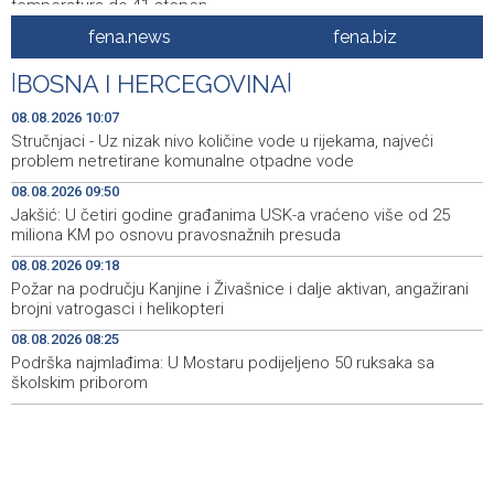
temperatura do 41 stepen
fena.news
fena.biz
Danas dva susreta nove sezone nogometne WWin lige
10:01
BiH
|
BOSNA I HERCEGOVINA
|
Jakšić: U četiri godine građanima USK-a vraćeno više od
09:50
08.08.2026 10:07
25 miliona KM po osnovu pravosnažnih presuda
Stručnjaci - Uz nizak nivo količine vode u rijekama, najveći
problem netretirane komunalne otpadne vode
Književno veče sa Admirom i Irmom Husić u Ključu
09:45
08.08.2026 09:50
Jakšić: U četiri godine građanima USK-a vraćeno više od 25
Požar na području Kanjine i Živašnice i dalje aktivan,
09:18
miliona KM po osnovu pravosnažnih presuda
angažirani brojni vatrogasci i helikopteri
08.08.2026 09:18
Erdogan: Sporazum iz Meke nije usmjeren ni protiv
08:55
Požar na području Kanjine i Živašnice i dalje aktivan, angažirani
jedne države, otvoren je i za prijateljske zemlje
brojni vatrogasci i helikopteri
08.08.2026 08:25
Američki sud blokirao Trumpov plan izgradnje plesne
08:51
dvorane u Bijeloj kući
Podrška najmlađima: U Mostaru podijeljeno 50 ruksaka sa
školskim priborom