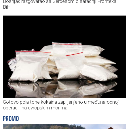
Bošnjak razgovarao sa Gerdesom o saradnji Frontexa i
BiH
Gotovo pola tone kokaina zaplijenjeno u međunarodnoj
operaciji na evropskim morima
PROMO