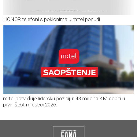
HONOR telefoni s poklonima u m:tel ponudi
m:tel potvrđuje lidersku poziciju: 43 miliona KM dobiti u
prvih šest mjeseci 2026.