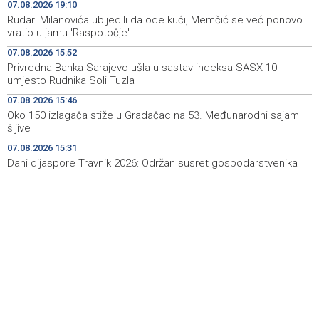
07.08.2026 19:10
Sarajevo Film Festival presents Kinoscope and
19:03
Rudari Milanovića ubijedili da ode kući, Memčić se već ponovo
Kinoscope Surreal programs
vratio u jamu 'Raspotočje'
07.08.2026 15:52
Najave događaja za 8. 8. 2026. godine (subota)
19:00
Privredna Banka Sarajevo ušla u sastav indeksa SASX-10
umjesto Rudnika Soli Tuzla
Fire breaks out across more than 40 hectares in Grude,
18:58
firefighters and Air Tractors on the ground
07.08.2026 15:46
Oko 150 izlagača stiže u Gradačac na 53. Međunarodni sajam
Zelenski doputovao u Beograd, sutra sastanak s
18:55
šljive
Vučićem
07.08.2026 15:31
Dani dijaspore Travnik 2026: Održan susret gospodarstvenika