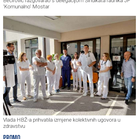
Bećirović razgovarao s delegacijom Sindikata radnika JP
'Komunalno' Mostar
Vlada HBŽ-a prihvatila izmjene kolektivnih ugovora u
zdravstvu
PROMO