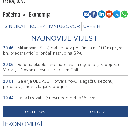
(FENA) D. V.
Početna
>
Ekonomija
SINDIKAT
KOLEKTIVNI UGOVOR
UPFBIH
NAJNOVIJE VIJESTI
Miljanović i Suljić ostale bez polufinala na 100 m pr., svi
20:46
bh. predstavnici okončali nastup na SP-u
Bačena eksplozivna naprava na ugostiteljski objekt u
20:06
Vitezu, u Novom Travniku zapaljen Golf
Galerija ULUPUBiH otvara novu izlagačku sezonu,
20:01
predstavlja novi izlagački program
Faris Dževahirić novi nogometaš Veleža
19:44
Announcement of events for Saturday, 8 August 2026
19:21
fena.news
fena.biz
Rudari Milanovića ubijedili da ode kući, Memčić se već
19:10
|
EKONOMIJA
|
ponovo vratio u jamu 'Raspotočje'