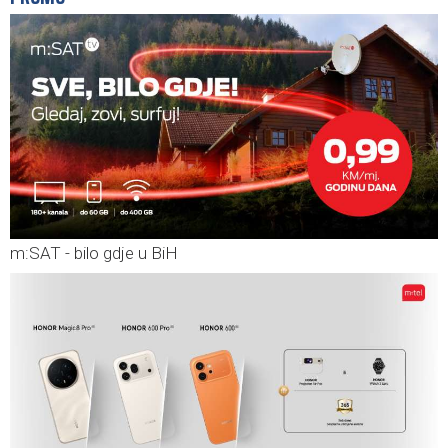
m:SAT - bilo gdje u BiH