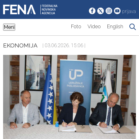
prijava
Foto
Video
English
Meni
EKONOMIJA
| 03.06.2026. 15:06 |