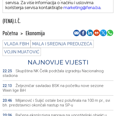
servisa. Za više informacija o načinu i uslovima
korištenja servisa kontaktirajte
marketing@fena.ba
.
(FENA) J. Č.
Početna
>
Ekonomija
VLADA FBIH
MALA I SREDNJA PREDUZEĆA
VOJIN MIJATOVIĆ
NAJNOVIJE VIJESTI
Skupština NK Čelik podržala izgradnju Nacionalnog
22:25
stadiona
Željezničar savladao BSK na početku nove sezone
22:13
Wwin lige BiH
Miljanović i Suljić ostale bez polufinala na 100 m pr., svi
20:46
bh. predstavnici okončali nastup na SP-u
Bačena eksplozivna naprava na ugostiteljski objekt u
20:06