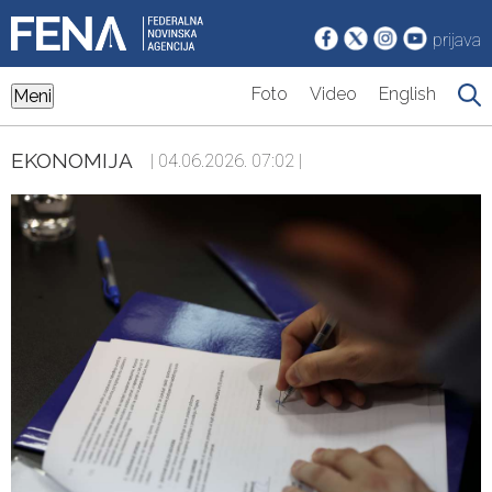
prijava
Foto
Video
English
Meni
EKONOMIJA
| 04.06.2026. 07:02 |