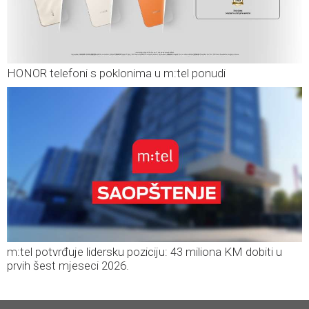
HONOR telefoni s poklonima u m:tel ponudi
m:tel potvrđuje lidersku poziciju: 43 miliona KM dobiti u
prvih šest mjeseci 2026.