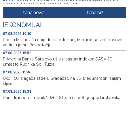
Vitezu, u Novom Travniku zapaljen Golf
fena.news
fena.biz
Galerija ULUPUBiH otvara novu izlagačku sezonu,
20:01
predstavlja novi izlagački program
|
EKONOMIJA
|
Faris Dževahirić novi nogometaš Veleža
19:44
07.08.2026 19:10
Rudari Milanovića ubijedili da ode kući, Memčić se već ponovo
Announcement of events for Saturday, 8 August 2026
19:21
vratio u jamu 'Raspotočje'
07.08.2026 15:52
Rudari Milanovića ubijedili da ode kući, Memčić se već
19:10
Privredna Banka Sarajevo ušla u sastav indeksa SASX-10
ponovo vratio u jamu 'Raspotočje'
umjesto Rudnika Soli Tuzla
Sarajevo Film Festival presents Kinoscope and
19:03
07.08.2026 15:46
Kinoscope Surreal programs
Oko 150 izlagača stiže u Gradačac na 53. Međunarodni sajam
šljive
Najave događaja za 8. 8. 2026. godine (subota)
19:00
07.08.2026 15:31
Dani dijaspore Travnik 2026: Održan susret gospodarstvenika