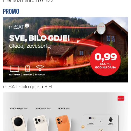
menadžmentom o NŽZ
PROMO
m:SAT - bilo gdje u BiH