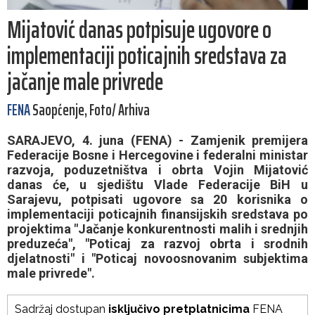
Mijatović danas potpisuje ugovore o
implementaciji poticajnih sredstava za
jačanje male privrede
FENA
Saopćenje, Foto/ Arhiva
SARAJEVO, 4. juna (FENA) - Zamjenik premijera
Federacije Bosne i Hercegovine i federalni ministar
razvoja, poduzetništva i obrta Vojin Mijatović
danas će, u sjedištu Vlade Federacije BiH u
Sarajevu, potpisati ugovore sa 20 korisnika o
implementaciji poticajnih finansijskih sredstava po
projektima "Jačanje konkurentnosti malih i srednjih
preduzeća", "Poticaj za razvoj obrta i srodnih
djelatnosti" i "Poticaj novoosnovanim subjektima
male privrede".
Sadržaj dostupan
isključivo pretplatnicima
FENA