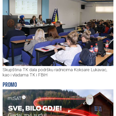
Skupština TK dala podršku radnicima Koksare Lukavac,
kao i vladama TK i FBiH
PROMO