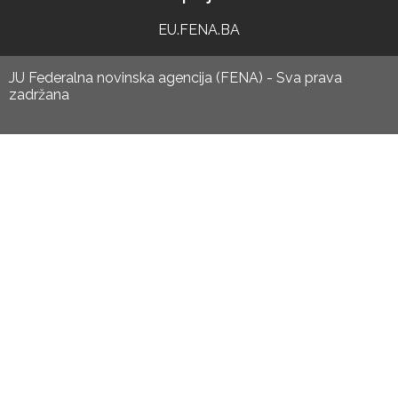
EU.FENA.BA
JU Federalna novinska agencija (FENA) - Sva prava
zadržana