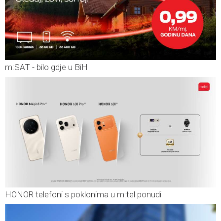
m:SAT - bilo gdje u BiH
HONOR telefoni s poklonima u m:tel ponudi