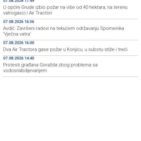
07.08.2026 17:49
ugrožavanja sigurnosti djece
U općini Grude izbio požar na više od 40 hektara, na terenu
vatrogasci i Air Tractori
Privredna Banka Sarajevo ušla u sastav indeksa SASX-
15:52
07.08.2026 16:36
10 umjesto Rudnika Soli Tuzla
Avdić: Završeni radovi na tekućem održavanju Spomenika
'Vječna vatra'
Oko 150 izlagača stiže u Gradačac na 53. Međunarodni
15:46
sajam šljive
07.08.2026 16:00
Dva Air Tractora gase požar u Konjicu, u subotu stiže i treći
Španija postavila ultimatum Italiji da ukine granične
15:44
kontrole
07.08.2026 14:40
Protesti građana Goražda zbog problema sa
vodosnabdijevanjem
Goražde residents protest over repeated water
15:42
outages