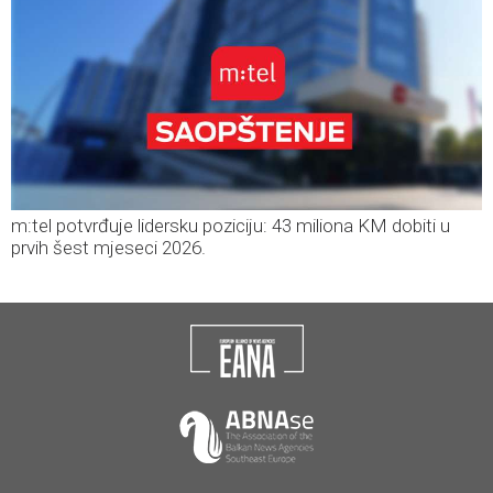
m:tel potvrđuje lidersku poziciju: 43 miliona KM dobiti u
prvih šest mjeseci 2026.