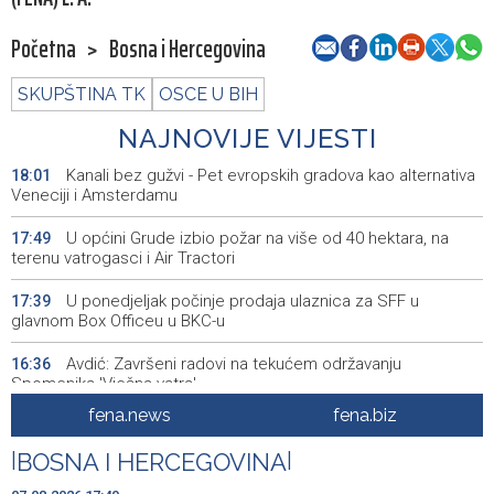
Početna
>
Bosna i Hercegovina
SKUPŠTINA TK
OSCE U BIH
NAJNOVIJE VIJESTI
Kanali bez gužvi - Pet evropskih gradova kao alternativa
18:01
Veneciji i Amsterdamu
U općini Grude izbio požar na više od 40 hektara, na
17:49
terenu vatrogasci i Air Tractori
U ponedjeljak počinje prodaja ulaznica za SFF u
17:39
glavnom Box Officeu u BKC-u
Avdić: Završeni radovi na tekućem održavanju
16:36
Spomenika 'Vječna vatra'
fena.news
fena.biz
Dva Air Tractora gase požar u Konjicu, u subotu stiže i
16:00
treći
|
BOSNA I HERCEGOVINA
|
Meta kažnjena sa dodatnih 567 miliona dolara zbog
15:58