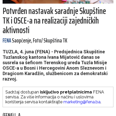
Potvrđen nastavak saradnje Skupštine
TK i OSCE-a na realizaciji zajedničkih
aktivnosti
FENA
Saopćenje, Foto/ Skupština TK
TUZLA, 4. juna (FENA) - Predsjednica Skupštine
Tuzlanskog kantona Ivana Mijatović danas se
susrela sa šeficom Terenskog ureda Tuzla Misije
OSCE-a u Bosni i Hercegovini Anom Sleznevom i
Dragicom Karadžin, službenicom za demokratski
razvoj.
Sadržaj dostupan
isključivo pretplatnicima
FENA
servisa. Za više informacija o načinu i uslovima
korištenja servisa kontaktirajte
marketing@fena.ba
.
(FENA) L. A.