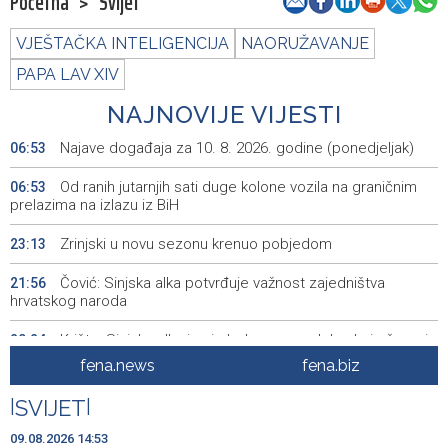
Početna
>
Svijet
VJEŠTAČKA INTELIGENCIJA
NAORUŽAVANJE
PAPA LAV XIV
NAJNOVIJE VIJESTI
Najave događaja za 10. 8. 2026. godine (ponedjeljak)
06:53
Od ranih jutarnjih sati duge kolone vozila na graničnim
06:53
prelazima na izlazu iz BiH
Zrinjski u novu sezonu krenuo pobjedom
23:13
Čović: Sinjska alka potvrđuje važnost zajedništva
21:56
hrvatskog naroda
Krišto: Sinjska alka je simbol ponosa, slobode i očuvanja
20:24
tradicije
fena.news
fena.biz
Announcement of events for Monday, 10 August 2026
20:00
|
SVIJET
|
BiH among notable participants at CIGRE Paris meeting,
19:50
09.08.2026 14:53