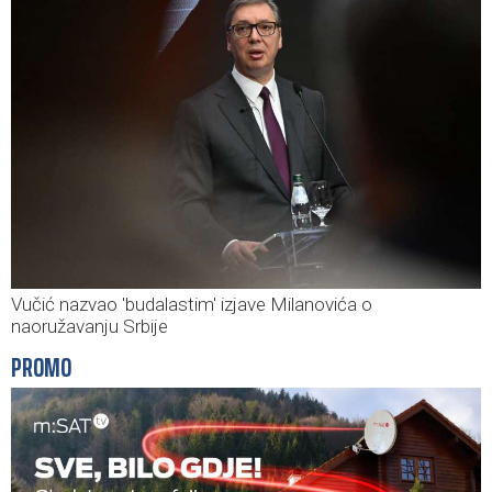
Vučić nazvao 'budalastim' izjave Milanovića o
naoružavanju Srbije
PROMO