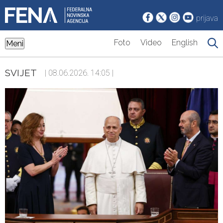
prijava
Foto
Video
English
Meni
SVIJET
| 08.06.2026. 14:05 |