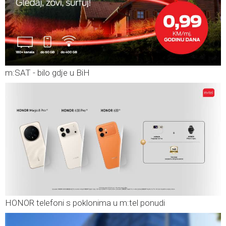
m:SAT - bilo gdje u BiH
HONOR telefoni s poklonima u m:tel ponudi