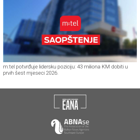
m:tel potvrđuje lidersku poziciju: 43 miliona KM dobiti u
prvih šest mjeseci 2026.