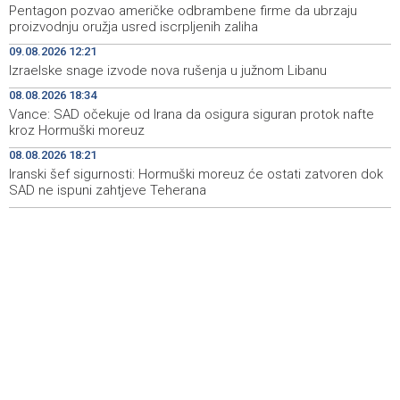
with AI and energy transition in focus
Pentagon pozvao američke odbrambene firme da ubrzaju
proizvodnju oružja usred iscrpljenih zaliha
Bentbaša Cliff Diving 2026 held in Sarajevo
19:35
09.08.2026 12:21
Izraelske snage izvode nova rušenja u južnom Libanu
FBiH lacks consolidated data on withdrawn and
19:20
destroyed meat, 40 violations found
08.08.2026 18:34
Vance: SAD očekuje od Irana da osigura siguran protok nafte
Najave događaja za 10. 8. 2026. godine (ponedjeljak)
19:00
kroz Hormuški moreuz
08.08.2026 18:21
Iranski šef sigurnosti: Hormuški moreuz će ostati zatvoren dok
SAD ne ispuni zahtjeve Teherana