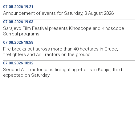
Faris Dževahirić novi nogometaš Veleža
19:44
07.08.2026 19:21
Announcement of events for Saturday, 8 August 2026
Announcement of events for Saturday, 8 August 2026
19:21
07.08.2026 19:03
Sarajevo Film Festival presents Kinoscope and Kinoscope
Rudari Milanovića ubijedili da ode kući, Memčić se već
19:10
Surreal programs
ponovo vratio u jamu 'Raspotočje'
07.08.2026 18:58
Sarajevo Film Festival presents Kinoscope and
19:03
Fire breaks out across more than 40 hectares in Grude,
Kinoscope Surreal programs
firefighters and Air Tractors on the ground
07.08.2026 18:32
Najave događaja za 8. 8. 2026. godine (subota)
19:00
Second Air Tractor joins firefighting efforts in Konjic, third
expected on Saturday