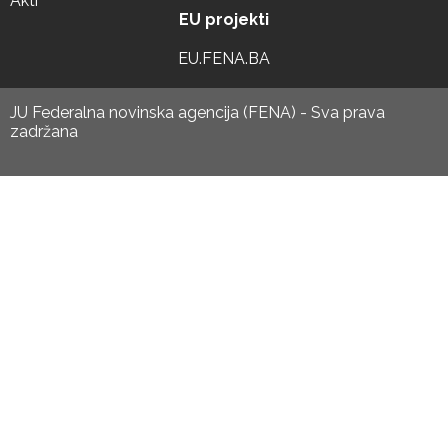
Akti
EU projekti
EU.FENA.BA
JU Federalna novinska agencija (FENA) - Sva prava
zadržana