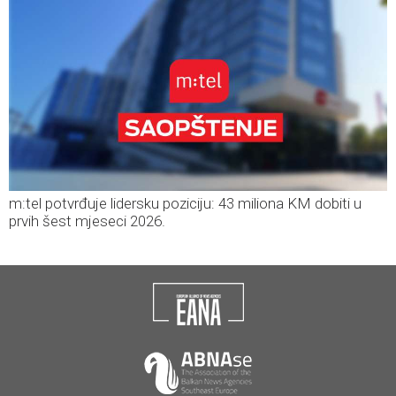
m:tel potvrđuje lidersku poziciju: 43 miliona KM dobiti u
prvih šest mjeseci 2026.