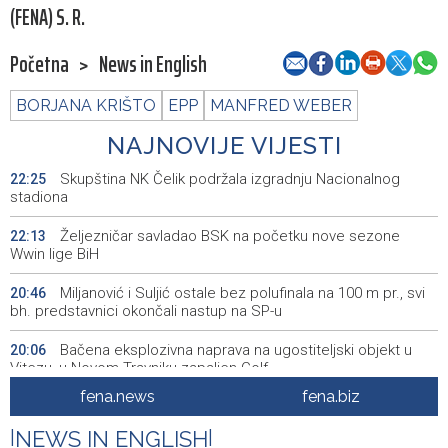
(FENA) S. R.
Početna
>
News in English
BORJANA KRIŠTO
EPP
MANFRED WEBER
NAJNOVIJE VIJESTI
Skupština NK Čelik podržala izgradnju Nacionalnog
22:25
stadiona
Željezničar savladao BSK na početku nove sezone
22:13
Wwin lige BiH
Miljanović i Suljić ostale bez polufinala na 100 m pr., svi
20:46
bh. predstavnici okončali nastup na SP-u
Bačena eksplozivna naprava na ugostiteljski objekt u
20:06
Vitezu, u Novom Travniku zapaljen Golf
fena.news
fena.biz
Galerija ULUPUBiH otvara novu izlagačku sezonu,
20:01
predstavlja novi izlagački program
|
NEWS IN ENGLISH
|