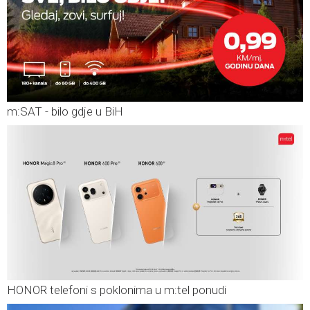
m:SAT - bilo gdje u BiH
HONOR telefoni s poklonima u m:tel ponudi