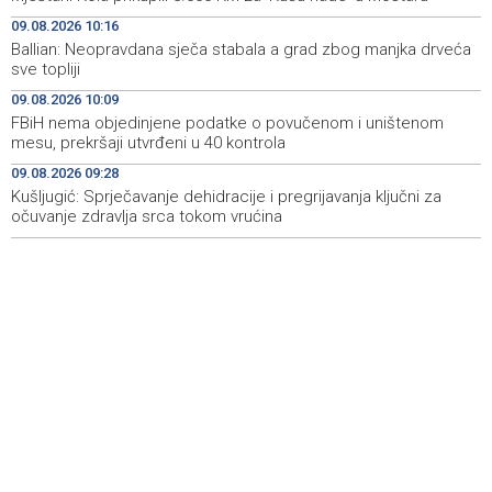
09.08.2026 10:16
Marija Šerifović pred više hiljada posjetitelja na Piroti
10:03
zatvorila 'Dane dijaspore 2026' u Travniku
Ballian: Neopravdana sječa stabala a grad zbog manjka drveća
sve topliji
Kušljugić: Sprječavanje dehidracije i pregrijavanja ključni
09:28
09.08.2026 10:09
za očuvanje zdravlja srca tokom vrućina
FBiH nema objedinjene podatke o povučenom i uništenom
mesu, prekršaji utvrđeni u 40 kontrola
U jami 'Raspotočje' petu noć prenoćilo devet zeničkih
09:27
rudara
09.08.2026 09:28
Kušljugić: Sprječavanje dehidracije i pregrijavanja ključni za
očuvanje zdravlja srca tokom vrućina
Gosti iz regiona okupirali Jahorinu, mnogi zbog popusta
09:20
umjesto mora izabrali planinu