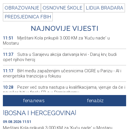
OBRAZOVANJE
OSNOVNE ŠKOLE
LIDIJA BRADARA
PREDSJEDNICA FBIH
NAJNOVIJE VIJESTI
Mještani Kola prikupili 3.000 KM za 'Kuću nade' u
11:51
Mostaru
Sutra u Sarajevu akcija darivanja krvi - Daruj krv, budi
11:37
opet njihov heroj
BiH među zapaženijim učesnicima CIGRE u Parizu - AI i
11:17
energetska tranzicija u fokusu
Pezer već sutra nastupa u kvalifikacijama, vjeruje da će i
10:28
navečer biti u finalu EP-a u Birminghamu
fena.news
fena.biz
Ballian: Neopravdana sječa stabala a grad zbog manjka
10:16
drveća sve topliji
|
BOSNA I HERCEGOVINA
|
FBiH nema objedinjene podatke o povučenom i
10:09
09.08.2026 11:51
uništenom mesu, prekršaji utvrđeni u 40 kontrola
Mještani Kola prikupili 3.000 KM za 'Kuću nade' u Mostaru