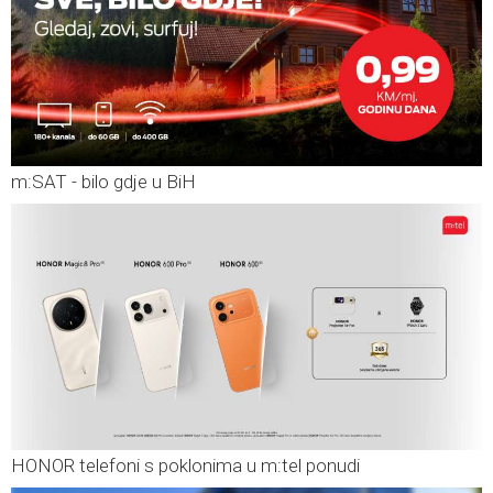
m:SAT - bilo gdje u BiH
HONOR telefoni s poklonima u m:tel ponudi