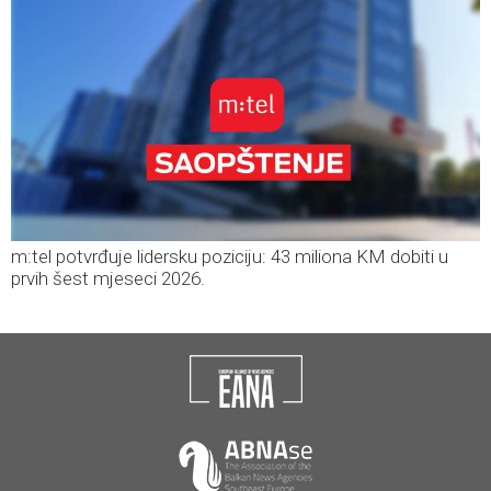
m:tel potvrđuje lidersku poziciju: 43 miliona KM dobiti u
prvih šest mjeseci 2026.