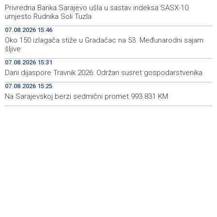
ugrožavanja sigurnosti djece
Privredna Banka Sarajevo ušla u sastav indeksa SASX-10
umjesto Rudnika Soli Tuzla
Privredna Banka Sarajevo ušla u sastav indeksa SASX-
15:52
07.08.2026 15:46
10 umjesto Rudnika Soli Tuzla
Oko 150 izlagača stiže u Gradačac na 53. Međunarodni sajam
šljive
Oko 150 izlagača stiže u Gradačac na 53. Međunarodni
15:46
sajam šljive
07.08.2026 15:31
Dani dijaspore Travnik 2026: Održan susret gospodarstvenika
Španija postavila ultimatum Italiji da ukine granične
15:44
kontrole
07.08.2026 15:25
Na Sarajevskoj berzi sedmični promet 993.831 KM
Goražde residents protest over repeated water
15:42
outages