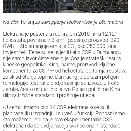
Toranj
Na slici:
za sakupljanje topline visok je 260 metara
Elektrana je puštena u rad krajem 2018., ima 12.121
heliostata, površinu 7,8 km² i godišnje proizvodi 390
GWh — što smanjuje emisije CO₂ oko 350.000 tona.
Izvjestitelji Fene su se uvjerili kako CSP u Dunhuangu
nije samo izvor čiste energije. Ona je strateški resurs
kineske geopolitike. Kina, naime, proizvodi ključne
komponente za CSP — od heliostata do tornja i sustava
za skladištenje topline. Dunhuang je pokazni poligon:
tehnologije testirane ondje kasnije se izvoze u treće
zemlje, često unutar inicijative Pojas i put, čime Kina
diktira tržišne standardi i proširuje utjecaj.
-U zemlji imamo oko 14 CSP elektrana koje su ili
planirane ili u izgradnji ili su već u funkciji. Ponosni smo
što možemo reći da je ovo eksperimentalna CSP
elektrana i da se ovdje rađaju svi nacionalni standardi,