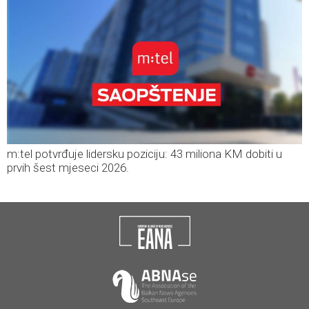
m:tel potvrđuje lidersku poziciju: 43 miliona KM dobiti u
prvih šest mjeseci 2026.