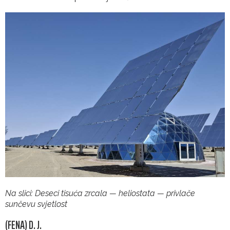
Na slici: Deseci tisuća zrcala — heliostata — privlače
sunčevu svjetlost
(FENA) D. J.