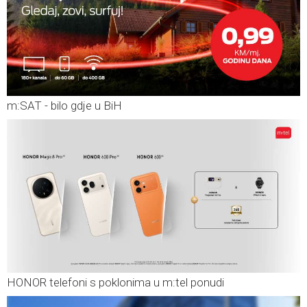
m:SAT - bilo gdje u BiH
HONOR telefoni s poklonima u m:tel ponudi