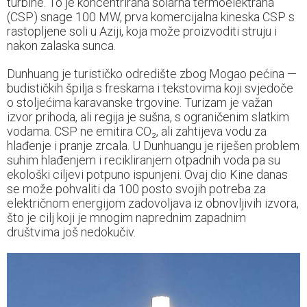
turbine. To je koncentrirana solarna termoelektrana
(CSP) snage 100 MW, prva komercijalna kineska CSP s
rastopljene soli u Aziji, koja može proizvoditi struju i
nakon zalaska sunca.
Dunhuang je turističko odredište zbog Mogao pećina —
budističkih špilja s freskama i tekstovima koji svjedoče
o stoljećima karavanske trgovine. Turizam je važan
izvor prihoda, ali regija je sušna, s ograničenim slatkim
vodama. CSP ne emitira CO₂, ali zahtijeva vodu za
hlađenje i pranje zrcala. U Dunhuangu je riješen problem
suhim hlađenjem i recikliranjem otpadnih voda pa su
ekološki ciljevi potpuno ispunjeni. Ovaj dio Kine danas
se može pohvaliti da 100 posto svojih potreba za
električnom energijom zadovoljava iz obnovljivih izvora,
što je cilj koji je mnogim naprednim zapadnim
društvima još nedokučiv.