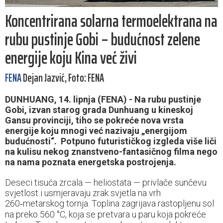
Koncentrirana solarna termoelektrana na
rubu pustinje Gobi – budućnost zelene
energije koju Kina već živi
FENA
Dejan Jazvić, Foto: FENA
DUNHUANG, 14. lipnja (FENA) - Na rubu pustinje
Gobi, izvan starog grada Dunhuang u kineskoj
Gansu provinciji, tiho se pokreće nova vrsta
energije koju mnogi već nazivaju „energijom
budućnosti“. Potpuno futurističkog izgleda više liči
na kulisu nekog znanstveno-fantasičnog filma nego
na nama poznata energetska postrojenja.
Deseci tisuća zrcala — heliostata — privlače sunčevu
svjetlost i usmjeravaju zrak svjetla na vrh
260‑metarskog tornja. Toplina zagrijava rastopljenu sol
na preko 560 °C, koja se pretvara u paru koja pokreće