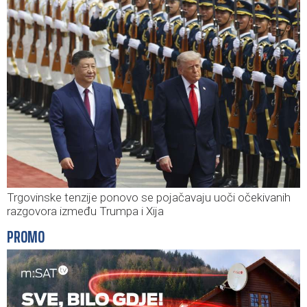
Trgovinske tenzije ponovo se pojačavaju uoči očekivanih
razgovora između Trumpa i Xija
PROMO