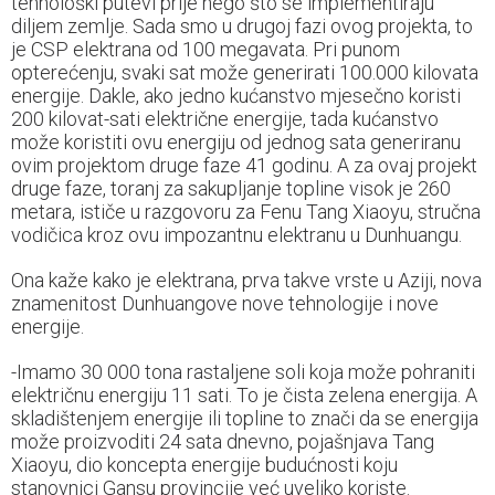
tehnološki putevi prije nego što se implementiraju
diljem zemlje. Sada smo u drugoj fazi ovog projekta, to
je CSP elektrana od 100 megavata. Pri punom
opterećenju, svaki sat može generirati 100.000 kilovata
energije. Dakle, ako jedno kućanstvo mjesečno koristi
200 kilovat-sati električne energije, tada kućanstvo
može koristiti ovu energiju od jednog sata generiranu
ovim projektom druge faze 41 godinu. A za ovaj projekt
druge faze, toranj za sakupljanje topline visok je 260
metara, ističe u razgovoru za Fenu Tang Xiaoyu, stručna
vodičica kroz ovu impozantnu elektranu u Dunhuangu.
Ona kaže kako je elektrana, prva takve vrste u Aziji, nova
znamenitost Dunhuangove nove tehnologije i nove
energije.
-Imamo 30 000 tona rastaljene soli koja može pohraniti
električnu energiju 11 sati. To je čista zelena energija. A
skladištenjem energije ili topline to znači da se energija
može proizvoditi 24 sata dnevno, pojašnjava Tang
Xiaoyu, dio koncepta energije budućnosti koju
stanovnici Gansu provincije već uveliko koriste.