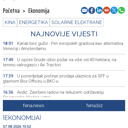
Početna
>
Ekonomija
KINA
ENERGETIKA
SOLARNE ELEKTRANE
NAJNOVIJE VIJESTI
Kanali bez gužvi - Pet evropskih gradova kao alternativa
18:01
Veneciji i Amsterdamu
U općini Grude izbio požar na više od 40 hektara, na
17:49
terenu vatrogasci i Air Tractori
U ponedjeljak počinje prodaja ulaznica za SFF u
17:39
glavnom Box Officeu u BKC-u
Avdić: Završeni radovi na tekućem održavanju
16:36
Spomenika 'Vječna vatra'
fena.news
fena.biz
Dva Air Tractora gase požar u Konjicu, u subotu stiže i
16:00
treći
|
EKONOMIJA
|
Meta kažnjena sa dodatnih 567 miliona dolara zbog
15:58
07.08.2026 15:52