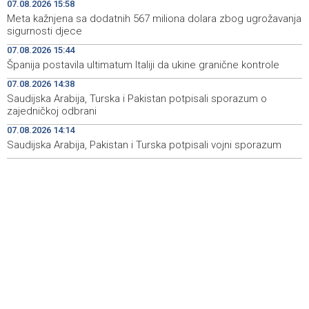
07.08.2026 15:58
Sarajevo Film Festival presents Kinoscope and
19:03
Meta kažnjena sa dodatnih 567 miliona dolara zbog ugrožavanja
Kinoscope Surreal programs
sigurnosti djece
07.08.2026 15:44
Najave događaja za 8. 8. 2026. godine (subota)
19:00
Španija postavila ultimatum Italiji da ukine granične kontrole
Fire breaks out across more than 40 hectares in Grude,
18:58
07.08.2026 14:38
firefighters and Air Tractors on the ground
Saudijska Arabija, Turska i Pakistan potpisali sporazum o
zajedničkoj odbrani
Zelenski doputovao u Beograd, sutra sastanak s
18:55
07.08.2026 14:14
Vučićem
Saudijska Arabija, Pakistan i Turska potpisali vojni sporazum