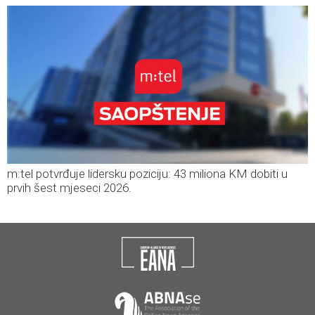
m:tel potvrđuje lidersku poziciju: 43 miliona KM dobiti u
prvih šest mjeseci 2026.