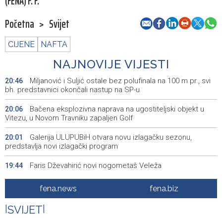
(FENA) F. F.
Početna
>
Svijet
CIJENE
NAFTA
NAJNOVIJE VIJESTI
Miljanović i Suljić ostale bez polufinala na 100 m pr., svi
20:46
bh. predstavnici okončali nastup na SP-u
Bačena eksplozivna naprava na ugostiteljski objekt u
20:06
Vitezu, u Novom Travniku zapaljen Golf
Galerija ULUPUBiH otvara novu izlagačku sezonu,
20:01
predstavlja novi izlagački program
Faris Dževahirić novi nogometaš Veleža
19:44
Announcement of events for Saturday, 8 August 2026
19:21
fena.news
fena.biz
Rudari Milanovića ubijedili da ode kući, Memčić se već
19:10
|
SVIJET
|
ponovo vratio u jamu 'Raspotočje'