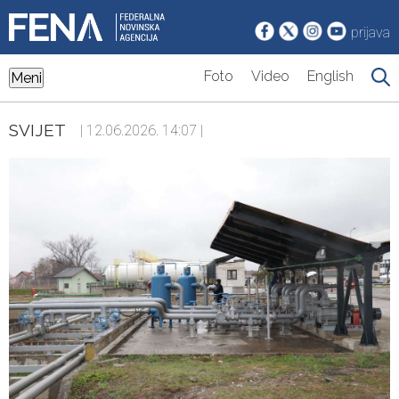
prijava
Foto
Video
English
Meni
SVIJET
| 12.06.2026. 14:07 |