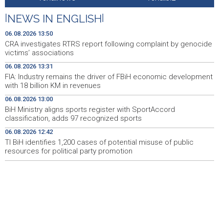
CRA investigates RTRS report following complaint by
13:50
genocide victims’ associations
|
NEWS IN ENGLISH
|
Magoda ugostio bh. plivačicu Iman Avdić uoči
13:43
06.08.2026 13:50
međunarodnih nastupa
CRA investigates RTRS report following complaint by genocide
victims’ associations
Teška nesreća kod Tomislavgrada: Četiri osobe
13:41
06.08.2026 13:31
ozlijeđene, među njima i dijete
FIA: Industry remains the driver of FBiH economic development
with 18 billion KM in revenues
U HBŽ-u slijede izmjene kolektivnih ugovora za osnovno
13:37
i srednje obrazovanje
06.08.2026 13:00
BiH Ministry aligns sports register with SportAccord
Za zračnu zaštitu od požara: HBŽ odobrio 150.000 KM
13:36
classification, adds 97 recognized sports
Zračnoj luci Mostar
06.08.2026 12:42
TI BiH identifies 1,200 cases of potential misuse of public
Od tri najveće zračne luke na Jadranu u srpnju jedino
13:34
splitska s manje putnika
resources for political party promotion