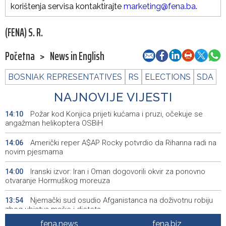
korištenja servisa kontaktirajte
marketing@fena.ba
.
(FENA) S. R.
Početna
>
News in English
BOSNIAK REPRESENTATIVES
RS
ELECTIONS
SDA
NAJNOVIJE VIJESTI
Požar kod Konjica prijeti kućama i pruzi, očekuje se
14:10
angažman helikoptera OSBiH
Američki reper A$AP Rocky potvrdio da Rihanna radi na
14:06
novim pjesmama
Iranski izvor: Iran i Oman dogovorili okvir za ponovno
14:00
otvaranje Hormuškog moreuza
Njemački sud osudio Afganistanca na doživotnu robiju
13:54
zbog ubistva majke i djeteta
fena.news
fena.biz