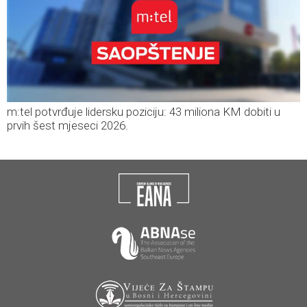
m:tel potvrđuje lidersku poziciju: 43 miliona KM dobiti u
prvih šest mjeseci 2026.