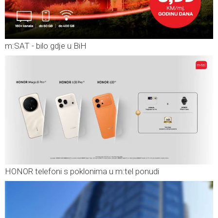
m:SAT - bilo gdje u BiH
HONOR telefoni s poklonima u m:tel ponudi