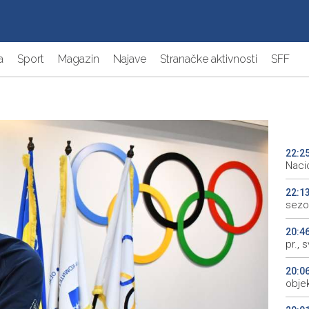
a
Sport
Magazin
Najave
Stranačke aktivnosti
SFF
22:2
Naci
22:1
sezo
20:4
pr., 
20:0
objek