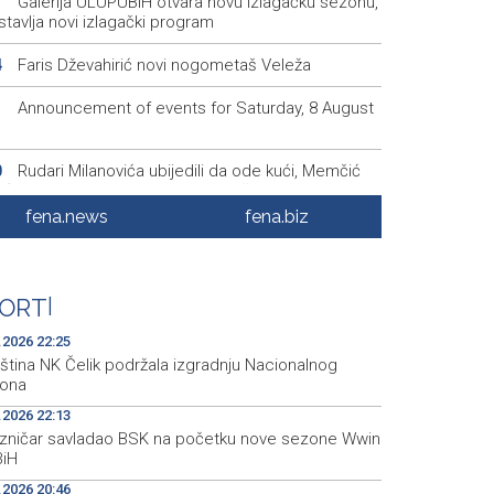
Galerija ULUPUBiH otvara novu izlagačku sezonu,
1
tavlja novi izlagački program
Faris Dževahirić novi nogometaš Veleža
4
Announcement of events for Saturday, 8 August
1
Rudari Milanovića ubijedili da ode kući, Memčić
0
eć ponovo vratio u jamu 'Raspotočje'
fena.news
fena.biz
Sarajevo Film Festival presents Kinoscope and
3
scope Surreal programs
Najave događaja za 8. 8. 2026. godine (subota)
0
ORT
|
.2026 22:25
ština NK Čelik podržala izgradnju Nacionalnog
iona
.2026 22:13
ezničar savladao BSK na početku nove sezone Wwin
BiH
.2026 20:46