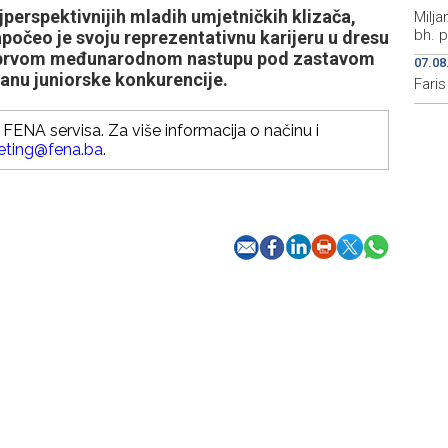
perspektivnijih mladih umjetničkih klizača,
Milja
bh. p
apočeo je svoju reprezentativnu karijeru u dresu
om prvom međunarodnom nastupu pod zastavom
07.08
anu juniorske konkurencije.
Fari
FENA servisa. Za više informacija o načinu i
eting@fena.ba
.