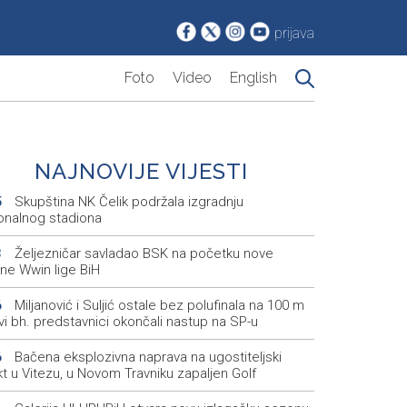
prijava
Foto
Video
English
NAJNOVIJE VIJESTI
Skupština NK Čelik podržala izgradnju
5
onalnog stadiona
Željezničar savladao BSK na početku nove
3
ne Wwin lige BiH
Miljanović i Suljić ostale bez polufinala na 100 m
6
svi bh. predstavnici okončali nastup na SP-u
Bačena eksplozivna naprava na ugostiteljski
6
t u Vitezu, u Novom Travniku zapaljen Golf