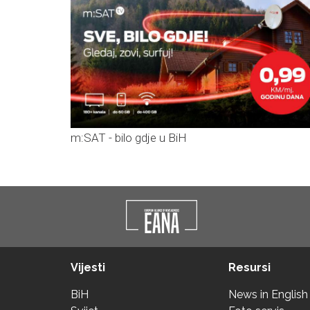
m:SAT - bilo gdje u BiH
Vijesti
Resursi
BiH
News in English