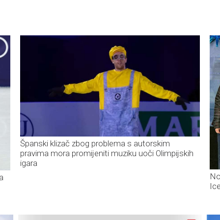
Španski klizač zbog problema s autorskim
pravima mora promijeniti muziku uoči Olimpijskih
igara
Nov
a
Ic