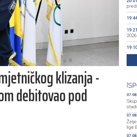
20:0
preds
19:4
19:2
2026
19:1
se v
19:0
umjetničkog klizanja -
Kino
19:0
|
SP
dom debitovao pod
07.08
Skup
stad
07.08
Želj
lige 
07.08