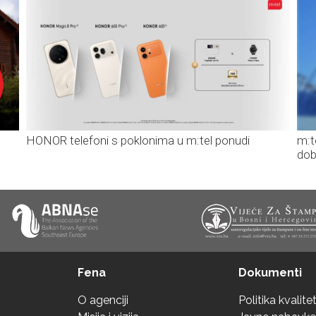
HONOR telefoni s poklonima u m:tel ponudi
m:t
dob
Fena
Dokumenti
O agenciji
Politika kvalite