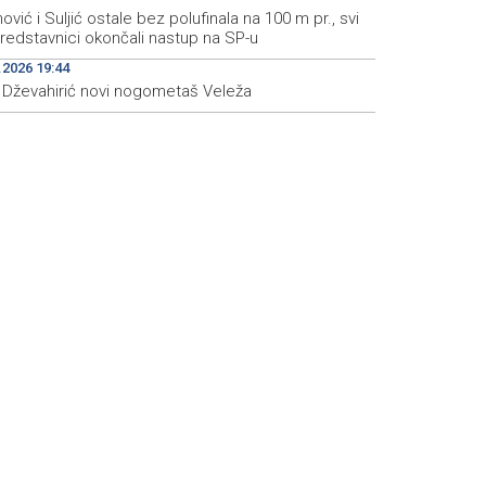
nović i Suljić ostale bez polufinala na 100 m pr., svi
redstavnici okončali nastup na SP-u
.2026 19:44
s Dževahirić novi nogometaš Veleža