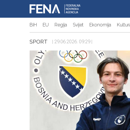
BiH
EU
Regija
Svijet
Ekonomija
Kultur
SPORT
| 29.06.2026. 09:29 |