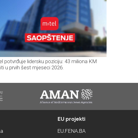
el potvrđuje lidersku poziciju: 43 miliona KM
iti u prvih šest mjeseci 2026.
EU projekti
ta
EU.FENA.BA