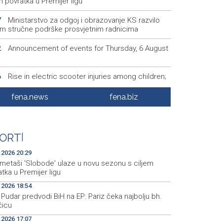
m povratka u Premijer ligu
Ministarstvo za odgoj i obrazovanje KS razvilo
7
em stručne podrške prosvjetnim radnicima
Announcement of events for Thursday, 6 August
2
Rise in electric scooter injuries among children;
6
š: Head and facial injuries most common
fena.news
fena.biz
Ministarstvo saobraćaja KS: Uskoro javna
5
vka za obnovu mosta u ulici Ive Andrića
Pomozi.ba pomaže Gazi - Od početka 2026.
5
ORT
|
eljeno 40.000 toplih obroka, u augustu nove
nosti
.2026 20:29
metaši 'Slobode' ulaze u novu sezonu s ciljem
tka u Premijer ligu
.2026 18:54
Pudar predvodi BiH na EP: Pariz čeka najbolju bh.
čicu
.2026 17:07