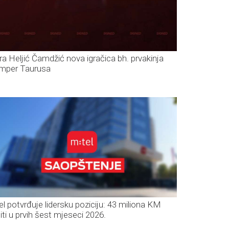
ra Heljić Čamdžić nova igračica bh. prvakinja
mper Taurusa
el potvrđuje lidersku poziciju: 43 miliona KM
iti u prvih šest mjeseci 2026.