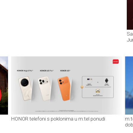
Sa
Ju
HONOR telefoni s poklonima u m:tel ponudi
m:t
dob