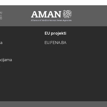
EU projekti
ta
EU.FENA.BA
acijama
a