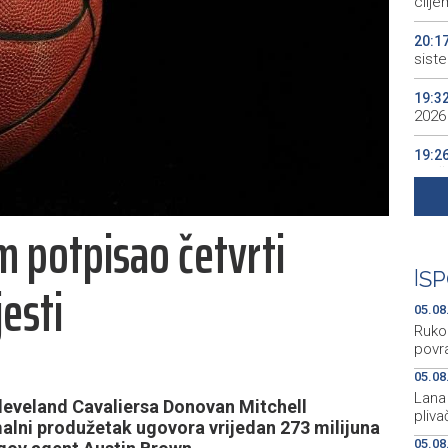
cilje
20:1
sist
19:3
2026
19:2
Bilo
19:2
m potpisao četvrti
naba
19:1
|
SP
jesti
podij
aktiv
05.08
Ruko
povra
05.08
Lana 
leveland Cavaliersa Donovan Mitchell
pliva
alni produžetak ugovora vrijedan 273 milijuna
05.08