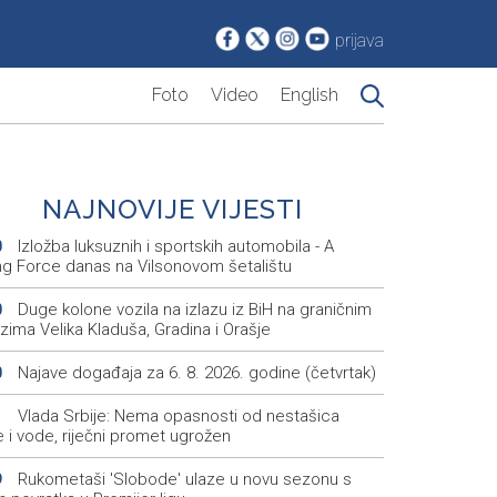
prijava
Foto
Video
English
NAJNOVIJE VIJESTI
Izložba luksuznih i sportskih automobila - A
0
ing Force danas na Vilsonovom šetalištu
Duge kolone vozila na izlazu iz BiH na graničnim
0
zima Velika Kladuša, Gradina i Orašje
Najave događaja za 6. 8. 2026. godine (četvrtak)
0
Vlada Srbije: Nema opasnosti od nestašica
1
e i vode, riječni promet ugrožen
Rukometaši 'Slobode' ulaze u novu sezonu s
9