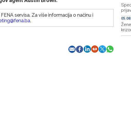
egov agent Austin Brown.
Speci
prija
FENA servisa. Za više informacija o načinu i
05.08
eting@fena.ba
.
Žene
krizo