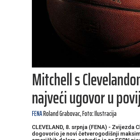
Mitchell s Clevelando
najveći ugovor u povi
FENA
Roland Grabovac, Foto: Ilustracija
CLEVELAND, 8. srpnja (FENA) - Zvijezda C
dogovorio je novi četverogodišnji maksim