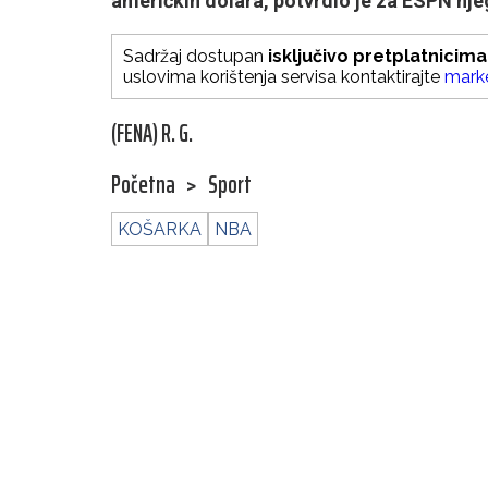
američkih dolara, potvrdio je za ESPN nj
Sadržaj dostupan
isključivo pretplatnicima
uslovima korištenja servisa kontaktirajte
mark
(FENA) R. G.
Početna
>
Sport
KOŠARKA
NBA