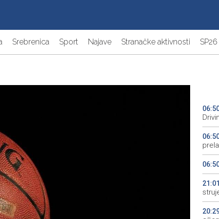
a
Srebrenica
Sport
Najave
Stranačke aktivnosti
SP26
06:5
Driv
06:5
prela
06:5
21:0
struj
20:2