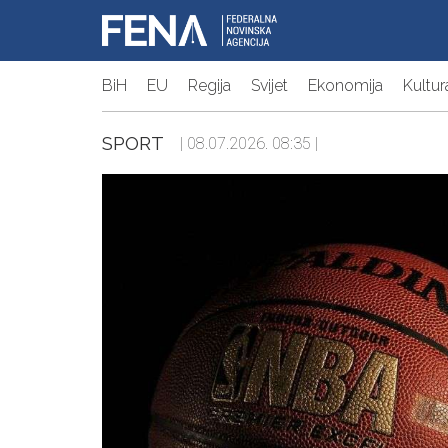
BiH
EU
Regija
Svijet
Ekonomija
Kultur
SPORT
| 08.07.2026. 08:35 |