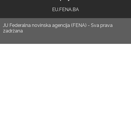
EU.FENA.BA
JU Federalna novinska agencija (FENA) - Sva prava
zadržana