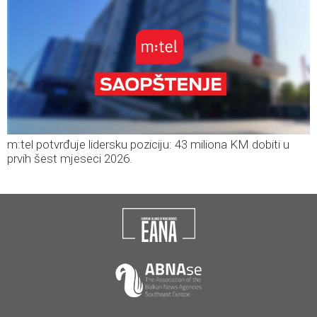
m:tel potvrđuje lidersku poziciju: 43 miliona KM dobiti u
prvih šest mjeseci 2026.