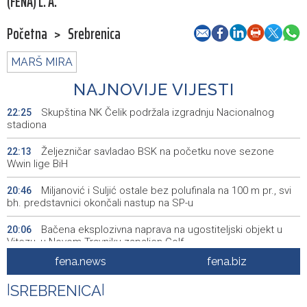
(FENA) L. A.
Početna
>
Srebrenica
MARŠ MIRA
NAJNOVIJE VIJESTI
Skupština NK Čelik podržala izgradnju Nacionalnog
22:25
stadiona
Željezničar savladao BSK na početku nove sezone
22:13
Wwin lige BiH
Miljanović i Suljić ostale bez polufinala na 100 m pr., svi
20:46
bh. predstavnici okončali nastup na SP-u
Bačena eksplozivna naprava na ugostiteljski objekt u
20:06
Vitezu, u Novom Travniku zapaljen Golf
fena.news
fena.biz
Galerija ULUPUBiH otvara novu izlagačku sezonu,
20:01
predstavlja novi izlagački program
|
SREBRENICA
|