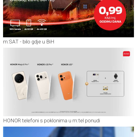
m:SAT - bilo gdje u BiH
HONOR telefoni s poklonima u m:tel ponudi