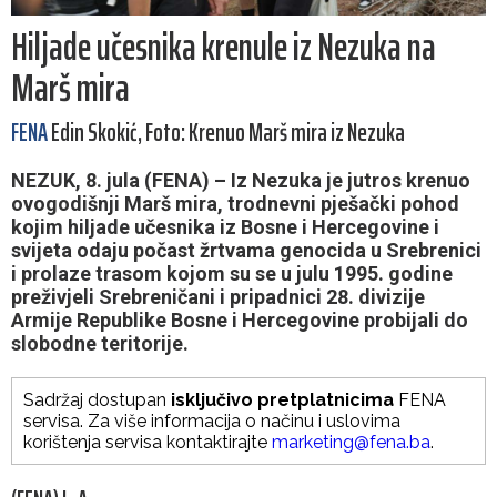
Hiljade učesnika krenule iz Nezuka na
Marš mira
FENA
Edin Skokić, Foto: Krenuo Marš mira iz Nezuka
NEZUK, 8. jula (FENA) – Iz Nezuka je jutros krenuo
ovogodišnji Marš mira, trodnevni pješački pohod
kojim hiljade učesnika iz Bosne i Hercegovine i
svijeta odaju počast žrtvama genocida u Srebrenici
i prolaze trasom kojom su se u julu 1995. godine
preživjeli Srebreničani i pripadnici 28. divizije
Armije Republike Bosne i Hercegovine probijali do
slobodne teritorije.
Sadržaj dostupan
isključivo pretplatnicima
FENA
servisa. Za više informacija o načinu i uslovima
korištenja servisa kontaktirajte
marketing@fena.ba
.