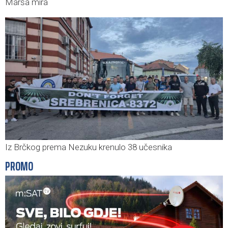
Marša mira
Iz Brčkog prema Nezuku krenulo 38 učesnika
PROMO