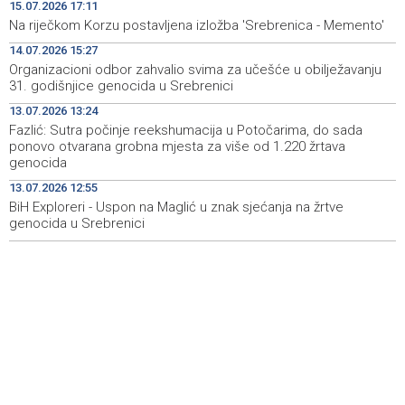
Faris Dževahirić novi nogometaš Veleža
19:44
15.07.2026 17:11
Na riječkom Korzu postavljena izložba 'Srebrenica - Memento'
Announcement of events for Saturday, 8 August 2026
19:21
14.07.2026 15:27
Organizacioni odbor zahvalio svima za učešće u obilježavanju
Rudari Milanovića ubijedili da ode kući, Memčić se već
19:10
31. godišnjice genocida u Srebrenici
ponovo vratio u jamu 'Raspotočje'
13.07.2026 13:24
Sarajevo Film Festival presents Kinoscope and
19:03
Fazlić: Sutra počinje reekshumacija u Potočarima, do sada
Kinoscope Surreal programs
ponovo otvarana grobna mjesta za više od 1.220 žrtava
genocida
Najave događaja za 8. 8. 2026. godine (subota)
19:00
13.07.2026 12:55
BiH Exploreri - Uspon na Maglić u znak sjećanja na žrtve
genocida u Srebrenici