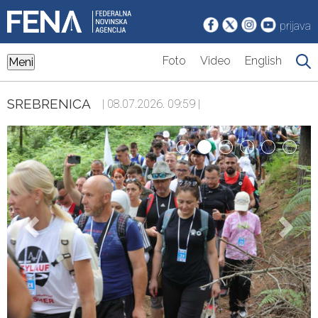
prijava
Foto
Video
English
Meni
SREBRENICA
| 08.07.2026. 09:59 |