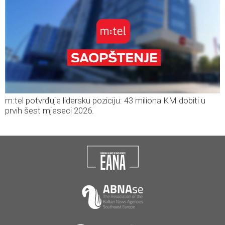
m:tel potvrđuje lidersku poziciju: 43 miliona KM dobiti u
prvih šest mjeseci 2026.