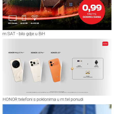
m:SAT - bilo gdje u BiH
HONOR telefoni s poklonima u m:tel ponudi