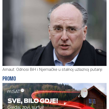
Arnaut: Odnosi BiH i Njemačke u stalnoj uzlaznoj putanji
PROMO