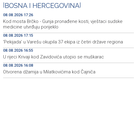
|
BOSNA I HERCEGOVINA
|
Kod mosta Brčko - Gunja pronađene kosti, vještaci
17:26
sudske medicine utvrđuju porijeklo
08.08.2026 17:26
Kod mosta Brčko - Gunja pronađene kosti, vještaci sudske
'Pekijada' u Varešu okupila 37 ekipa iz četiri države
17:15
medicine utvrđuju porijeklo
regiona
08.08.2026 17:15
'Pekijada' u Varešu okupila 37 ekipa iz četiri države regiona
U rijeci Krivaji kod Zavidovića utopio se muškarac
16:55
08.08.2026 16:55
Otvorena džamija u Milatkovićima kod Čajniča
16:08
U rijeci Krivaji kod Zavidovića utopio se muškarac
08.08.2026 16:08
Zmajice se okupile u Mostaru: Reprezentacija BiH kreće
15:55
po novu mediteransku priču
Otvorena džamija u Milatkovićima kod Čajniča