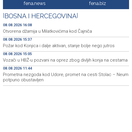
Dokumentarac 'Bulevar Ivice Osima' osvojio nagradu na
15:27
fena.news
fena.biz
City Festu u Niškoj Banji
|
BOSNA I HERCEGOVINA
|
Konjic ugostio 23 folklorna društva na 26.
15:09
Međunarodnom festivalu ‘Konjička sehara’
08.08.2026 16:08
Otvorena džamija u Milatkovićima kod Čajniča
Vozači u HBŽ-u pozvani na oprez zbog divljih konja na
15:05
08.08.2026 15:37
cestama
Požar kod Konjica i dalje aktivan, stanje bolje nego jutros
Bh. Muay Thai reprezentacija na Svjetskom prvenstvu u
14:49
08.08.2026 15:05
najbrojnijem sastavu do sada (VIDEO)
Vozači u HBŽ-u pozvani na oprez zbog divljih konja na cestama
Sutra sunčano, dnevna temperatura od 27 do 33, na
14:30
08.08.2026 11:44
jugu do 39 stepeni
Prometna nezgoda kod Udore, promet na cesti Stolac – Neum
potpuno obustavljen
Sarajevo Film Festival donosi poseban Program za
14:23
mlade u Tuzlu