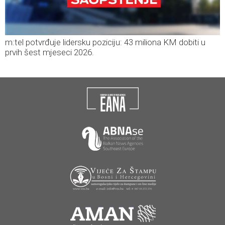
m:tel potvrđuje lidersku poziciju: 43 miliona KM dobiti u
prvih šest mjeseci 2026.