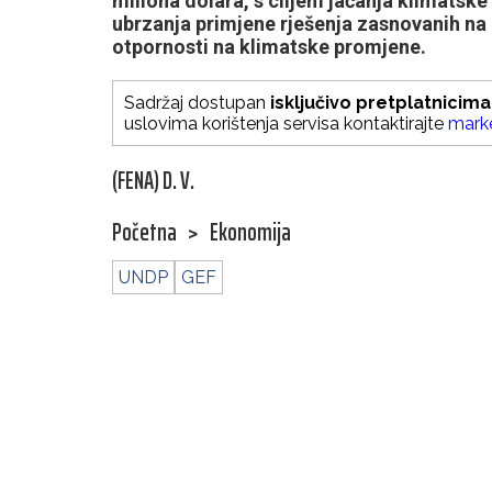
miliona dolara, s ciljem jačanja klimatske
ubrzanja primjene rješenja zasnovanih na 
otpornosti na klimatske promjene.
Sadržaj dostupan
isključivo pretplatnicima
uslovima korištenja servisa kontaktirajte
mark
(FENA) D. V.
Početna
>
Ekonomija
UNDP
GEF