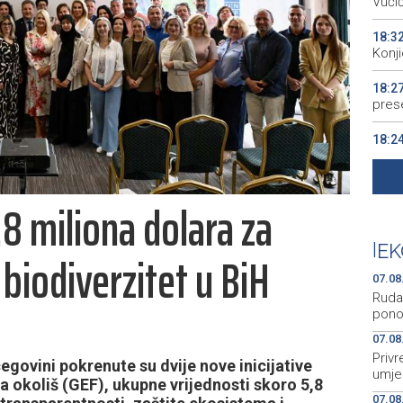
Vuči
18:3
Konj
18:2
pres
18:2
kao 
18:2
,8 miliona dolara za
begi
18:2
|
EK
 biodiverzitet u BiH
Kino
07.08
Rudar
pono
07.08
Priv
egovini pokrenute su dvije nove inicijative
umje
 okoliš (GEF), ukupne vrijednosti skoro 5,8
07.08