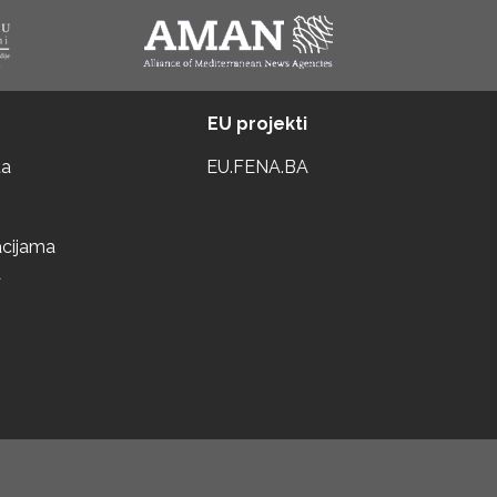
EU projekti
ta
EU.FENA.BA
acijama
a