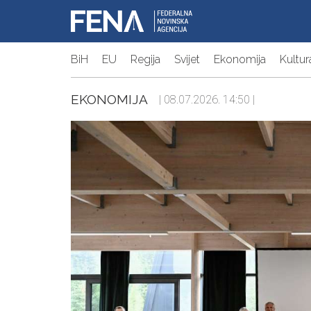
BiH
EU
Regija
Svijet
Ekonomija
Kultur
EKONOMIJA
| 08.07.2026. 14:50 |