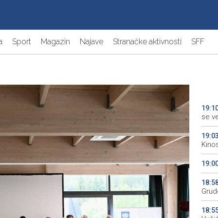
a
Sport
Magazin
Najave
Stranačke aktivnosti
SFF
19:1
se v
19:0
Kino
19:0
18:5
Grude
18:5