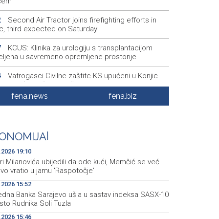
ćem
Second Air Tractor joins firefighting efforts in
2
ic, third expected on Saturday
KCUS: Klinika za urologiju s transplantacijom
7
eljena u savremeno opremljene prostorije
Vatrogasci Civilne zaštite KS upućeni u Konjic
4
ispomoć u gašenju požara
fena.news
fena.biz
Ticket sales for the 32nd Sarajevo Film Festival
1
ns on Monday at the Main Box Office
Sarajevo Film Festival predstavlja programe
0
ONOMIJA
|
scope i Kinoscope Surreal
.2026 19:10
i Milanovića ubijedili da ode kući, Memčić se već
vo vratio u jamu 'Raspotočje'
.2026 15:52
redna Banka Sarajevo ušla u sastav indeksa SASX-10
sto Rudnika Soli Tuzla
.2026 15:46