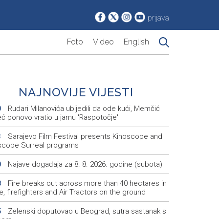
prijava
Foto
Video
English
NAJNOVIJE VIJESTI
Rudari Milanovića ubijedili da ode kući, Memčić
0
eć ponovo vratio u jamu 'Raspotočje'
Sarajevo Film Festival presents Kinoscope and
3
scope Surreal programs
Najave događaja za 8. 8. 2026. godine (subota)
0
Fire breaks out across more than 40 hectares in
8
, firefighters and Air Tractors on the ground
Zelenski doputovao u Beograd, sutra sastanak s
5