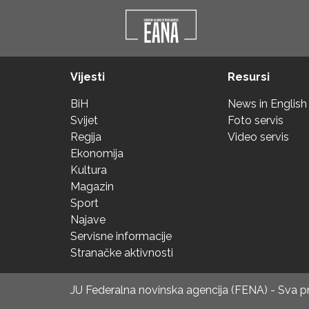
Vijesti
Resursi
BiH
News in English
Svijet
Foto servis
Regija
Video servis
Ekonomija
Kultura
Magazin
Sport
Najave
Servisne informacije
Stranačke aktivnosti
JU Federalna novinska agencija (FENA) - Sva 