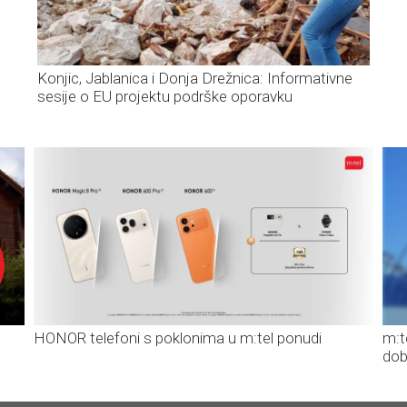
Konjic, Jablanica i Donja Drežnica: Informativne
sesije o EU projektu podrške oporavku
HONOR telefoni s poklonima u m:tel ponudi
m:t
dob