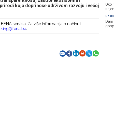
 transparentnosti, zaštite ekosistema i
Oko 
prirodi koja doprinose održivom razvoju i većoj
sajam
07.08
Dani 
FENA servisa. Za više informacija o načinu i
gosp
eting@fena.ba
.