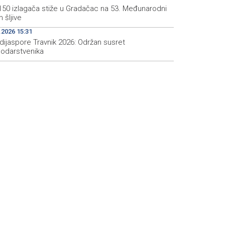
150 izlagača stiže u Gradačac na 53. Međunarodni
 šljive
.2026 15:31
dijaspore Travnik 2026: Održan susret
odarstvenika