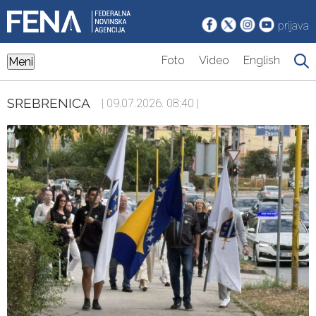
prijava
Foto
Video
English
Meni
SREBRENICA
| 09.07.2026. 08:40 |