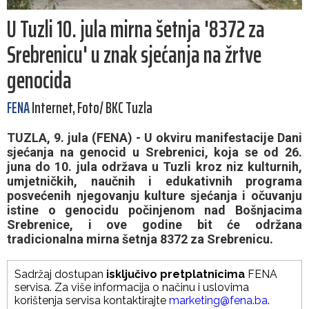
U Tuzli 10. jula mirna šetnja '8372 za
Srebrenicu' u znak sjećanja na žrtve
genocida
FENA
Internet, Foto/ BKC Tuzla
TUZLA, 9. jula (FENA) - U okviru manifestacije Dani
sjećanja na genocid u Srebrenici, koja se od 26.
juna do 10. jula održava u Tuzli kroz niz kulturnih,
umjetničkih, naučnih i edukativnih programa
posvećenih njegovanju kulture sjećanja i očuvanju
istine o genocidu počinjenom nad Bošnjacima
Srebrenice, i ove godine bit će održana
tradicionalna mirna šetnja 8372 za Srebrenicu.
Sadržaj dostupan
isključivo pretplatnicima
FENA
servisa. Za više informacija o načinu i uslovima
korištenja servisa kontaktirajte
marketing@fena.ba
.