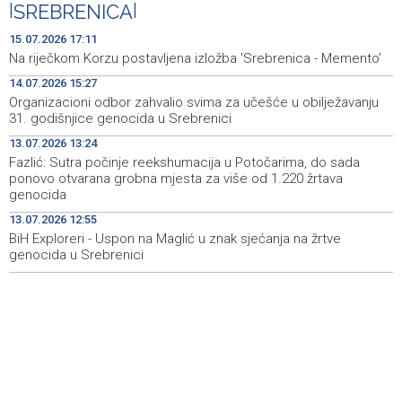
|
SREBRENICA
|
Soreca: Zahtjev za pristupanje SEPA-i važan korak BiH
18:01
15.07.2026 17:11
na putu ka EU
Na riječkom Korzu postavljena izložba 'Srebrenica - Memento'
14.07.2026 15:27
Helez i komandant NATO štaba Sarajevo posjetili
17:56
kompanije namjenske industrije u BiH
Organizacioni odbor zahvalio svima za učešće u obilježavanju
31. godišnjice genocida u Srebrenici
Britanija odobrila Paramountovo preuzimanje Warner
17:52
13.07.2026 13:24
Brosa vrijedno 110 milijardi dolara
Fazlić: Sutra počinje reekshumacija u Potočarima, do sada
ponovo otvarana grobna mjesta za više od 1.220 žrtava
MUP ZDK uskoro bi mogao dobiti elektronski pristup e-
17:50
genocida
Gruntu
13.07.2026 12:55
BiH Exploreri - Uspon na Maglić u znak sjećanja na žrtve
Postignut dogovor o daljnjim koracima za rješavanje
17:10
statusa otpuštenih radnika Komunalnog
genocida u Srebrenici