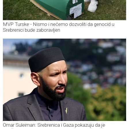
MVP Turske - Nismo i nećemo dozvoliti da genocid u
Srebrenici bude zaboravljen
Omar Suleiman: Srebrenica i Gaza pokazuju da je