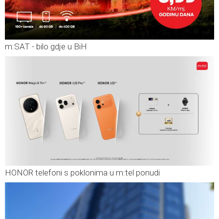
m:SAT - bilo gdje u BiH
HONOR telefoni s poklonima u m:tel ponudi