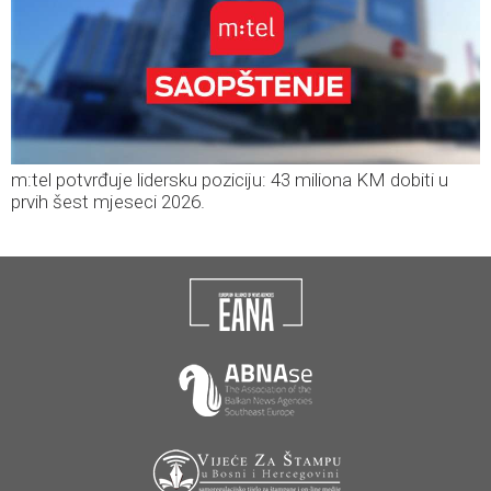
m:tel potvrđuje lidersku poziciju: 43 miliona KM dobiti u
prvih šest mjeseci 2026.