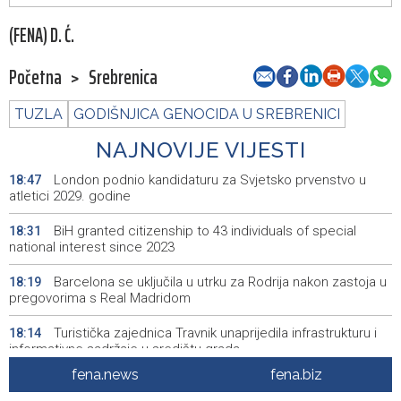
(FENA) D. Ć.
Početna
>
Srebrenica
TUZLA
GODIŠNJICA GENOCIDA U SREBRENICI
NAJNOVIJE VIJESTI
London podnio kandidaturu za Svjetsko prvenstvo u
18:47
atletici 2029. godine
BiH granted citizenship to 43 individuals of special
18:31
national interest since 2023
Barcelona se uključila u utrku za Rodrija nakon zastoja u
18:19
pregovorima s Real Madridom
Turistička zajednica Travnik unaprijedila infrastrukturu i
18:14
informativne sadržaje u središtu grada
fena.news
fena.biz
Crishock: OHR spreman na dijalog sa svim političkim
18:14
akterima u BiH