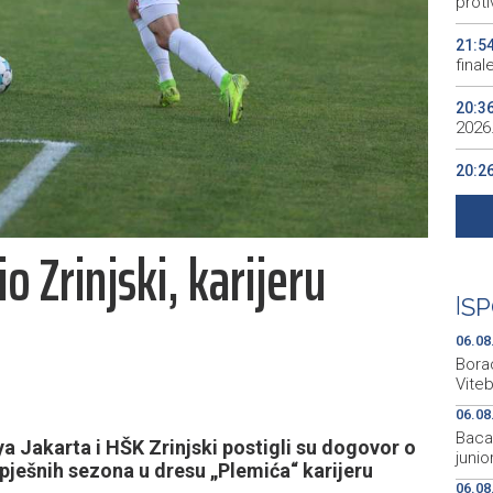
proti
21:5
final
20:3
2026.
20:2
preds
20:0
 Zrinjski, karijeru
2026
19:5
|
SP
kod 
06.08
Bora
Vite
06.08
Bacač
a Jakarta i HŠK Zrinjski postigli su dogovor o
juni
pješnih sezona u dresu „Plemića“ karijeru
06.08