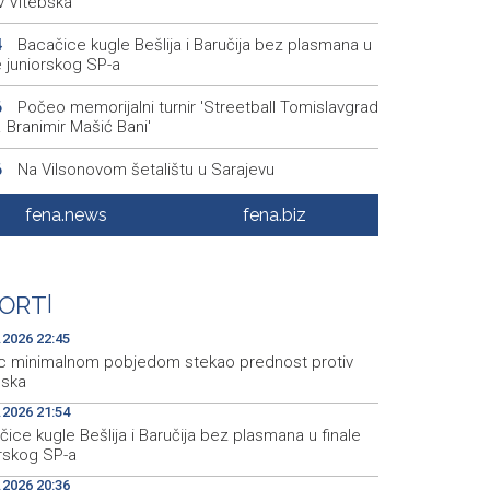
v Vitebska
Bacačice kugle Bešlija i Baručija bez plasmana u
4
e juniorskog SP-a
Počeo memorijalni turnir 'Streetball Tomislavgrad
6
 Branimir Mašić Bani'
Na Vilsonovom šetalištu u Sarajevu
6
tavljeno 50 luksuznih i sportskih automobila
fena.news
fena.biz
Announcement of events for Friday, 7 August
1
Drugi Festival bakri okupio mještane i posjetitelje
5
ORT
|
Livna
.2026 22:45
c minimalnom pobjedom stekao prednost protiv
bska
.2026 21:54
ice kugle Bešlija i Baručija bez plasmana u finale
orskog SP-a
.2026 20:36