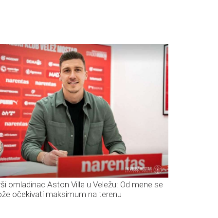
vši omladinac Aston Ville u Veležu: Od mene se
že očekivati maksimum na terenu