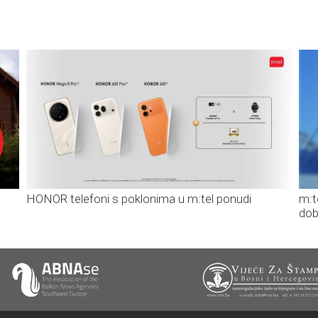
HONOR telefoni s poklonima u m:tel ponudi
m:t
dob