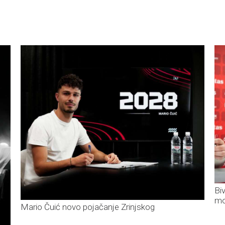
Bi
mo
Mario Čuić novo pojačanje Zrinjskog