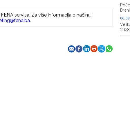
Počeo
Brani
FENA servisa. Za više informacija o načinu i
06.08
eting@fena.ba
.
Veli
2028