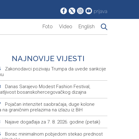
prijava
Foto
Video
English
NAJNOVIJE VIJESTI
Zakonodavci pozivaju Trumpa da uvede sankcije
5
ku
Danas Sarajevo Modest Fashion Festival,
8
atljivost bosanskohercegovačkog dizajna
Pojačan intenzitet saobraćaja, duge kolone
7
a na graničnim prelazima na izlazu iz BiH
Najave događaja za 7. 8. 2026. godine (petak)
3
Borac minimalnom pobjedom stekao prednost
5