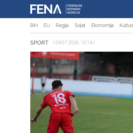
BiH
EU
Regija
Svijet
Ekonomija
Kultur
SPORT
| 09.07.2026. 10:14 |