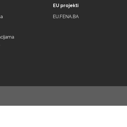
EU projekti
ta
EU.FENA.BA
acijama
a