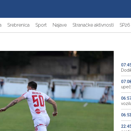
a
Srebrenica
Sport
Najave
Stranačke aktivnosti
SP26
07:4
Dodi
07:0
upeč
06:5
vozil
06:5
22:4