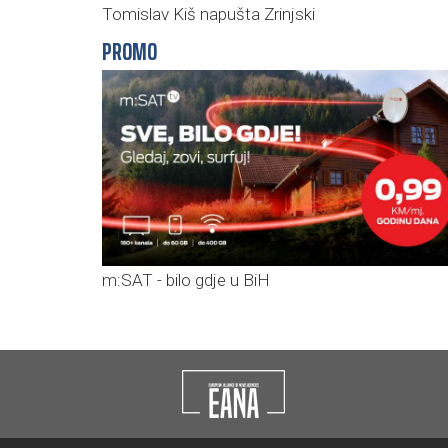
Tomislav Kiš napušta Zrinjski
PROMO
m:SAT - bilo gdje u BiH