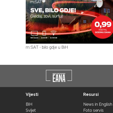
m:SAT - bilo gdje u BiH
Vijesti
Resursi
BiH
News in English
Svijet
Foto servis