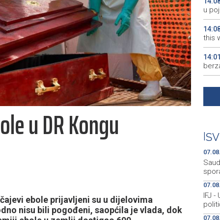
14:0
u po
14:0
this
14:0
berz
14:0
dopl
bole u DR Kongu
14:0
quest
|
SV
13:5
Infan
07.08
Saudi
spor
07.08
IFJ -
ajevi ebole prijavljeni su u dijelovima
polit
o nisu bili pogođeni, saopćila je vlada, dok
07.08