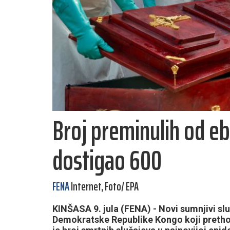
Broj preminulih od e
dostigao 600
FENA
Internet, Foto/ EPA
KINŠASA 9. jula (FENA) - Novi sumnjivi sluč
Demokratske Republike Kongo koji prethodn