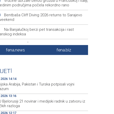
Vrućine ubrzale berbu grožđa u Francuskoj i Italiji,
8
jedinim područjima počela rekordno rano
Bentbaša Cliff Diving 2026 returns to Sarajevo
8
 weekend
Na Banjalučkoj berzi pet transakcija i rast
1
anskog indeksa
Skupština HBŽ-a usvojila odluke o dječjem
0
atku i rodiljnim naknadama
fena.news
fena.biz
Srebrenica Memorial Center: Seven people
0
ioned by RS police so far, 26 on police list
IJET
|
Čelnica Norveškog nogometnog saveza pozvala
1
tina na ostavku
.2026 14:14
jska Arabija, Pakistan i Turska potpisali vojni
azum
.2026 13:16
 U Bjelorusiji 21 novinar i medijski radnik u zatvoru iz
ičkih razloga
.2026 12:17