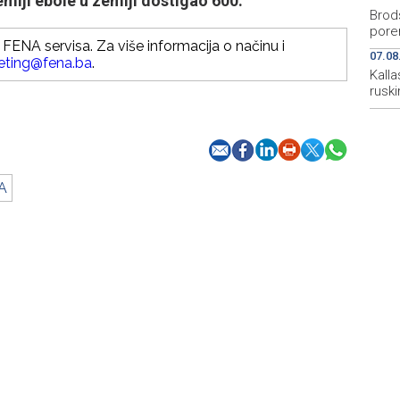
emiji ebole u zemlji dostigao 600.
Brod
por
FENA servisa. Za više informacija o načinu i
07.08
eting@fena.ba
.
Kall
rusk
A