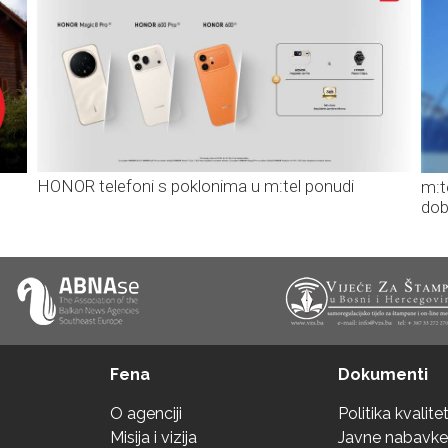
HONOR telefoni s poklonima u m:tel ponudi
m:t
dob
Fena
Dokumenti
O agenciji
Politika kvalite
Misija i vizija
Javne nabavke