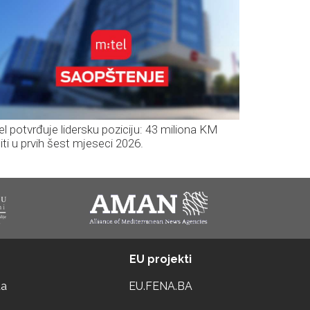
el potvrđuje lidersku poziciju: 43 miliona KM
iti u prvih šest mjeseci 2026.
EU projekti
ta
EU.FENA.BA