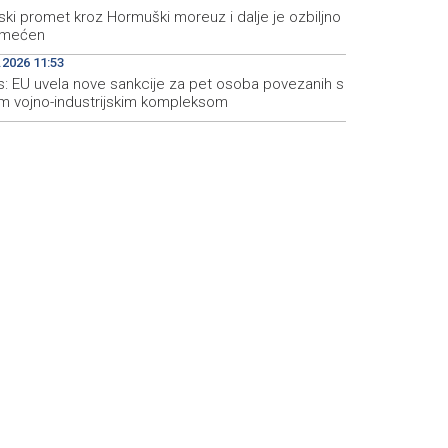
ski promet kroz Hormuški moreuz i dalje je ozbiljno
emećen
.2026 11:53
as: EU uvela nove sankcije za pet osoba povezanih s
im vojno-industrijskim kompleksom