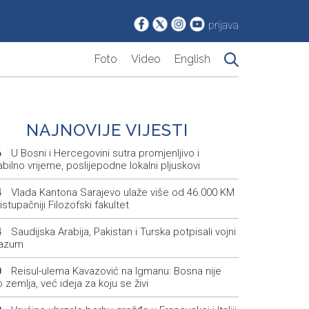
prijava
Foto
Video
English
NAJNOVIJE VIJESTI
U Bosni i Hercegovini sutra promjenljivo i
6
bilno vrijeme, poslijepodne lokalni pljuskovi
Vlada Kantona Sarajevo ulaže više od 46.000 KM
4
istupačniji Filozofski fakultet
Saudijska Arabija, Pakistan i Turska potpisali vojni
4
azum
Reisul-ulema Kavazović na Igmanu: Bosna nije
0
zemlja, već ideja za koju se živi