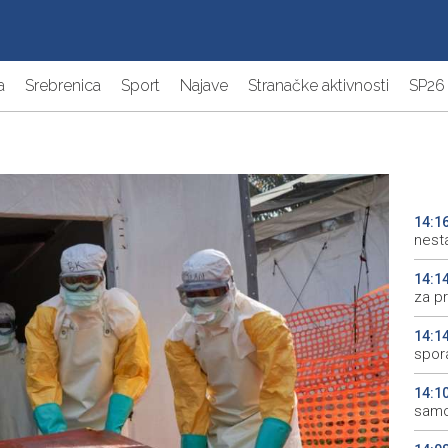
a
Srebrenica
Sport
Najave
Stranačke aktivnosti
SP26
14:1
nesta
14:1
za pr
14:1
spor
14:1
samo 