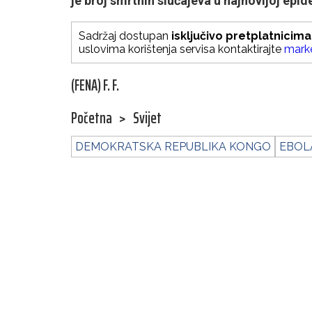
je broj smrtnih slučajeva u najnovijoj epid
Sadržaj dostupan
isključivo pretplatnicima
uslovima korištenja servisa kontaktirajte
mark
(FENA) F. F.
Početna
>
Svijet
DEMOKRATSKA REPUBLIKA KONGO
EBOL