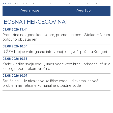
Hrvatska: Sudar teretnog i putničkog vlaka kod Svetog
11:52
Ivana Žabnog, ima ozlijeđenih
fena.news
fena.biz
Prometna nezgoda kod Udore, promet na cesti Stolac
11:44
|
BOSNA I HERCEGOVINA
|
– Neum potpuno obustavljen
08.08.2026 11:44
'ELVIS, moj komšija' najbolji muzički dokumentarni film na
11:27
Prometna nezgoda kod Udore, promet na cesti Stolac – Neum
City film festu u Niškoj Banji
potpuno obustavljen
08.08.2026 10:54
Zračna luka Split rekordna u Hrvatskoj sa 770 tisuća
11:16
U ŽZH brojne vatrogasne intervencije, najveći požar u Kongori
putnika u srpnju
08.08.2026 10:35
Svečani doček Zelenskog u Beogradu, u fokusu
11:09
Karić: 'Jedite svoju vodu', unos vode kroz hranu prirodna infuzija
razgovora odnosi Srbije i Ukrajine
za organizam tokom vrućina
08.08.2026 10:07
U ŽZH brojne vatrogasne intervencije, najveći požar u
10:54
Kongori
Stručnjaci - Uz nizak nivo količine vode u rijekama, najveći
problem netretirane komunalne otpadne vode