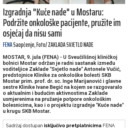
Izgradnja "Kuće nade" u Mostaru:
Podržite onkološke pacijente, pružite im
osjećaj da nisu sami
FENA
Saopćenje, Foto/ ZAKLADA SVJETLO NADE
MOSTAR, 9. jula (FENA) - U Sveučilišnoj kliničkoj
bolnici Mostar održan je radni sastanak između
voditeljice Zaklade "Svjetlo nade" Antonele Vučić,
predstojnice Klinike za onkološke bolesti SKB
Mostar prim. prof. dr. sc. Inge Marijanović i glavne
sestre Klinike Ivane Begić na kojem se razgovaralo
o aktualnim i budućim aktivnostima Zaklade
usmjerenima na pružanje potpore onkološkim
bolesnicima, kao i o projektu izgradnje "Kuće nade"
u krugu SKB Mostar.
Sadržaj dostupan
isključivo pretplatnicima
FENA