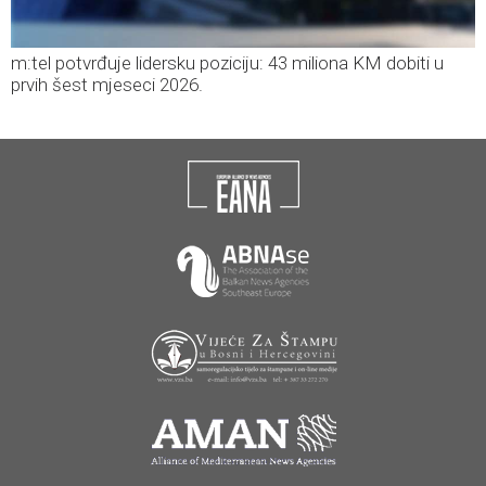
m:tel potvrđuje lidersku poziciju: 43 miliona KM dobiti u
prvih šest mjeseci 2026.