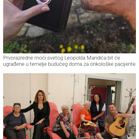
Prvorazredne moći svetog Leopolda Mandića bit će
ugrađene u temelje budućeg doma za onkološke pacijente