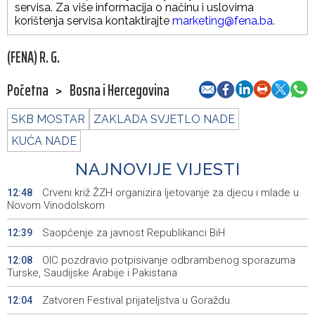
servisa. Za više informacija o načinu i uslovima
korištenja servisa kontaktirajte
marketing@fena.ba
.
(FENA) R. G.
Početna
>
Bosna i Hercegovina
SKB MOSTAR
ZAKLADA SVJETLO NADE
KUĆA NADE
NAJNOVIJE VIJESTI
Crveni križ ŽZH organizira ljetovanje za djecu i mlade u
12:48
Novom Vinodolskom
Saopćenje za javnost Republikanci BiH
12:39
OIC pozdravio potpisivanje odbrambenog sporazuma
12:08
Turske, Saudijske Arabije i Pakistana
Zatvoren Festival prijateljstva u Goraždu
12:04