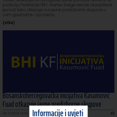
području Federacije BiH, stranka Snaga naroda obavještava
javnost kako otkazuje sve javne predizborne skupove u
svim gradovima i općinama.
(više)
Bosanskohercegovačka inicijativa Kasumović
Fuad otkazuje javne predizborne skupove
Informacije i uvjeti
04.10.2024 14:04