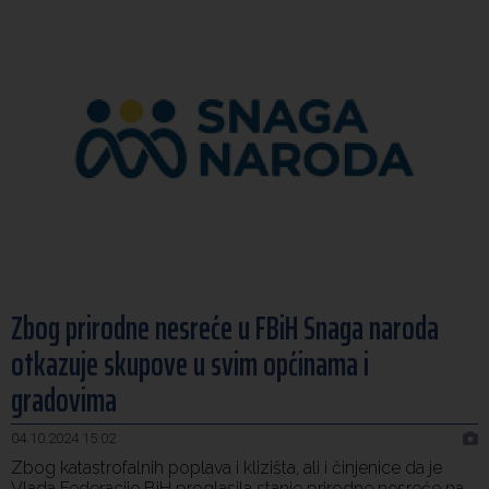
Zbog prirodne nesreće u FBiH Snaga naroda
otkazuje skupove u svim općinama i
gradovima
04.10.2024 15:02
Zbog katastrofalnih poplava i klizišta, ali i činjenice da je
Vlada Federacije BiH proglasila stanje prirodne nesreće na