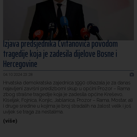
uništenom mesu, prekršaji utvrđeni u 40 kontrola
Marija Šerifović pred više hiljada posjetitelja na Piroti
10:03
zatvorila 'Dane dijaspore 2026' u Travniku
Kušljugić: Sprječavanje dehidracije i pregrijavanja ključni
09:28
za očuvanje zdravlja srca tokom vrućina
Izjava predsjednika Cvitanovića povodom
tragedije koja je zadesila dijelove Bosne i
Hercegovine
04.10.2024 23:28
Hrvatska demokratska zajednica 1990 otkazala je za danas
najavljeni završni predizborni skup u općini Prozor – Rama
zbog strašne tragedije koja je zadesila općine Kreševo,
Kiseljak, Fojnica, Konjic, Jablanica, Prozor – Rama, Mostar, ali
i druge sredine u kojima je broj stradalih na žalost velik i još
uvijek se traga za nestalima.
(više)