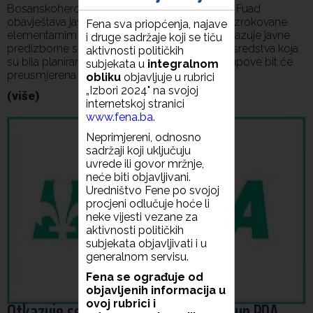
Bosanskohercegovačka inicijativa Kasumović Fuad
obavještava javnost da, zbog teške situacije uzrokovane
Fena sva priopćenja, najave
elementarnim vremenskim nepogodama, otkazuje javne
i druge sadržaje koji se tiču
predizborne skupove u svim gradovima. Sva sredstva koja
aktivnosti političkih
su bila planirana za centralne predizborne skupove bit će
subjekata u
integralnom
preusmjerena za pomoć nastradalima.
obliku
objavljuje u rubrici
„Izbori 2024" na svojoj
(više)
internetskoj stranici
www.fena.ba
.
Neprimjereni, odnosno
sadržaji koji uključuju
uvrede ili govor mržnje,
neće biti objavljivani.
Uredništvo Fene po svojoj
procjeni odlučuje hoće li
neke vijesti vezane za
aktivnosti političkih
subjekata objavljivati i u
generalnom servisu.
Fena se ograđuje od
objavljenih informacija u
Otkazuje se centralni predizborni skup PDA
ovoj rubrici i