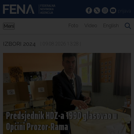
prijava
Foto
Video
English
Meni
IZBORI 2024
| 09.08.2026 13:28 |
Predsjednik HDZ-a 1990 glasovao u
Općini Prozor-Rama