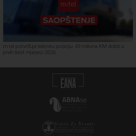
m:tel potvrđuje lidersku poziciju: 43 miliona KM dobiti u
prvih šest mjeseci 2026.