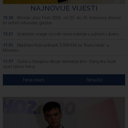
NAJNOVIJE VIJESTI
Mostar Jazz Fest 2026. od 23. do 25. kolovoza donosi
13:20
tri večeri vrhunske glazbe
Izraelske snage izvode nova rušenja u južnom Libanu
12:21
Mještani Kola prikupili 3.000 KM za 'Kuću nade' u
11:51
Mostaru
Sutra u Sarajevu akcija darivanja krvi - Daruj krv, budi
11:37
opet njihov heroj
BiH među zapaženijim učesnicima CIGRE u Parizu - AI i
11:17
fena.news
fena.biz
energetska tranzicija u fokusu
Pezer već sutra nastupa u kvalifikacijama, vjeruje da će i
10:28
navečer biti u finalu EP-a u Birminghamu
Ballian: Neopravdana sječa stabala a grad zbog manjka
10:16
drveća sve topliji
FBiH nema objedinjene podatke o povučenom i
10:09