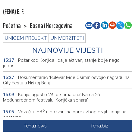
(FENA) E. F.
Početna
>
Bosna i Hercegovina
UNIGEM PROJEKT
UNIVERZITETI
NAJNOVIJE VIJESTI
Požar kod Konjica i dalje aktivan, stanje bolje nego
15:37
jutros
Dokumentarac 'Bulevar Ivice Osima' osvojio nagradu na
15:27
City Festu u Niškoj Banji
Konjic ugostio 23 folklorna društva na 26.
15:09
Međunarodnom festivalu ‘Konjička sehara’
Vozači u HBŽ-u pozvani na oprez zbog divljih konja na
15:05
cestama
fena.news
fena.biz
Bh. Muay Thai reprezentacija na Svjetskom prvenstvu u
14:49
najbrojnijem sastavu do sada (VIDEO)