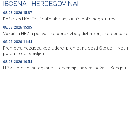
|
BOSNA I HERCEGOVINA
|
Sutra sunčano, dnevna temperatura od 27 do 33, na
14:30
08.08.2026 15:37
jugu do 39 stepeni
Požar kod Konjica i dalje aktivan, stanje bolje nego jutros
08.08.2026 15:05
Sarajevo Film Festival donosi poseban Program za
14:23
mlade u Tuzlu
Vozači u HBŽ-u pozvani na oprez zbog divljih konja na cestama
08.08.2026 11:44
Najnovija ostvarenja velikih svjetskih autora u programu
14:11
Prometna nezgoda kod Udore, promet na cesti Stolac – Neum
Summer Screen SFF-a
potpuno obustavljen
Izraelska vojska nastavlja napade na jugu Libana uprkos
14:05
08.08.2026 10:54
prekidu vatre i pregovorima
U ŽZH brojne vatrogasne intervencije, najveći požar u Kongori
Izraelske snage izvršile raciju u gradu na Zapadnoj obali
14:01