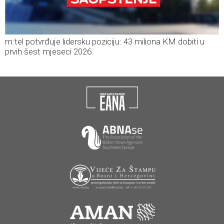
m:tel potvrđuje lidersku poziciju: 43 miliona KM dobiti u
prvih šest mjeseci 2026.