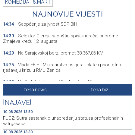
KOMEDIJA
8.MART
NAJNOVIJE VIJESTI
Saopćenje za jvnost SDP BiH
14:34
Selektor Gjergja saopštio spisak igrača, pripreme
14:30
Zmajeva kreću 12. augusta
Na Sarajevskoj berzi promet 38.367,86 KM
14:29
Vlada FBiH i Ministarstvo osigurali plate i prioritetno
14:25
rješavaju krizu u RMU Zenica
Na Bjelašnici danas 18, u Mostaru 40 stepeni, i sutra u
14:20
Bosni i Hercegovini sunčano i vruće
fena.news
fena.biz
Na Banjalučkoj berzi promet 544.906,42 KM
14:09
|
NAJAVE
|
Brčko - Povrijeđena osoba u jutrošnjoj pucnjavi van
14:00
10.08.2026 13:50
životne opasnosti
FUCZ: Sutra sastanak o unapređenju statusa profesionalnih
vatrgasaca
Najmanje 12 ubijenih u napadu ukrajinskih dronova na
13:59
10.08.2026 13:30
ruski grad Nižnjekamsk