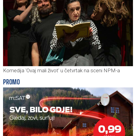
Komedija 'Ovaj mali život' u četvrtak na sceni NPM-a
PROMO