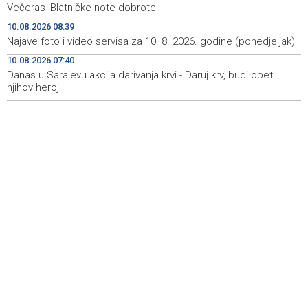
Večeras 'Blatničke note dobrote'
Šelo Šabić: Evropska konfederacija nije zamjena za
13:59
10.08.2026 08:39
proširenje, već odraz nesigurnosti u Evropi
Najave foto i video servisa za 10. 8. 2026. godine (ponedjeljak)
10.08.2026 07:40
Meloni i Frederiksen ponovile protivljenje
13:56
'nekontrolisanoj imigraciji'
Danas u Sarajevu akcija darivanja krvi - Daruj krv, budi opet
njihov heroj