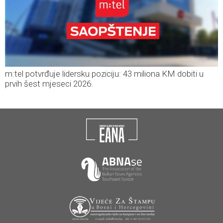
m:tel potvrđuje lidersku poziciju: 43 miliona KM dobiti u
prvih šest mjeseci 2026.