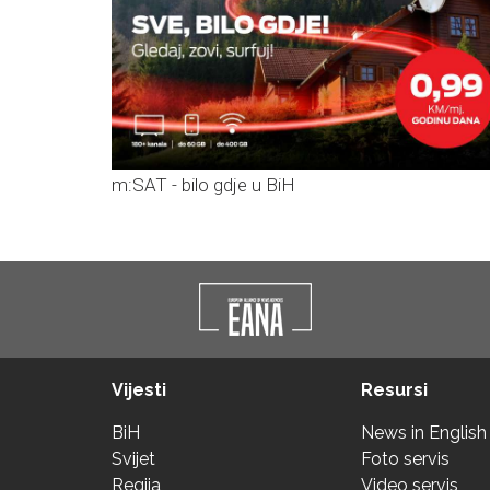
m:SAT - bilo gdje u BiH
Vijesti
Resursi
BiH
News in English
Svijet
Foto servis
Regija
Video servis