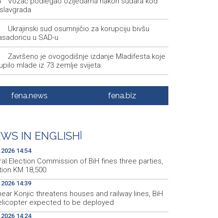
Vozač podlegao ozljedama nakon sudara kod
4
slavgrada
Ukrajinski sud osumnjičio za korupciju bivšu
1
sadoricu u SAD-u
Završeno je ovogodišnje izdanje Mladifesta koje
1
upilo mlade iz 73 zemlje svijeta
Toplotni val primorao Rumuniju i Mađarsku na
8
 štednje električne energije
fena.news
fena.biz
MUP ŽZH-a nabavio 15 novih vozila
3
Vlada FBiH - 530.000 KM za oblast kulture i
7
WS IN ENGLISH
|
a, te vjerske institucije
.2026 14:54
al Election Commission of BiH fines three parties,
tion KM 18,500
.2026 14:39
near Konjic threatens houses and railway lines, BiH
elicopter expected to be deployed
.2026 14:24