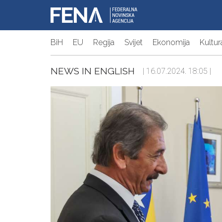
BiH
EU
Regija
Svijet
Ekonomija
Kultur
NEWS IN ENGLISH
| 16.07.2024. 18:05 |