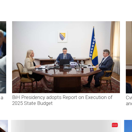
BiH Presidency adopts Report on Execution of
 a
Cv
2025 State Budget
an