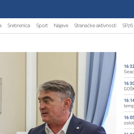
a
Srebrenica
Sport
Najave
Stranačke aktivnosti
SP26
16:3
Sead
16:3
GOŠK
16:1
temp
16:0
oslo