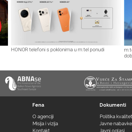
HONOR telefoni s poklonima u m:tel ponudi
m:t
dob
Fena
Dokumenti
O agenciji
Politika kvalite
Misija i vizija
Javne nabavke
Kontakt
Javni oglasi