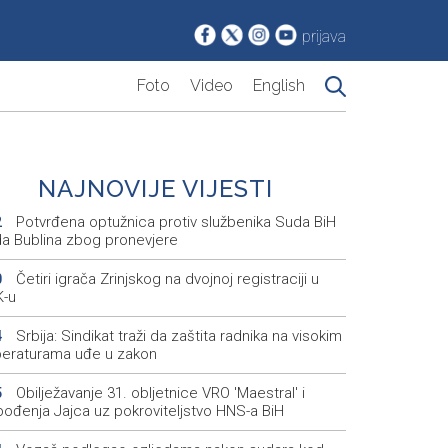
prijava
Foto
Video
English
NAJNOVIJE VIJESTI
Potvrđena optužnica protiv službenika Suda BiH
2
a Bublina zbog pronevjere
Četiri igrača Zrinjskog na dvojnoj registraciji u
0
-u
Srbija: Sindikat traži da zaštita radnika na visokim
4
eraturama uđe u zakon
Obilježavanje 31. obljetnice VRO 'Maestral' i
5
bođenja Jajca uz pokroviteljstvo HNS-a BiH