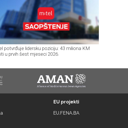
el potvrđuje lidersku poziciju: 43 miliona KM
iti u prvih šest mjeseci 2026.
EU projekti
ta
EU.FENA.BA