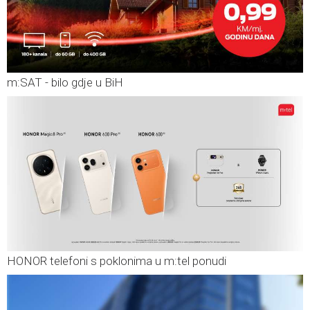
m:SAT - bilo gdje u BiH
HONOR telefoni s poklonima u m:tel ponudi