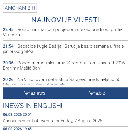
AMCHAM BIH
NAJNOVIJE VIJESTI
Borac minimalnom pobjedom stekao prednost protiv
22:45
Vitebska
Bacačice kugle Bešlija i Baručija bez plasmana u finale
21:54
juniorskog SP-a
Počeo memorijalni turnir 'Streetball Tomislavgrad 2026.
20:36
Branimir Mašić Bani'
Na Vilsonovom šetalištu u Sarajevu predstavljeno 50
20:26
luksuznih i sportskih automobila
fena.news
fena.biz
Announcement of events for Friday, 7 August 2026
20:01
|
NEWS IN ENGLISH
|
Drugi Festival bakri okupio mještane i posjetitelje kod
19:55
Livna
06.08.2026 20:01
Announcement of events for Friday, 7 August 2026
Novi Travnik receives first direct EU funding for UNESCO
19:45
06.08.2026 19:45
heritage project