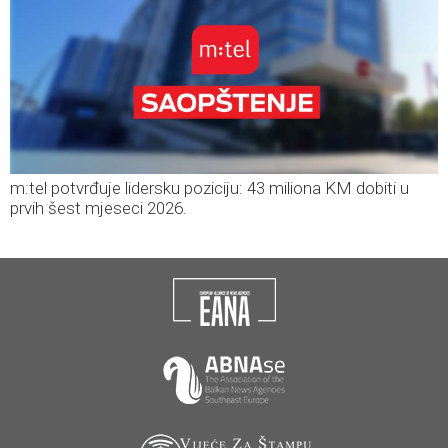
m:tel potvrđuje lidersku poziciju: 43 miliona KM dobiti u
prvih šest mjeseci 2026.