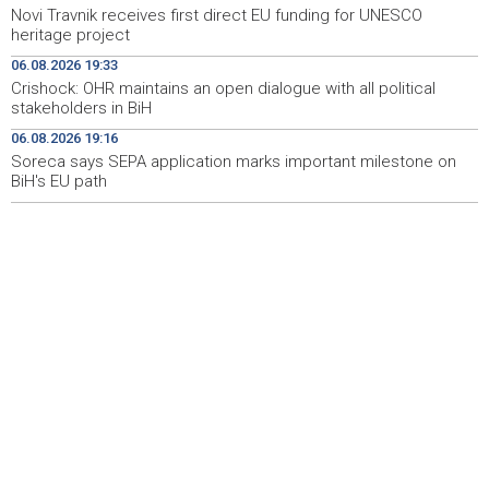
Novi Travnik receives first direct EU funding for UNESCO
heritage project
Crishock: OHR maintains an open dialogue with all
19:33
political stakeholders in BiH
06.08.2026 19:33
Crishock: OHR maintains an open dialogue with all political
Velika nagrada Britanije ostaje u MotoGP kalendaru do
19:32
stakeholders in BiH
2028. godine
06.08.2026 19:16
Soreca says SEPA application marks important milestone on
Španska krajnja ljevica i desnica ujedinjene protiv
19:29
Maroka kao suorganizatora SP 2030.
BiH's EU path