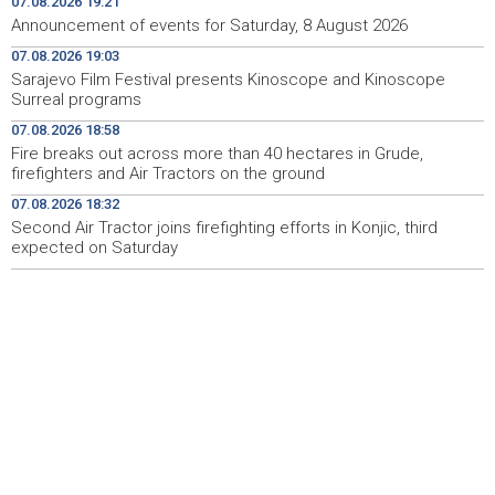
07.08.2026 19:21
Announcement of events for Saturday, 8 August 2026
Danas sunčano, tokom dana umjeren porast noblake,
08:39
07.08.2026 19:03
praćen pljuskovima i grmljavinom
Sarajevo Film Festival presents Kinoscope and Kinoscope
Surreal programs
Duge kolone vozila na graničnim prelazim na izlazu iz
08:34
BiH
07.08.2026 18:58
Fire breaks out across more than 40 hectares in Grude,
Deset zeničkih rudara četvrtu noć ostali u jami
08:29
firefighters and Air Tractors on the ground
Raspotočje
07.08.2026 18:32
Second Air Tractor joins firefighting efforts in Konjic, third
Podrška najmlađima: U Mostaru podijeljeno 50 ruksaka
08:25
sa školskim priborom
expected on Saturday