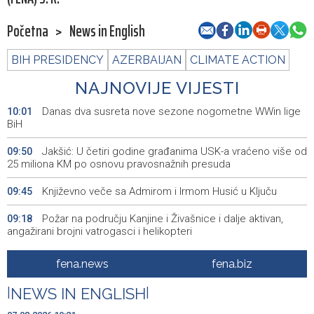
Početna
>
News in English
BIH PRESIDENCY
AZERBAIJAN
CLIMATE ACTION
NAJNOVIJE VIJESTI
Danas dva susreta nove sezone nogometne WWin lige
10:01
BiH
Jakšić: U četiri godine građanima USK-a vraćeno više od
09:50
25 miliona KM po osnovu pravosnažnih presuda
Književno veče sa Admirom i Irmom Husić u Ključu
09:45
Požar na području Kanjine i Živašnice i dalje aktivan,
09:18
angažirani brojni vatrogasci i helikopteri
Erdogan: Sporazum iz Meke nije usmjeren ni protiv
08:55
fena.news
fena.biz
jedne države, otvoren je i za prijateljske zemlje
|
NEWS IN ENGLISH
|
Američki sud blokirao Trumpov plan izgradnje plesne
08:51
dvorane u Bijeloj kući