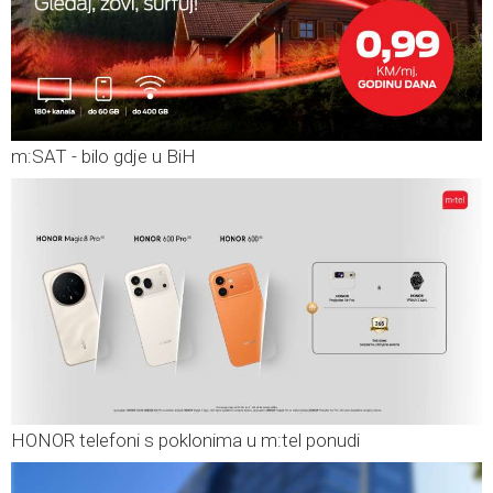
m:SAT - bilo gdje u BiH
HONOR telefoni s poklonima u m:tel ponudi