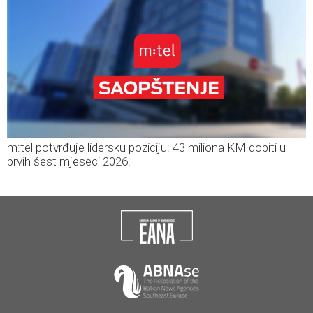
m:tel potvrđuje lidersku poziciju: 43 miliona KM dobiti u
prvih šest mjeseci 2026.