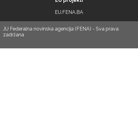
EU projekti
EU.FENA.BA
JU Federalna novinska agencija (FENA) - Sva prava
zadržana