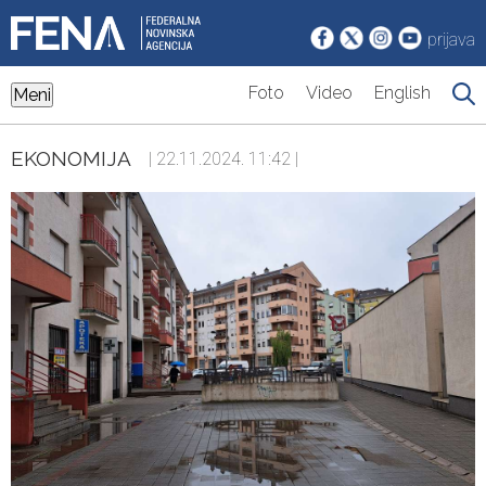
prijava
Foto
Video
English
Meni
EKONOMIJA
| 22.11.2024. 11:42 |