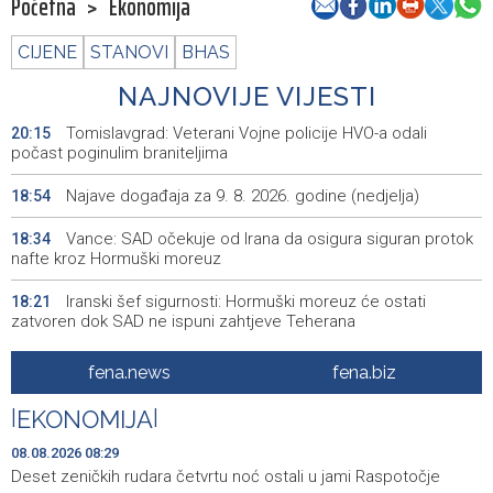
Početna
>
Ekonomija
CIJENE
STANOVI
BHAS
NAJNOVIJE VIJESTI
Tomislavgrad: Veterani Vojne policije HVO-a odali
20:15
počast poginulim braniteljima
Najave događaja za 9. 8. 2026. godine (nedjelja)
18:54
Vance: SAD očekuje od Irana da osigura siguran protok
18:34
nafte kroz Hormuški moreuz
Iranski šef sigurnosti: Hormuški moreuz će ostati
18:21
zatvoren dok SAD ne ispuni zahtjeve Teherana
Iran 'vrlo blizu' dogovora s Omanom o novoj Hormuškoj
18:09
fena.news
fena.biz
brodskoj ruti
|
EKONOMIJA
|
Koncertom Marije Šerifović večeras se zatvara
18:05
manifestacija 'Dani dijaspore Travnik 2026'
08.08.2026 08:29
Deset zeničkih rudara četvrtu noć ostali u jami Raspotočje
Kod mosta Brčko - Gunja pronađene kosti, vještaci
17:26