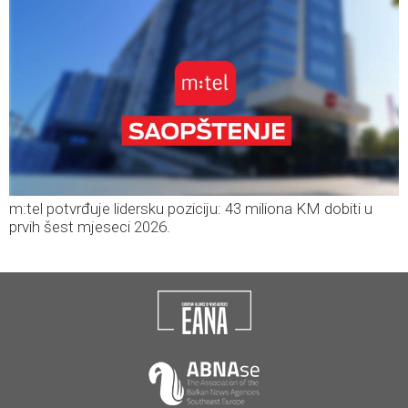
m:tel potvrđuje lidersku poziciju: 43 miliona KM dobiti u
prvih šest mjeseci 2026.