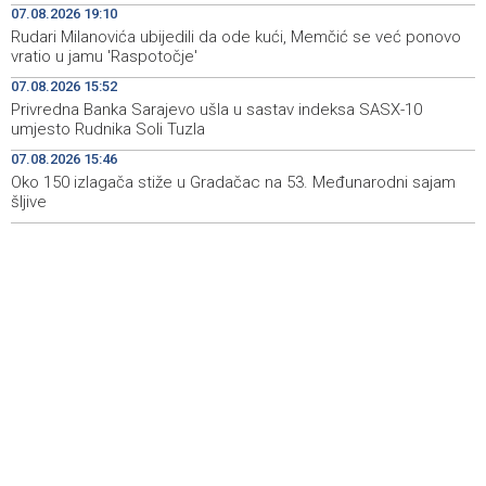
07.08.2026 19:10
sudske medicine utvrđuju porijeklo
Rudari Milanovića ubijedili da ode kući, Memčić se već ponovo
vratio u jamu 'Raspotočje'
'Pekijada' u Varešu okupila 37 ekipa iz četiri države
17:15
regiona
07.08.2026 15:52
Privredna Banka Sarajevo ušla u sastav indeksa SASX-10
U rijeci Krivaji kod Zavidovića utopio se muškarac
16:55
umjesto Rudnika Soli Tuzla
07.08.2026 15:46
Otvorena džamija u Milatkovićima kod Čajniča
16:08
Oko 150 izlagača stiže u Gradačac na 53. Međunarodni sajam
šljive