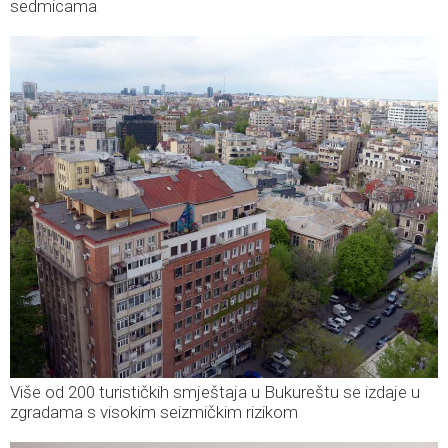
sedmicama
Više od 200 turističkih smještaja u Bukureštu se izdaje u
zgradama s visokim seizmičkim rizikom