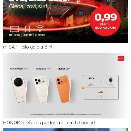
m:SAT - bilo gdje u BiH
HONOR telefoni s poklonima u m:tel ponudi