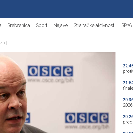
a
Srebrenica
Sport
Najave
Stranačke aktivnosti
SP26
29 |
22:4
proti
21:5
final
20:3
2026.
20:2
preds