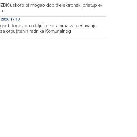
ZDK uskoro bi mogao dobiti elektronski pristup e-
tu
.2026 17:10
ignut dogovor o daljnjim koracima za rješavanje
usa otpuštenih radnika Komunalnog