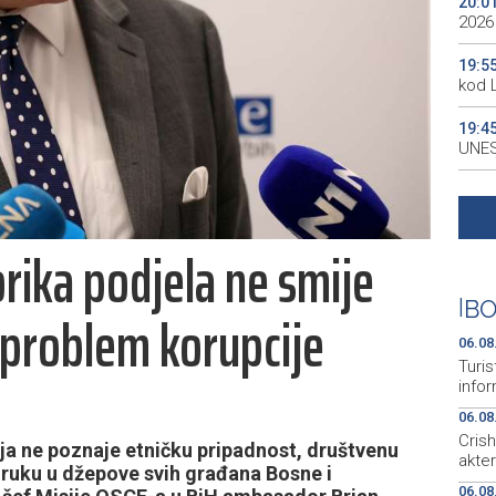
20:0
2026
19:5
kod 
19:4
UNES
19:3
all p
rika podjela ne smije
19:3
kale
|
BO
 problem korupcije
19:2
Maro
06.08
Turis
infor
06.08
Cris
a ne poznaje etničku pripadnost, društvenu
akte
či ruku u džepove svih građana Bosne i
06.08