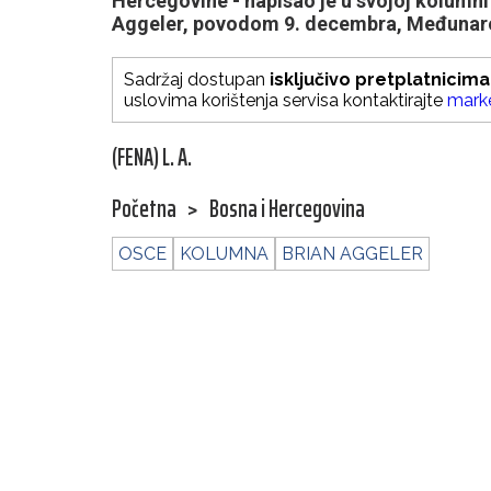
Hercegovine - napisao je u svojoj kolumn
Aggeler, povodom 9. decembra, Međunaro
Sadržaj dostupan
isključivo pretplatnicima
uslovima korištenja servisa kontaktirajte
mark
(FENA) L. A.
Početna
>
Bosna i Hercegovina
OSCE
KOLUMNA
BRIAN AGGELER