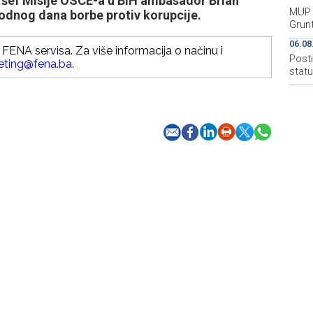
i šef Misije OSCE-a u BiH ambasador Brian
MUP 
dnog dana borbe protiv korupcije.
Grun
06.08
FENA servisa. Za više informacija o načinu i
Post
eting@fena.ba
.
stat