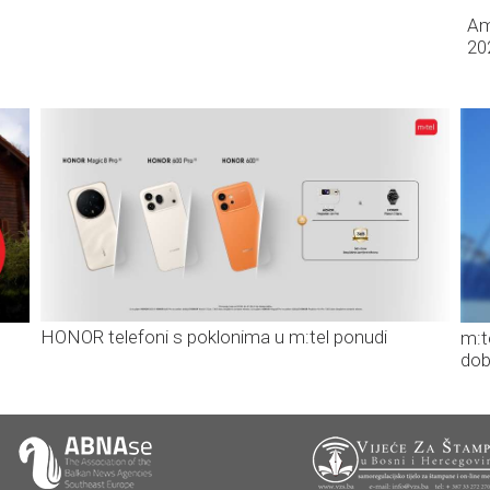
Am
20
HONOR telefoni s poklonima u m:tel ponudi
m:t
dob