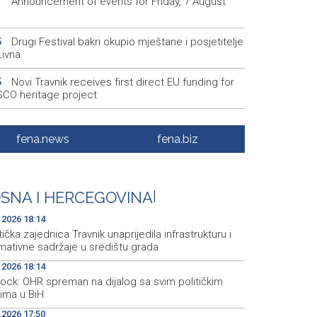
Announcement of events for Friday, 7 August
1
Drugi Festival bakri okupio mještane i posjetitelje
5
Livna
Novi Travnik receives first direct EU funding for
5
CO heritage project
Crishock: OHR maintains an open dialogue with
3
olitical stakeholders in BiH
fena.news
fena.biz
Velika nagrada Britanije ostaje u MotoGP
2
ndaru do 2028. godine
SNA I HERCEGOVINA
|
Španska krajnja ljevica i desnica ujedinjene protiv
9
ka kao suorganizatora SP 2030.
.2026 18:14
tička zajednica Travnik unaprijedila infrastrukturu i
mativne sadržaje u središtu grada
.2026 18:14
hock: OHR spreman na dijalog sa svim političkim
rima u BiH
.2026 17:50