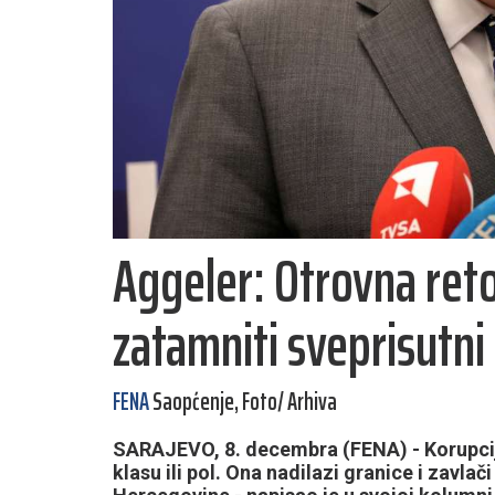
Aggeler: Otrovna reto
zatamniti sveprisutni
FENA
Saopćenje, Foto/ Arhiva
SARAJEVO, 8. decembra (FENA) - Korupcij
klasu ili pol. Ona nadilazi granice i zavla