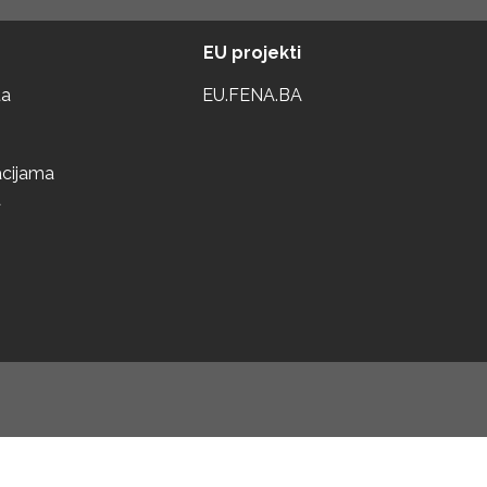
EU projekti
ta
EU.FENA.BA
acijama
a