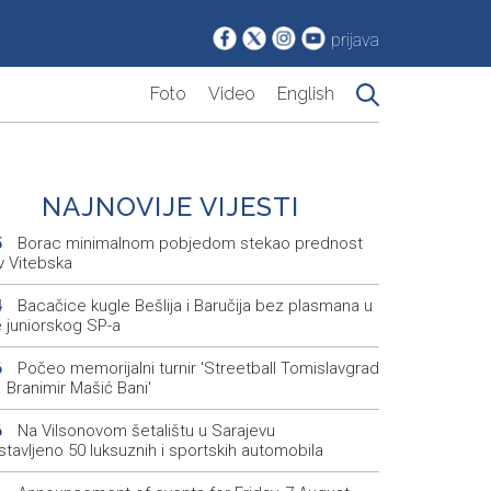
prijava
Foto
Video
English
NAJNOVIJE VIJESTI
Borac minimalnom pobjedom stekao prednost
5
v Vitebska
Bacačice kugle Bešlija i Baručija bez plasmana u
4
e juniorskog SP-a
Počeo memorijalni turnir 'Streetball Tomislavgrad
6
 Branimir Mašić Bani'
Na Vilsonovom šetalištu u Sarajevu
6
tavljeno 50 luksuznih i sportskih automobila