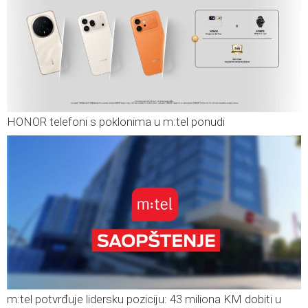
HONOR telefoni s poklonima u m:tel ponudi
m:tel potvrđuje lidersku poziciju: 43 miliona KM dobiti u