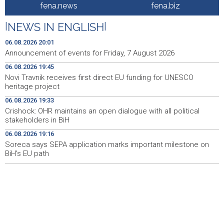
Bacačice kugle Bešlija i Baručija bez plasmana u finale
21:54
fena.news
fena.biz
juniorskog SP-a
|
NEWS IN ENGLISH
|
Počeo memorijalni turnir 'Streetball Tomislavgrad 2026.
20:36
Branimir Mašić Bani'
06.08.2026 20:01
Announcement of events for Friday, 7 August 2026
Na Vilsonovom šetalištu u Sarajevu predstavljeno 50
20:26
06.08.2026 19:45
luksuznih i sportskih automobila
Novi Travnik receives first direct EU funding for UNESCO
heritage project
Announcement of events for Friday, 7 August 2026
20:01
06.08.2026 19:33
Drugi Festival bakri okupio mještane i posjetitelje kod
19:55
Crishock: OHR maintains an open dialogue with all political
Livna
stakeholders in BiH
06.08.2026 19:16
Novi Travnik receives first direct EU funding for UNESCO
19:45
heritage project
Soreca says SEPA application marks important milestone on
BiH's EU path