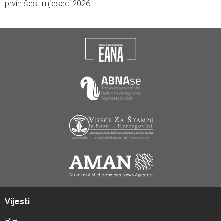
prvih šest mjeseci 2026.
Vijesti
BiH