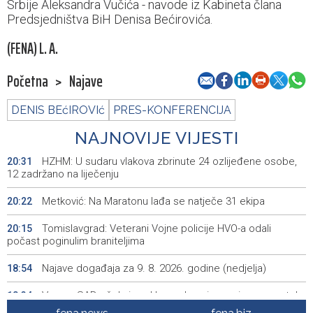
Srbije Aleksandra Vučića - navode iz Kabineta člana
Predsjedništva BiH Denisa Bećirovića.
(FENA) L. A.
Početna
>
Najave
DENIS BEćIROVIć
PRES-KONFERENCIJA
NAJNOVIJE VIJESTI
HZHM: U sudaru vlakova zbrinute 24 ozlijeđene osobe,
20:31
12 zadržano na liječenju
Metković: Na Maratonu lađa se natječe 31 ekipa
20:22
Tomislavgrad: Veterani Vojne policije HVO-a odali
20:15
počast poginulim braniteljima
Najave događaja za 9. 8. 2026. godine (nedjelja)
18:54
Vance: SAD očekuje od Irana da osigura siguran protok
18:34
nafte kroz Hormuški moreuz