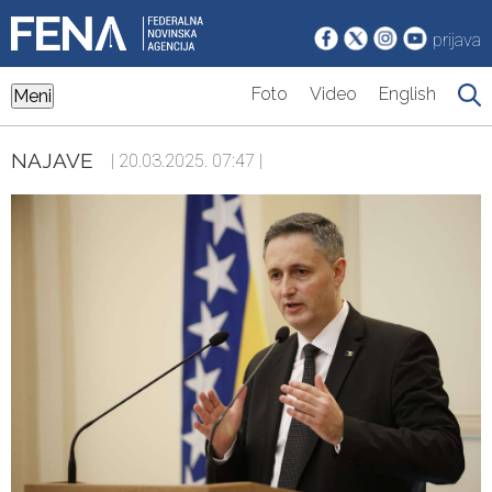
prijava
Foto
Video
English
Meni
NAJAVE
| 20.03.2025. 07:47 |