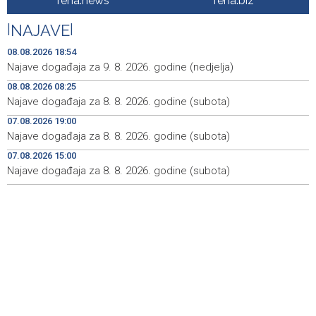
fena.news
fena.biz
Iranski šef sigurnosti: Hormuški moreuz će ostati
18:21
|
NAJAVE
|
zatvoren dok SAD ne ispuni zahtjeve Teherana
08.08.2026 18:54
Iran 'vrlo blizu' dogovora s Omanom o novoj Hormuškoj
18:09
Najave događaja za 9. 8. 2026. godine (nedjelja)
brodskoj ruti
08.08.2026 08:25
Najave događaja za 8. 8. 2026. godine (subota)
Koncertom Marije Šerifović večeras se zatvara
18:05
manifestacija 'Dani dijaspore Travnik 2026'
07.08.2026 19:00
Najave događaja za 8. 8. 2026. godine (subota)
Kod mosta Brčko - Gunja pronađene kosti, vještaci
17:26
sudske medicine utvrđuju porijeklo
07.08.2026 15:00
Najave događaja za 8. 8. 2026. godine (subota)
'Pekijada' u Varešu okupila 37 ekipa iz četiri države
17:15
regiona