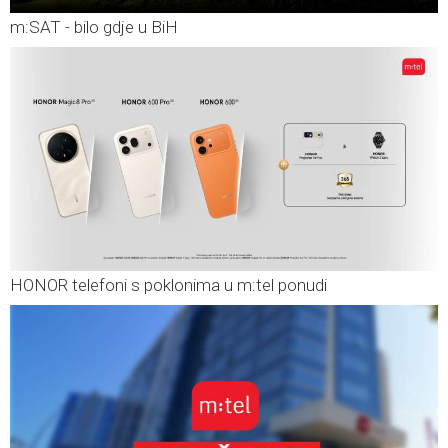
m:SAT - bilo gdje u BiH
HONOR telefoni s poklonima u m:tel ponudi