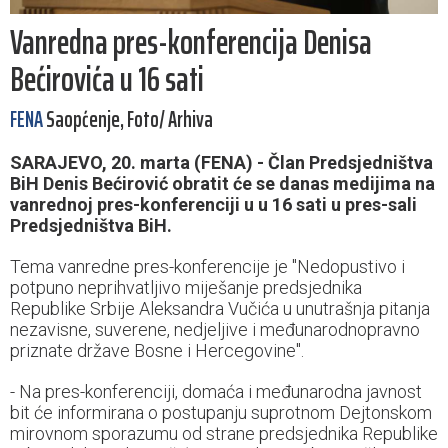
Vanredna pres-konferencija Denisa
Bećirovića u 16 sati
FENA
Saopćenje, Foto/ Arhiva
SARAJEVO, 20. marta (FENA) - Član Predsjedništva
BiH Denis Bećirović obratit će se danas medijima na
vanrednoj pres-konferenciji u u 16 sati u pres-sali
Predsjedništva BiH.
Tema vanredne pres-konferencije je "Nedopustivo i
potpuno neprihvatljivo miješanje predsjednika
Republike Srbije Aleksandra Vučića u unutrašnja pitanja
nezavisne, suverene, nedjeljive i međunarodnopravno
priznate države Bosne i Hercegovine".
- Na pres-konferenciji, domaća i međunarodna javnost
bit će informirana o postupanju suprotnom Dejtonskom
mirovnom sporazumu od strane predsjednika Republike