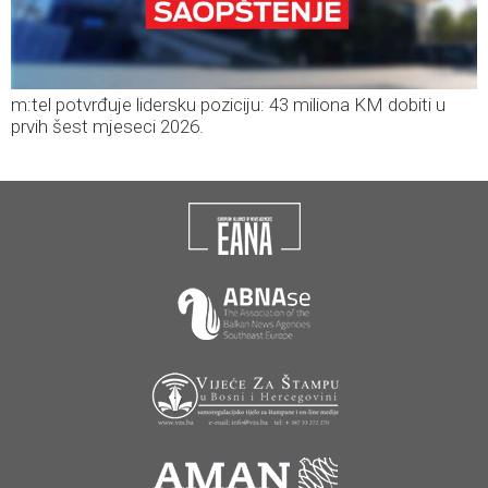
m:tel potvrđuje lidersku poziciju: 43 miliona KM dobiti u
prvih šest mjeseci 2026.