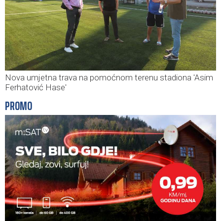
Nova umjetna trava na pomoćnom terenu stadiona 'Asim
Ferhatović Hase'
PROMO