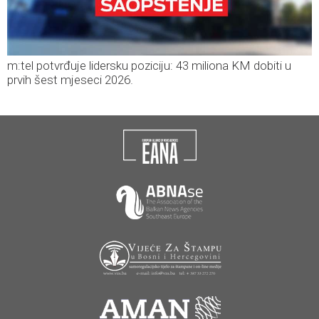
m:tel potvrđuje lidersku poziciju: 43 miliona KM dobiti u
prvih šest mjeseci 2026.