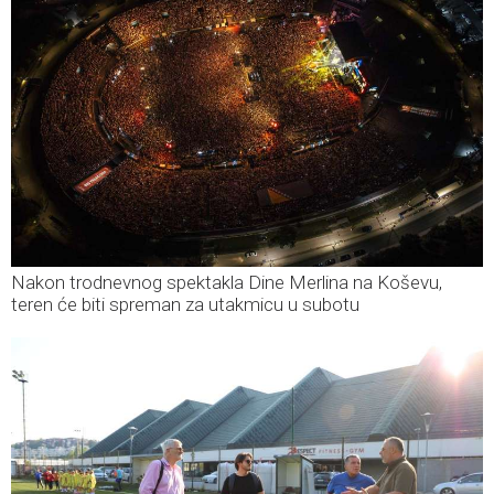
Nakon trodnevnog spektakla Dine Merlina na Koševu,
teren će biti spreman za utakmicu u subotu