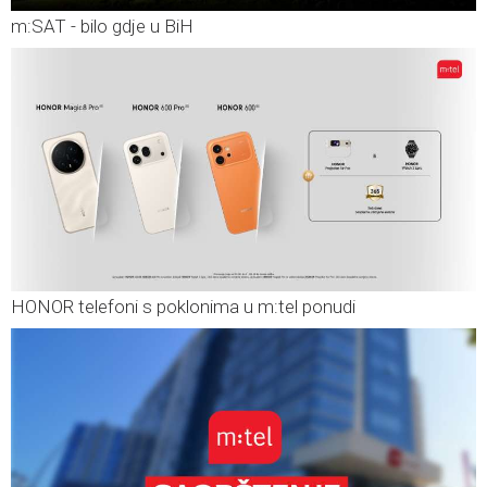
m:SAT - bilo gdje u BiH
HONOR telefoni s poklonima u m:tel ponudi