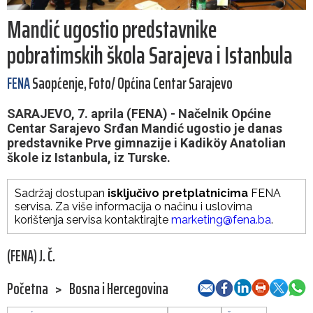
Mandić ugostio predstavnike
pobratimskih škola Sarajeva i Istanbula
FENA
Saopćenje, Foto/ Općina Centar Sarajevo
SARAJEVO, 7. aprila (FENA) - Načelnik Općine
Centar Sarajevo Srđan Mandić ugostio je danas
predstavnike Prve gimnazije i Kadiköy Anatolian
škole iz Istanbula, iz Turske.
Sadržaj dostupan
isključivo pretplatnicima
FENA
servisa. Za više informacija o načinu i uslovima
korištenja servisa kontaktirajte
marketing@fena.ba
.
(FENA) J. Č.
Početna
>
Bosna i Hercegovina