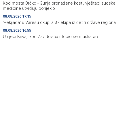
Kod mosta Brčko - Gunja pronađene kosti, vještaci sudske
manifestacija 'Dani dijaspore Travnik 2026'
medicine utvrđuju porijeklo
Kod mosta Brčko - Gunja pronađene kosti, vještaci
17:26
08.08.2026 17:15
sudske medicine utvrđuju porijeklo
'Pekijada' u Varešu okupila 37 ekipa iz četiri države regiona
08.08.2026 16:55
'Pekijada' u Varešu okupila 37 ekipa iz četiri države
17:15
regiona
U rijeci Krivaji kod Zavidovića utopio se muškarac