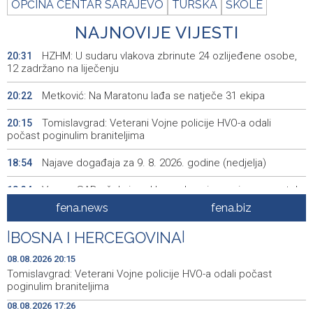
OPĆINA CENTAR SARAJEVO
TURSKA
ŠKOLE
NAJNOVIJE VIJESTI
HZHM: U sudaru vlakova zbrinute 24 ozlijeđene osobe,
20:31
12 zadržano na liječenju
Metković: Na Maratonu lađa se natječe 31 ekipa
20:22
Tomislavgrad: Veterani Vojne policije HVO-a odali
20:15
počast poginulim braniteljima
Najave događaja za 9. 8. 2026. godine (nedjelja)
18:54
Vance: SAD očekuje od Irana da osigura siguran protok
18:34
nafte kroz Hormuški moreuz
fena.news
fena.biz
Iranski šef sigurnosti: Hormuški moreuz će ostati
18:21
|
BOSNA I HERCEGOVINA
|
zatvoren dok SAD ne ispuni zahtjeve Teherana
08.08.2026 20:15
Iran 'vrlo blizu' dogovora s Omanom o novoj Hormuškoj
18:09
Tomislavgrad: Veterani Vojne policije HVO-a odali počast
brodskoj ruti
poginulim braniteljima
08.08.2026 17:26
Koncertom Marije Šerifović večeras se zatvara
18:05