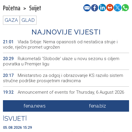
Početna
>
Svijet
GAZA
GLAD
NAJNOVIJE VIJESTI
Vlada Srbije: Nema opasnosti od nestašica struje i
21:01
vode, riječni promet ugrožen
Rukometaši 'Slobode' ulaze u novu sezonu s ciljem
20:29
povratka u Premijer ligu
Ministarstvo za odgoj i obrazovanje KS razvilo sistem
20:17
stručne podrške prosvjetnim radnicima
Announcement of events for Thursday, 6 August 2026
19:32
Rise in electric scooter injuries among children; Biloš:
19:26
fena.news
fena.biz
Head and facial injuries most common
|
SVIJET
|
Ministarstvo saobraćaja KS: Uskoro javna nabavka za
19:25
obnovu mosta u ulici Ive Andrića
05.08.2026 15:29