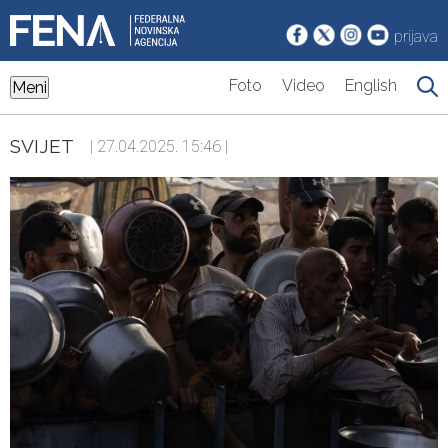
prijava
Foto
Video
English
Meni
SVIJET
| 27.04.2025. 15:46 |