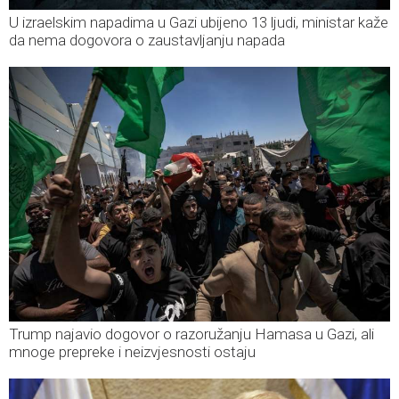
U izraelskim napadima u Gazi ubijeno 13 ljudi, ministar kaže
da nema dogovora o zaustavljanju napada
Trump najavio dogovor o razoružanju Hamasa u Gazi, ali
mnoge prepreke i neizvjesnosti ostaju