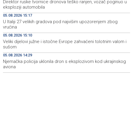
Direktor ruske tvornice dronova teško ranjen, vozač poginuo u
Pomozi.ba pomaže Gazi - Od početka 2026. podijeljeno
19:15
eksploziji automobila
40.000 toplih obroka, u augustu nove aktivnosti
05.08.2026 15:17
U Italiji 27 velikih gradova pod najvišim upozorenjem zbog
Conference on representation of constituent peoples
19:12
vrućina
and Others in BiH institutions on August 7
05.08.2026 15:10
'Šetnica kulture' nastavljena modnom revijom i
19:12
Veliki dijelovi južne i istočne Evrope zahvaćeni tolotnim valom i
predstavljanjem kozmetike
sušom
05.08.2026 14:29
Prosecutor's Office indicts former Court of BiH
19:05
employee for alleged embezzlement
Njemačka policija uklonila dron s eksplozivom kod ukrajinskog
aviona