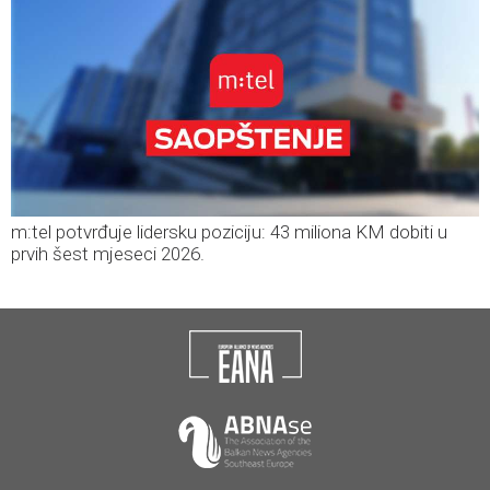
m:tel potvrđuje lidersku poziciju: 43 miliona KM dobiti u
prvih šest mjeseci 2026.