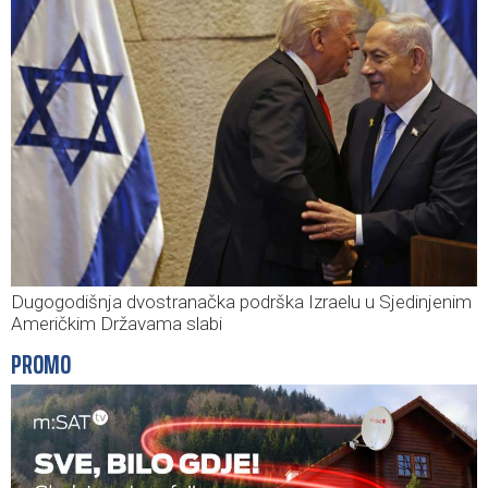
Dugogodišnja dvostranačka podrška Izraelu u Sjedinjenim
Američkim Državama slabi
PROMO