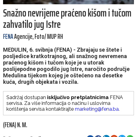
Snažno nevrijeme praćeno kišom i tučom
zahvatilo jug Istre
FENA
Agencije, Foto/ MUP RH
MEDULIN, 6. svibnja (FENA) - Zbrajaju se štete i
posljedice kratkotrajnog, ali snažnog nevremena
praćenog kišom i tučom koje je u utorak
poslijepodne pogodilo jug Istre, naročito područje
Medulina tijekom kojeg je oštećeno na desetke
kuća, drugih objekata i vozila.
Sadržaj dostupan
isključivo pretplatnicima
FENA
servisa. Za više informacija o načinu i uslovima
korištenja servisa kontaktirajte
marketing@fena.ba
.
(FENA) N. M.