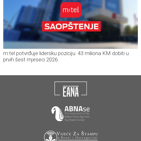
m:tel potvrđuje lidersku poziciju: 43 miliona KM dobiti u
prvih šest mjeseci 2026.