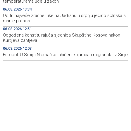
temperaturama uđe u zakon
heritage project
06.08.2026 13:34
Od tri najveće zračne luke na Jadranu u srpnju jedino splitska s
Crishock: OHR maintains an open dialogue with all
19:33
manje putnika
political stakeholders in BiH
06.08.2026 12:51
Velika nagrada Britanije ostaje u MotoGP kalendaru do
19:32
Odgođena konstituirajuća sjednica Skupštine Kosova nakon
2028. godine
Kurtijeva zahtjeva
06.08.2026 12:03
Španska krajnja ljevica i desnica ujedinjene protiv
19:29
Maroka kao suorganizatora SP 2030.
Europol: U Srbiji i Njemačkoj uhićeni krijumčari migranata iz Sirije