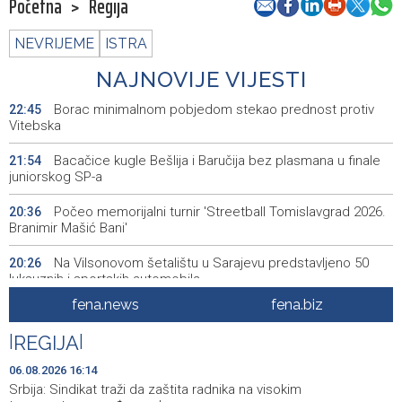
Početna
>
Regija
NEVRIJEME
ISTRA
NAJNOVIJE VIJESTI
Borac minimalnom pobjedom stekao prednost protiv
22:45
Vitebska
Bacačice kugle Bešlija i Baručija bez plasmana u finale
21:54
juniorskog SP-a
Počeo memorijalni turnir 'Streetball Tomislavgrad 2026.
20:36
Branimir Mašić Bani'
Na Vilsonovom šetalištu u Sarajevu predstavljeno 50
20:26
luksuznih i sportskih automobila
fena.news
fena.biz
Announcement of events for Friday, 7 August 2026
20:01
|
REGIJA
|
Drugi Festival bakri okupio mještane i posjetitelje kod
19:55
Livna
06.08.2026 16:14
Srbija: Sindikat traži da zaštita radnika na visokim
Novi Travnik receives first direct EU funding for UNESCO
19:45