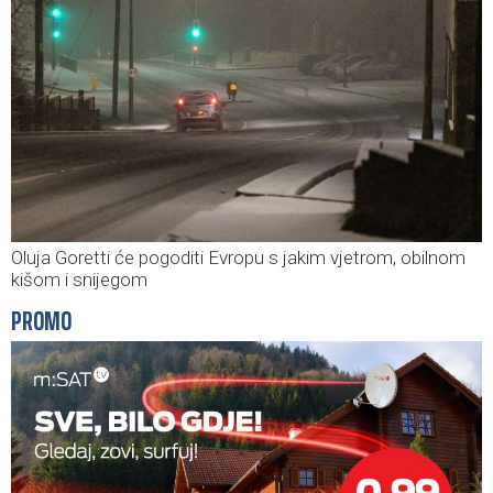
Oluja Goretti će pogoditi Evropu s jakim vjetrom, obilnom
kišom i snijegom
PROMO