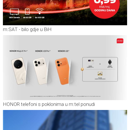
m:SAT - bilo gdje u BiH
HONOR telefoni s poklonima u m:tel ponudi