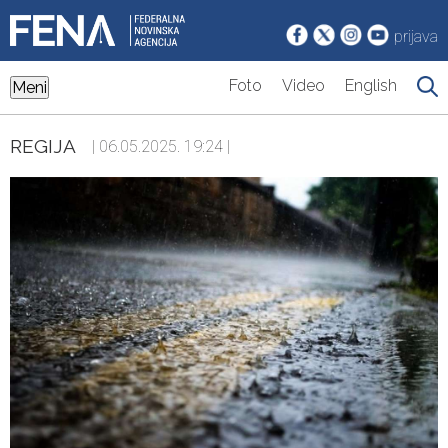
prijava
Foto
Video
English
Meni
REGIJA
| 06.05.2025. 19:24 |