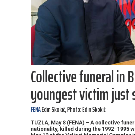
Collective funeral in 
youngest victim just 
FENA
Edin Skokić, Photo: Edin Skokić
TUZLA, May 8 (FENA) – A collective funeral
nationality, killed during the 1992–1995 w