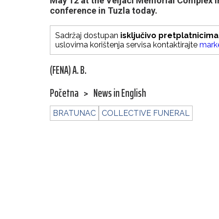
May 12 at the Veljaci Memorial Complex i
conference in Tuzla today.
Sadržaj dostupan
isključivo pretplatnicima
uslovima korištenja servisa kontaktirajte
mark
(FENA) A. B.
Početna
>
News in English
BRATUNAC
COLLECTIVE FUNERAL