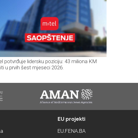
el potvrđuje lidersku poziciju: 43 miliona KM
iti u prvih šest mjeseci 2026.
EU projekti
ta
EU.FENA.BA