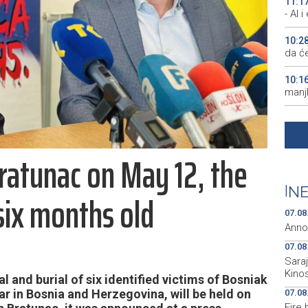
11:1
- AI 
10:2
da će
10:1
manjk
10:0
uništ
Bratunac on May 12, the
10:0
Pirot
|
NE
six months old
09:2
ključ
07.08
Anno
07.08
Sara
Kino
 and burial of six identified victims of Bosniak
ar in Bosnia and Herzegovina, will be held on
07.08
Fire