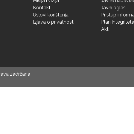
Misija i vizija
Javne nabavke
Kontakt
Javni oglasi
Uslovi korištenja
Pristup inform
Izjava o privatnosti
Plan integritet
Akti
prava zadržana