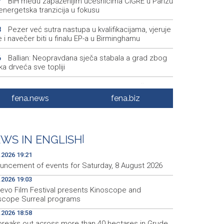
BiH među zapaženijim učesnicima CIGRE u Parizu
7
i energetska tranzicija u fokusu
Pezer već sutra nastupa u kvalifikacijama, vjeruje
8
 i navečer biti u finalu EP-a u Birminghamu
Ballian: Neopravdana sječa stabala a grad zbog
6
a drveća sve topliji
FBiH nema objedinjene podatke o povučenom i
9
enom mesu, prekršaji utvrđeni u 40 kontrola
fena.news
fena.biz
Marija Šerifović pred više hiljada posjetitelja na
3
i zatvorila 'Dane dijaspore 2026' u Travniku
WS IN ENGLISH
|
Kušljugić: Sprječavanje dehidracije i pregrijavanja
8
ni za očuvanje zdravlja srca tokom vrućina
.2026 19:21
uncement of events for Saturday, 8 August 2026
.2026 19:03
jevo Film Festival presents Kinoscope and
scope Surreal programs
.2026 18:58
 breaks out across more than 40 hectares in Grude,