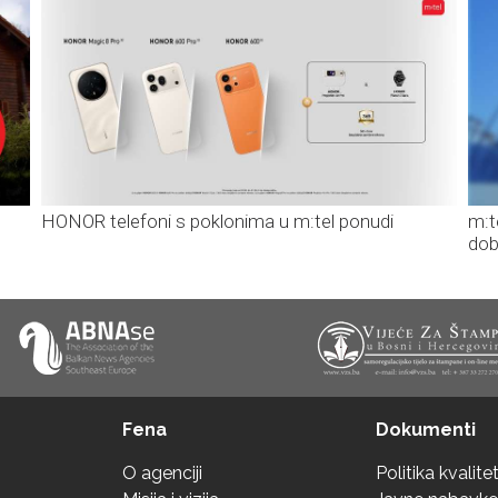
HONOR telefoni s poklonima u m:tel ponudi
m:t
dob
Fena
Dokumenti
O agenciji
Politika kvalite