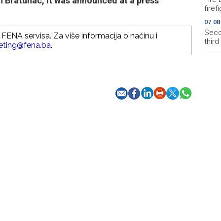
n Bratunac, it was announced at a press
firef
07.08
Secon
FENA servisa. Za više informacija o načinu i
thir
eting@fena.ba
.