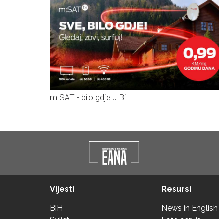
m:SAT - bilo gdje u BiH
Vijesti
Resursi
BiH
News in English