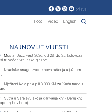
prijava
Foto
Video
English
NAJNOVIJE VIJESTI
Mostar Jazz Fest 2026. od 23. do 25. kolovoza
0
i tri večeri vrhunske glazbe
Izraelske snage izvode nova rušenja u južnom
1
nu
Mještani Kola prikupili 3.000 KM za 'Kuću nade' u
1
aru
Sutra u Sarajevu akcija darivanja krvi - Daruj krv,
7
opet njihov heroj