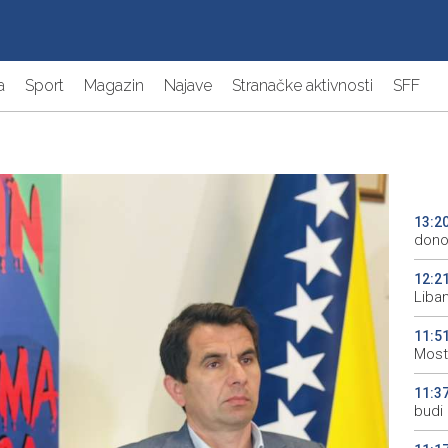
a
Sport
Magazin
Najave
Stranačke aktivnosti
SFF
13:2
donos
12:2
Liba
11:5
Most
11:3
budi 