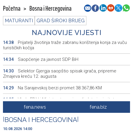
Početna
>
Bosna i Hercegovina
MATURANTI
GRAD ŠIROKI BRIJEG
NAJNOVIJE VIJESTI
Prijatelji životinja traže zabranu korištenja konja za vuču
14:38
turističkih kočija
Saopćenje za javnost SDP BiH
14:34
Selektor Gjergja saopštio spisak igrača, pripreme
14:30
Zmajeva kreću 12. augusta
Na Sarajevskoj berzi promet 38.367,86 KM
14:29
Vlada FBiH i Ministarstvo osigurali plate i prioritetno
14:25
rješavaju krizu u RMU Zenica
fena.news
fena.biz
Na Bjelašnici danas 18, u Mostaru 40 stepeni, i sutra u
14:20
|
BOSNA I HERCEGOVINA
|
Bosni i Hercegovini sunčano i vruće
10.08.2026 14:00