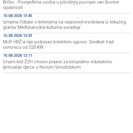
Na Banjalučkoj berzi promet 544.906,42 KM
14:09
Brčko - Povrijeđena osoba u jutrošnjoj pucnjavi van životne
opasnosti
Brčko - Povrijeđena osoba u jutrošnjoj pucnjavi van
14:00
10.08.2026 13:45
životne opasnosti
Izmjena Odluke o kriterijima za raspored sredstava iz tekućeg
granta 'Međunarodna kulturna suradnja'
Najmanje 12 ubijenih u napadu ukrajinskih dronova na
13:59
ruski grad Nižnjekamsk
10.08.2026 13:35
MUP HBŽ-a nije potpisao kolektivni ugovor; Sindikat traži
Šelo Šabić: Evropska konfederacija nije zamjena za
13:59
osnovicu od 520 KM
proširenje, već odraz nesigurnosti u Evropi
10.08.2026 12:11
Crveni križ ŽZH otvorio prijave za besplatno edukativno
ljetovanje djece u Novom Vinodolskom