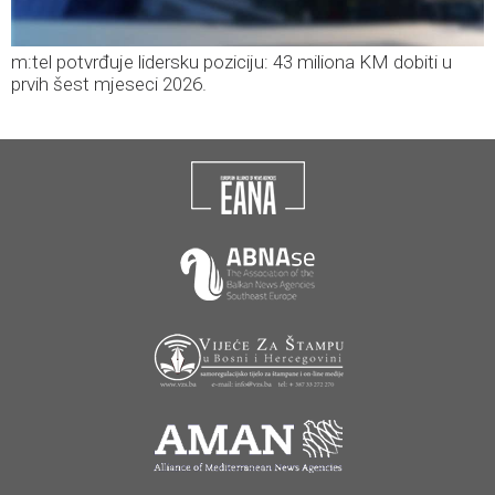
m:tel potvrđuje lidersku poziciju: 43 miliona KM dobiti u
prvih šest mjeseci 2026.