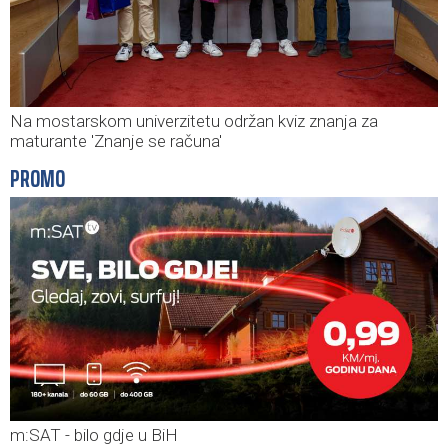
Na mostarskom univerzitetu održan kviz znanja za
maturante 'Znanje se računa'
PROMO
m:SAT - bilo gdje u BiH