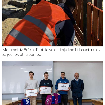
Maturanti iz Brčko distrikta volontiraju kao bi ispunili uslov
za jednokratnu pomoć