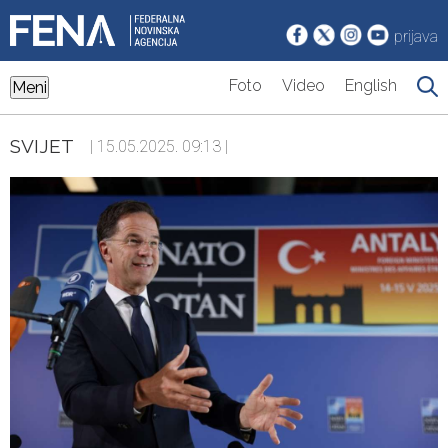
prijava
Foto
Video
English
Meni
SVIJET
| 15.05.2025. 09:13 |