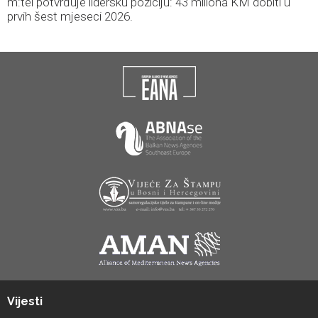
m:tel potvrđuje lidersku poziciju: 43 miliona KM dobiti u
prvih šest mjeseci 2026.
Vijesti