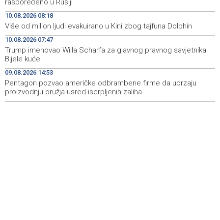
raspoređeno u Rusiji
ekonomiju stotine milijardi eura
10.08.2026 08:18
Više od milion ljudi evakuirano u Kini zbog tajfuna Dolphin
Danas u Sarajevu akcija darivanja krvi - Daruj krv, budi
07:40
opet njihov heroj
10.08.2026 07:47
Trump imenovao Willa Scharfa za glavnog pravnog savjetnika
Najave događaja za 10. 8. 2026. godine (ponedjeljak)
06:53
Bijele kuće
09.08.2026 14:53
Od ranih jutarnjih sati duge kolone vozila na graničnim
06:53
prelazima na izlazu iz BiH
Pentagon pozvao američke odbrambene firme da ubrzaju
proizvodnju oružja usred iscrpljenih zaliha