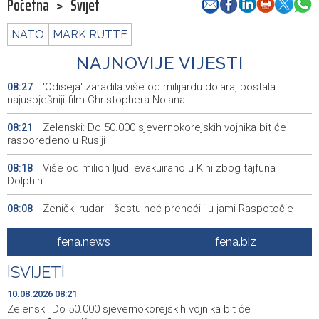
Početna
>
Svijet
NATO
MARK RUTTE
NAJNOVIJE VIJESTI
'Odiseja' zaradila više od milijardu dolara, postala
08:27
najuspješniji film Christophera Nolana
Zelenski: Do 50.000 sjevernokorejskih vojnika bit će
08:21
raspoređeno u Rusiji
Više od milion ljudi evakuirano u Kini zbog tajfuna
08:18
Dolphin
Zenički rudari i šestu noć prenoćili u jami Raspotočje
08:08
Svjetska mora u julu zabilježila najvišu temperaturu
08:06
fena.news
fena.biz
otkad postoje mjerenja
|
SVIJET
|
Trump imenovao Willa Scharfa za glavnog pravnog
07:47
savjetnika Bijele kuće
10.08.2026 08:21
Zelenski: Do 50.000 sjevernokorejskih vojnika bit će
Ekstremne vrućine i suša već koštaju evropsku
07:47