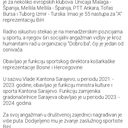
je za nekoliko evropskih klubova: Unicaja Malaga -
Španija, Mellila Mellila - Španija, PTT Ankara, Tofas
Bursa i Tuborg Izmir - Turska. Imao je 55 nastupa za "A"
reprezentaciju BiH.
Radno iskustvo stekao je na menadžerskim pozicijama
u sportu, a njegov širi socijalni angažman vidljiv je kroz
humanitarni rad u organizaciji "Dobro.ba", čiji je jedan od
osnivača.
Obavljao je funkciju sportskog direktora košarkaške
reprezentacije Bosne i Hercegovine.
U sazivu Vlade Kantona Sarajevo, u periodu 2021. -
2023. godine, obavljao je funkciju ministra kulture i
sporta Kantona Sarajevo. Funkciju zamjenika
gradonačelnice Sarajeva obavljao je u periodu 2023. -
2024. godina.
Za svoj angažman u društvenoj zajednici nagrađivan je
više puta. Dodijeljeno mu je zvanje zaslužnog sportiste
BiH.