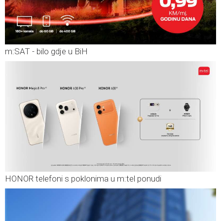
m:SAT - bilo gdje u BiH
HONOR telefoni s poklonima u m:tel ponudi