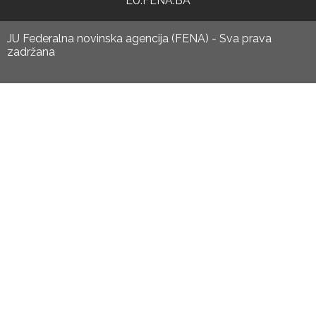
EU.FENA.BA
JU Federalna novinska agencija (FENA) - Sva prava
zadržana