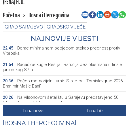
(FENA) H. D.
Početna
>
Bosna i Hercegovina
GRAD SARAJEVO
GRADSKO VIJEĆE
NAJNOVIJE VIJESTI
Borac minimalnom pobjedom stekao prednost protiv
22:45
Vitebska
Bacačice kugle Bešlija i Baručija bez plasmana u finale
21:54
juniorskog SP-a
Počeo memorijalni turnir 'Streetball Tomislavgrad 2026.
20:36
Branimir Mašić Bani'
Na Vilsonovom šetalištu u Sarajevu predstavljeno 50
20:26
luksuznih i sportskih automobila
fena.news
fena.biz
Announcement of events for Friday, 7 August 2026
20:01
|
BOSNA I HERCEGOVINA
|
Drugi Festival bakri okupio mještane i posjetitelje kod
19:55