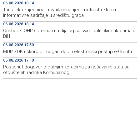
Livna
06.08.2026 18:14
Turistička zajednica Travnik unaprijedila infrastrukturu i
Novi Travnik receives first direct EU funding for UNESCO
19:45
informativne sadržaje u središtu grada
heritage project
06.08.2026 18:14
Crishock: OHR spreman na dijalog sa svim političkim akterima u
Crishock: OHR maintains an open dialogue with all
19:33
BiH
political stakeholders in BiH
06.08.2026 17:50
Velika nagrada Britanije ostaje u MotoGP kalendaru do
19:32
MUP ZDK uskoro bi mogao dobiti elektronski pristup e-Gruntu
2028. godine
06.08.2026 17:10
Postignut dogovor o daljnjim koracima za rješavanje statusa
Španska krajnja ljevica i desnica ujedinjene protiv
19:29
Maroka kao suorganizatora SP 2030.
otpuštenih radnika Komunalnog