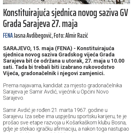
Konstituirajuća sjednica novog saziva GV
Grada Sarajeva 27. maja
FENA
Jasna Avdibegović, Foto: Almir Razić
SARAJEVO, 15. maja (FENA) - Konstituirajuća
sjednica novog saziva Gradskog vijeća Grada
Sarajeva bit će održana u utorak, 27. maja u 10.00
sati. Tada bi trebali biti izabrano rukovodstvo
Vijeća, gradonačelnik i njegovi zamjenici.
Prema najavama, kandidat za mjesto gradonačelnika
Sarajeva je Samir Avdić, vijećnik u Općini Novo
Sarajevo.
Samir Avdić je rođen 21. marta 1967. godine u
Sarajevu. Iza sebe ima uspješnu sportsku karijeru, te je
prošao sve etape razvoja u Košarkaškom klubu Bosna,
gdje je stekao igračku afirmaciju, a nakon toga nastupao