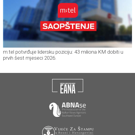
m:tel potvrđuje lidersku poziciju: 43 miliona KM dobiti u
prvih šest mjeseci 2026.