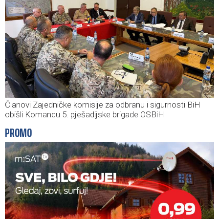
Članovi Zajedničke komisije za odbranu i sigurnosti BiH
obišli Komandu 5. pješadijske brigade OSBiH
PROMO