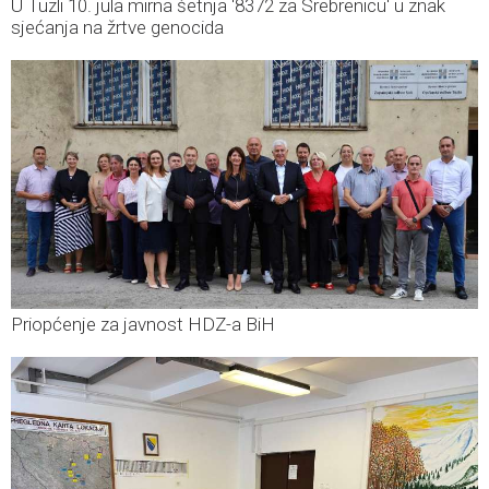
U Tuzli 10. jula mirna šetnja '8372 za Srebrenicu' u znak
sjećanja na žrtve genocida
Priopćenje za javnost HDZ-a BiH