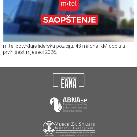
m:tel potvrđuje lidersku poziciju: 43 miliona KM dobiti u
prvih šest mjeseci 2026.