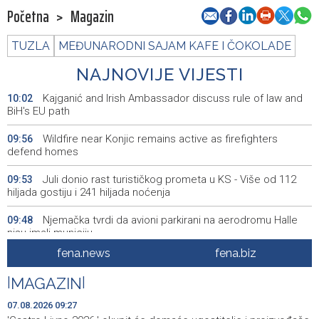
Početna
>
Magazin
TUZLA
MEĐUNARODNI SAJAM KAFE I ČOKOLADE
NAJNOVIJE VIJESTI
Kajganić and Irish Ambassador discuss rule of law and
10:02
BiH's EU path
Wildfire near Konjic remains active as firefighters
09:56
defend homes
Juli donio rast turističkog prometa u KS - Više od 112
09:53
hiljada gostiju i 241 hiljada noćenja
Njemačka tvrdi da avioni parkirani na aerodromu Halle
09:48
nisu imali municiju
fena.news
fena.biz
U Sarajevu počelo saobraćati 10 novih ISUZU autobusa
09:41
|
MAGAZIN
|
Crnogorska vlada pokazala je da poštuje Hrvatsku
09:32
07.08.2026 09:27
Bećirović na svečanosti povodom Dana grada
09:31