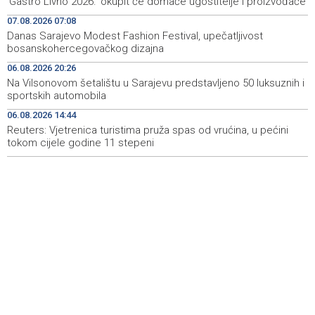
'Gastro Livno 2026.' okupit će domaće ugostitelje i proizvođače
Cazina:Slobodarski narod Krajine nikad i niko nije slomio
07.08.2026 07:08
Danas Sarajevo Modest Fashion Festival, upečatljivost
'Gastro Livno 2026.' okupit će domaće ugostitelje i
09:27
bosanskohercegovačkog dizajna
proizvođače
06.08.2026 20:26
Crishock posjetio IDDEEA-u: Zajednička opredijeljenost
09:25
Na Vilsonovom šetalištu u Sarajevu predstavljeno 50 luksuznih i
za nastavak saradnje
sportskih automobila
06.08.2026 14:44
Kajganić i ambasador Irske o vladavini prava i
09:25
evropskom putu BiH
Reuters: Vjetrenica turistima pruža spas od vrućina, u pećini
tokom cijele godine 11 stepeni