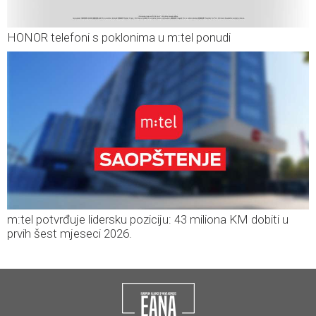
HONOR telefoni s poklonima u m:tel ponudi
m:tel potvrđuje lidersku poziciju: 43 miliona KM dobiti u
prvih šest mjeseci 2026.