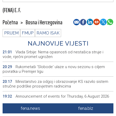
(FENA) E. F.
Početna
>
Bosna i Hercegovina
PRIJEM
FMUP
RAMO ISAK
NAJNOVIJE VIJESTI
Vlada Srbije: Nema opasnosti od nestašica struje i
21:01
vode, riječni promet ugrožen
Rukometaši 'Slobode' ulaze u novu sezonu s ciljem
20:29
povratka u Premijer ligu
Ministarstvo za odgoj i obrazovanje KS razvilo sistem
20:17
stručne podrške prosvjetnim radnicima
Announcement of events for Thursday, 6 August 2026
19:32
Rise in electric scooter injuries among children; Biloš:
19:26
fena.news
fena.biz
Head and facial injuries most common