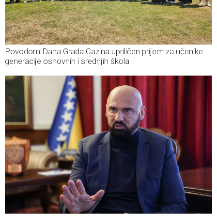
Povodom Dana Grada Cazina upriličen prijem za učenike
generacije osnovnih i srednjih škola