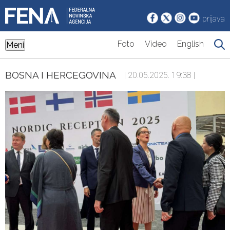
prijava
Foto
Video
English
Meni
BOSNA I HERCEGOVINA
| 20.05.2025. 19:38 |