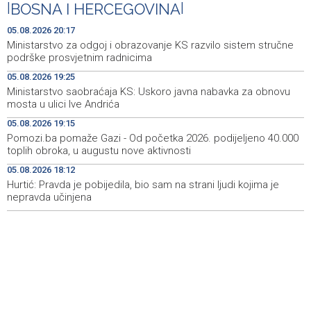
|
BOSNA I HERCEGOVINA
|
Ministarstvo saobraćaja KS: Uskoro javna nabavka za
19:25
obnovu mosta u ulici Ive Andrića
05.08.2026 20:17
Ministarstvo za odgoj i obrazovanje KS razvilo sistem stručne
Pomozi.ba pomaže Gazi - Od početka 2026. podijeljeno
19:15
podrške prosvjetnim radnicima
40.000 toplih obroka, u augustu nove aktivnosti
05.08.2026 19:25
Ministarstvo saobraćaja KS: Uskoro javna nabavka za obnovu
Conference on representation of constituent peoples
19:12
mosta u ulici Ive Andrića
and Others in BiH institutions on August 7
05.08.2026 19:15
'Šetnica kulture' nastavljena modnom revijom i
19:12
Pomozi.ba pomaže Gazi - Od početka 2026. podijeljeno 40.000
predstavljanjem kozmetike
toplih obroka, u augustu nove aktivnosti
05.08.2026 18:12
Prosecutor's Office indicts former Court of BiH
19:05
employee for alleged embezzlement
Hurtić: Pravda je pobijedila, bio sam na strani ljudi kojima je
nepravda učinjena