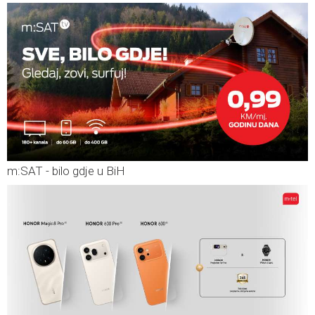
m:SAT - bilo gdje u BiH