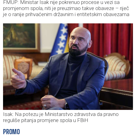
FMUP: Ministar Isak nije pokrenuo procese u vezi sa
promjenom spola, niti je preuzimao takve obaveze – riječ
je o ranije prihvaćenim državnim i entitetskim obavezama
Isak: Na potezu je Ministarstvo zdravstva da pravno
reguliše pitanja promjene spola u FBiH
PROMO