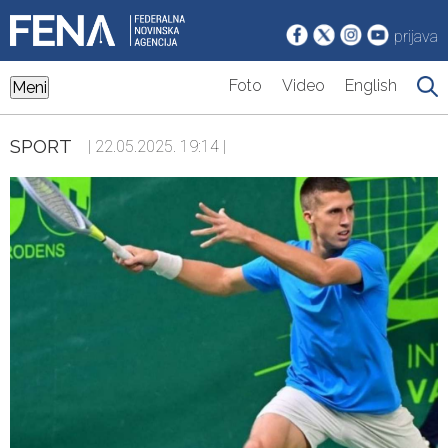
prijava
Foto
Video
English
Meni
SPORT
| 22.05.2025. 19:14 |