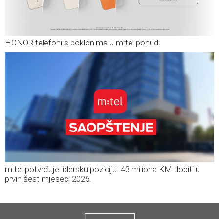
HONOR telefoni s poklonima u m:tel ponudi
m:tel potvrđuje lidersku poziciju: 43 miliona KM dobiti u
prvih šest mjeseci 2026.