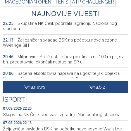
MACEDONIAN OPEN
TENIS
ATP CHALLENGER
NAJNOVIJE VIJESTI
Skupština NK Čelik podržala izgradnju Nacionalnog
22:25
stadiona
Željezničar savladao BSK na početku nove sezone
22:13
Wwin lige BiH
Miljanović i Suljić ostale bez polufinala na 100 m pr., svi
20:46
bh. predstavnici okončali nastup na SP-u
Bačena eksplozivna naprava na ugostiteljski objekt u
20:06
Vitezu, u Novom Travniku zapaljen Golf
fena.news
fena.biz
Galerija ULUPUBiH otvara novu izlagačku sezonu,
20:01
predstavlja novi izlagački program
|
SPORT
|
Faris Dževahirić novi nogometaš Veleža
19:44
07.08.2026 22:25
Skupština NK Čelik podržala izgradnju Nacionalnog stadiona
Announcement of events for Saturday, 8 August 2026
19:21
07.08.2026 22:13
Željezničar savladao BSK na početku nove sezone Wwin lige
Rudari Milanovića ubijedili da ode kući, Memčić se već
19:10