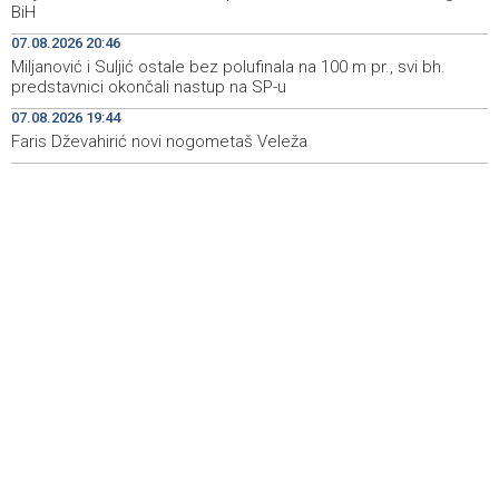
BiH
ponovo vratio u jamu 'Raspotočje'
07.08.2026 20:46
Sarajevo Film Festival presents Kinoscope and
19:03
Miljanović i Suljić ostale bez polufinala na 100 m pr., svi bh.
Kinoscope Surreal programs
predstavnici okončali nastup na SP-u
07.08.2026 19:44
Najave događaja za 8. 8. 2026. godine (subota)
19:00
Faris Dževahirić novi nogometaš Veleža