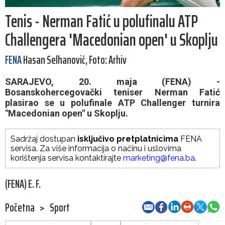
Tenis - Nerman Fatić u polufinalu ATP
Challengera 'Macedonian open' u Skoplju
FENA
Hasan Selhanović, Foto: Arhiv
SARAJEVO, 20. maja (FENA) -
Bosanskohercegovački teniser Nerman Fatić
plasirao se u polufinale ATP Challenger turnira
"Macedonian open" u Skoplju.
Sadržaj dostupan
isključivo pretplatnicima
FENA
servisa. Za više informacija o načinu i uslovima
korištenja servisa kontaktirajte
marketing@fena.ba
.
(FENA) E. F.
Početna
>
Sport