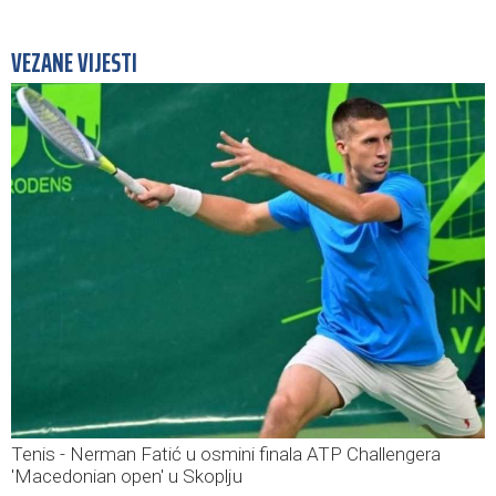
VEZANE VIJESTI
Tenis - Nerman Fatić u osmini finala ATP Challengera
'Macedonian open' u Skoplju