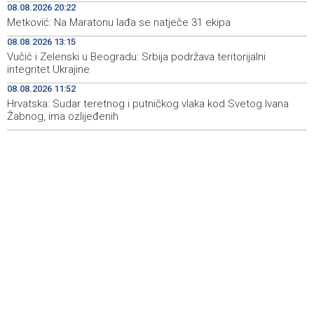
08.08.2026 20:22
umjesto mora izabrali planinu
Metković: Na Maratonu lađa se natječe 31 ekipa
Požar kod Konjica lokaliziran, vatrogasci i dalje na
09:17
08.08.2026 13:15
terenu
Vučić i Zelenski u Beogradu: Srbija podržava teritorijalni
integritet Ukrajine
U Stupama održan prvi „Gastro Livno“: Više od 20 jela
09:09
predstavilo raznolikost livanjske gastronomije
08.08.2026 11:52
Hrvatska: Sudar teretnog i putničkog vlaka kod Svetog Ivana
Žabnog, ima ozlijeđenih
Pretežno sunčano jutro u BiH, u Mostaru 29 stepeni
09:05