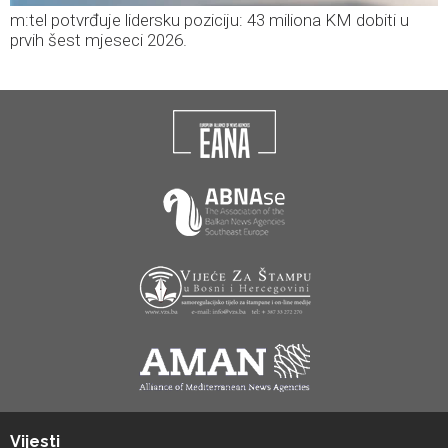
m:tel potvrđuje lidersku poziciju: 43 miliona KM dobiti u
prvih šest mjeseci 2026.
Vijesti