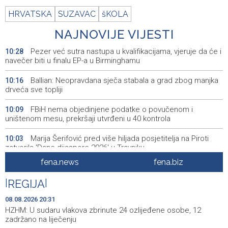
HRVATSKA
SUZAVAC
šKOLA
NAJNOVIJE VIJESTI
Pezer već sutra nastupa u kvalifikacijama, vjeruje da će i
10:28
navečer biti u finalu EP-a u Birminghamu
Ballian: Neopravdana sječa stabala a grad zbog manjka
10:16
drveća sve topliji
FBiH nema objedinjene podatke o povučenom i
10:09
uništenom mesu, prekršaji utvrđeni u 40 kontrola
Marija Šerifović pred više hiljada posjetitelja na Piroti
10:03
zatvorila 'Dane dijaspore 2026' u Travniku
fena.news
fena.biz
Kušljugić: Sprječavanje dehidracije i pregrijavanja ključni
09:28
za očuvanje zdravlja srca tokom vrućina
|
REGIJA
|
U jami 'Raspotočje' petu noć prenoćilo devet zeničkih
09:27
08.08.2026 20:31
rudara
HZHM: U sudaru vlakova zbrinute 24 ozlijeđene osobe, 12
zadržano na liječenju
Gosti iz regiona okupirali Jahorinu, mnogi zbog popusta
09:20