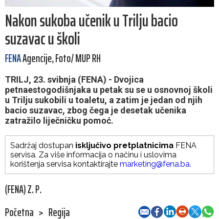
Nakon sukoba učenik u Trilju bacio
suzavac u školi
FENA
Agencije, Foto/ MUP RH
TRILJ, 23. svibnja (FENA) - D​vojica
petnaestogodišnjaka u petak su se u osnovnoj školi
u Trilju sukobili u toaletu, a zatim je jedan od njih
bacio suzavac, zbog čega je desetak učenika
zatražilo liječničku pomoć.
Sadržaj dostupan
isključivo pretplatnicima
FENA
servisa. Za više informacija o načinu i uslovima
korištenja servisa kontaktirajte
marketing@fena.ba
.
(FENA) Z. P.
Početna
>
Regija