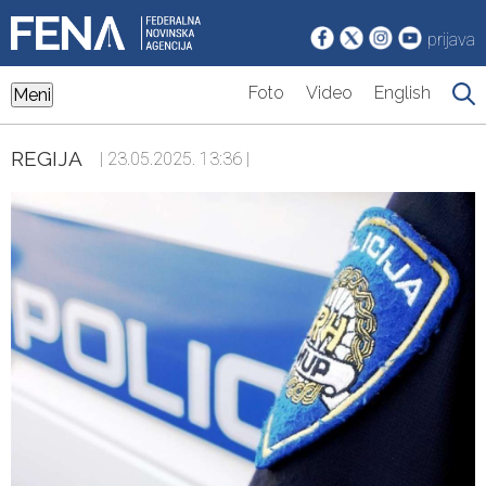
prijava
Foto
Video
English
Meni
REGIJA
| 23.05.2025. 13:36 |