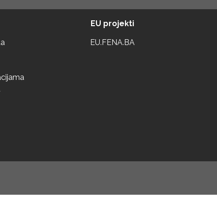
EU projekti
ta
EU.FENA.BA
acijama
a