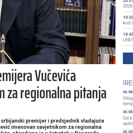
20:0
2026
19:5
kod 
19:4
UNES
19:3
all p
mijera Vučevića
19:3
kale
|
RE
 za regionalna pitanja
19:2
Maro
06.08
Srbij
temp
06.08
Od tr
rbijanski premijer i predsjednik vladajuće
split
ević imenovan savjetnikom za regionalna
06.08