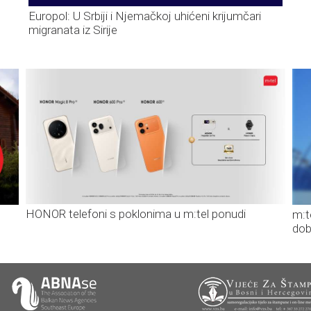
Europol: U Srbiji i Njemačkoj uhićeni krijumčari
migranata iz Sirije
HONOR telefoni s poklonima u m:tel ponudi
m:t
dob