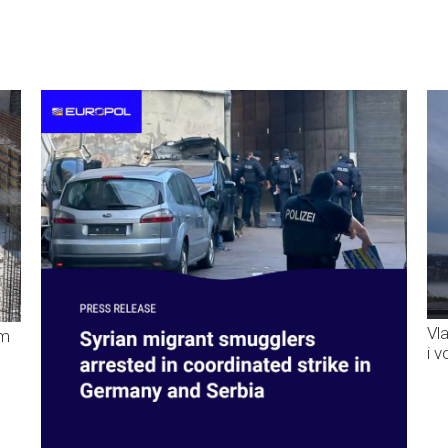
Vl
im
i 