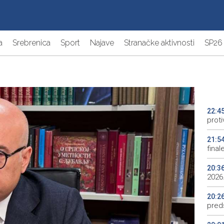
a
Srebrenica
Sport
Najave
Stranačke aktivnosti
SP26
22:4
proti
21:5
final
20:3
2026.
20:2
preds