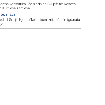
đena konstituirajuća sjednica Skupštine Kosova
 Kurtijeva zahtjeva
.2026 12:03
ol: U Srbiji i Njemačkoj uhićeni krijumčari migranata
ije