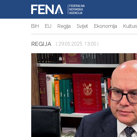
BiH
EU
Regija
Svijet
Ekonomija
Kultur
REGIJA
| 29.05.2025. 13:00 |