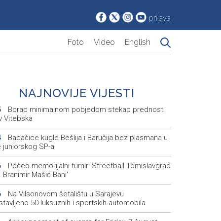
prijava
Foto
Video
English
NAJNOVIJE VIJESTI
Borac minimalnom pobjedom stekao prednost
5
v Vitebska
Bacačice kugle Bešlija i Baručija bez plasmana u
4
e juniorskog SP-a
Počeo memorijalni turnir 'Streetball Tomislavgrad
6
 Branimir Mašić Bani'
Na Vilsonovom šetalištu u Sarajevu
6
tavljeno 50 luksuznih i sportskih automobila