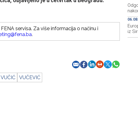
čića, objavljeno je u četvrtak u Beogradu.
Odgo
nakon
06.08
Europ
FENA servisa. Za više informacija o načinu i
iz Sir
eting@fena.ba
.
VUČIĆ
VUČEVIĆ