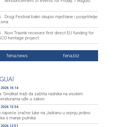
Announcement of events for Friday, 7 August
1
Drugi Festival bakri okupio mještane i posjetitelje
5
Livna
Novi Travnik receives first direct EU funding for
5
CO heritage project
Crishock: OHR maintains an open dialogue with
3
olitical stakeholders in BiH
fena.news
fena.biz
Velika nagrada Britanije ostaje u MotoGP
2
ndaru do 2028. godine
GIJA
|
Španska krajnja ljevica i desnica ujedinjene protiv
9
ka kao suorganizatora SP 2030.
.2026 16:14
a: Sindikat traži da zaštita radnika na visokim
eraturama uđe u zakon
.2026 13:34
i najveće zračne luke na Jadranu u srpnju jedino
ska s manje putnika
.2026 12:51