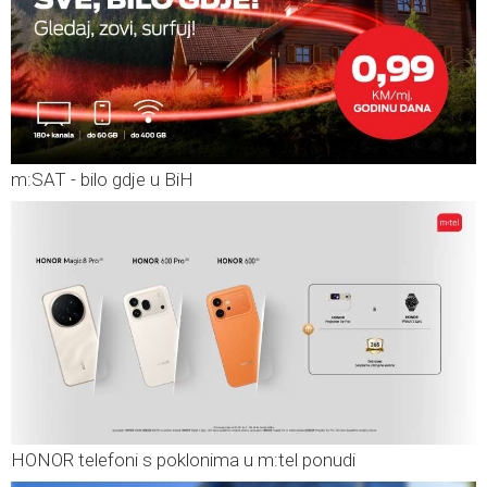
m:SAT - bilo gdje u BiH
HONOR telefoni s poklonima u m:tel ponudi