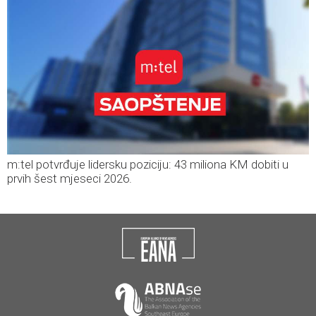
m:tel potvrđuje lidersku poziciju: 43 miliona KM dobiti u
prvih šest mjeseci 2026.