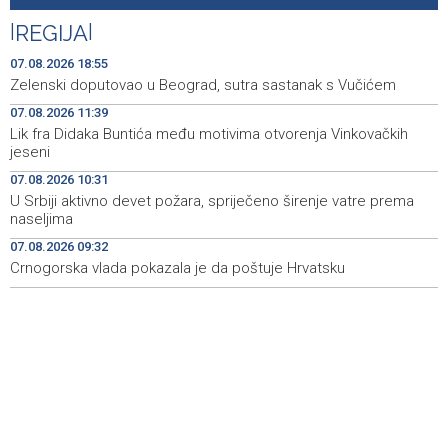
Galerija ULUPUBiH otvara novu izlagačku sezonu,
20:01
predstavlja novi izlagački program
|
REGIJA
|
Faris Dževahirić novi nogometaš Veleža
19:44
07.08.2026 18:55
Zelenski doputovao u Beograd, sutra sastanak s Vučićem
Announcement of events for Saturday, 8 August 2026
19:21
07.08.2026 11:39
Lik fra Didaka Buntića među motivima otvorenja Vinkovačkih
Rudari Milanovića ubijedili da ode kući, Memčić se već
19:10
jeseni
ponovo vratio u jamu 'Raspotočje'
07.08.2026 10:31
Sarajevo Film Festival presents Kinoscope and
19:03
U Srbiji aktivno devet požara, spriječeno širenje vatre prema
Kinoscope Surreal programs
naseljima
07.08.2026 09:32
Najave događaja za 8. 8. 2026. godine (subota)
19:00
Crnogorska vlada pokazala je da poštuje Hrvatsku