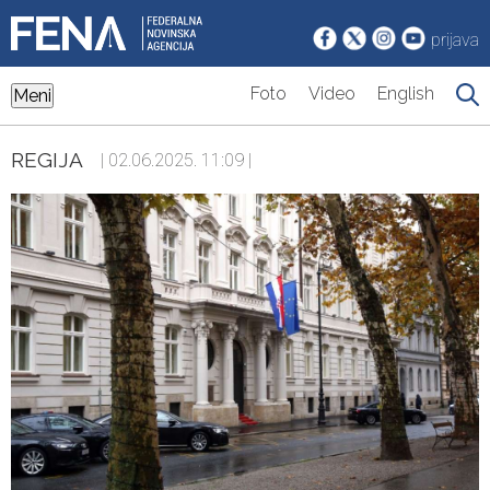
prijava
Foto
Video
English
Meni
REGIJA
| 02.06.2025. 11:09 |