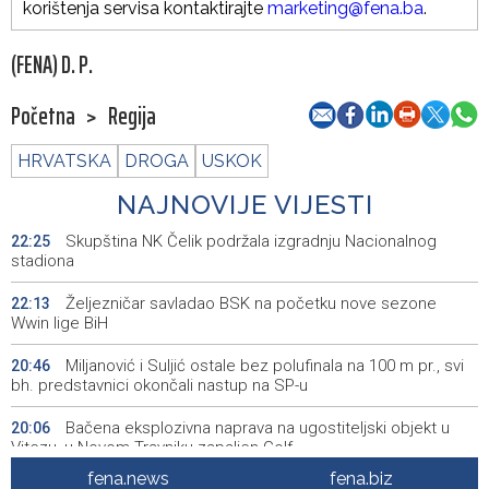
korištenja servisa kontaktirajte
marketing@fena.ba
.
(FENA) D. P.
Početna
>
Regija
HRVATSKA
DROGA
USKOK
NAJNOVIJE VIJESTI
Skupština NK Čelik podržala izgradnju Nacionalnog
22:25
stadiona
Željezničar savladao BSK na početku nove sezone
22:13
Wwin lige BiH
Miljanović i Suljić ostale bez polufinala na 100 m pr., svi
20:46
bh. predstavnici okončali nastup na SP-u
Bačena eksplozivna naprava na ugostiteljski objekt u
20:06
Vitezu, u Novom Travniku zapaljen Golf
fena.news
fena.biz