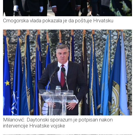
Crnogorska vlada pokazala je da poštuje Hrvatsku
Milanović: Daytonski sporazum je potpisan nakon
intervencije Hrvatske vojske