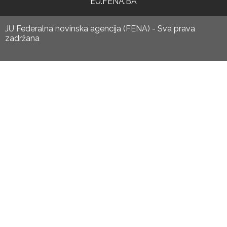
EU.FENA.BA
JU Federalna novinska agencija (FENA) - Sva prava
zadržana