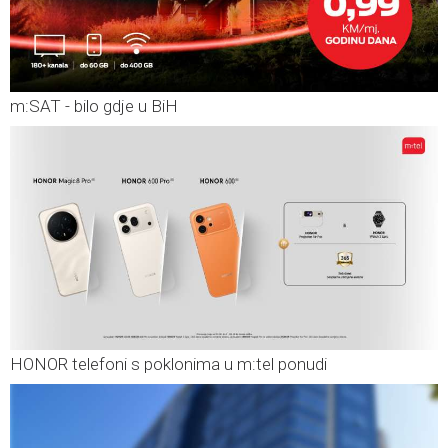
m:SAT - bilo gdje u BiH
HONOR telefoni s poklonima u m:tel ponudi