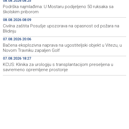
08.08.2026 08:25
sa školskim priborom
Podrška najmlađima: U Mostaru podijeljeno 50 ruksaka sa
školskim priborom
Najave događaja za 8. 8. 2026. godine (subota)
08:25
08.08.2026 08:09
Civilna zaštita Posušje upozorava na opasnost od požara na
Etnofest Didak čuva hercegovačku tradiciju kroz
08:20
Blidinju
pjesmu, običaje i gastronomiju
07.08.2026 20:06
Civilna zaštita Posušje upozorava na opasnost od
08:09
Bačena eksplozivna naprava na ugostiteljski objekt u Vitezu, u
požara na Blidinju
Novom Travniku zapaljen Golf
07.08.2026 18:27
Skupština NK Čelik podržala izgradnju Nacionalnog
22:25
stadiona
KCUS: Klinika za urologiju s transplantacijom preseljena u
savremeno opremljene prostorije