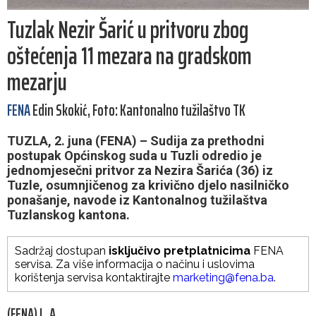
Tuzlak Nezir Šarić u pritvoru zbog
oštećenja 11 mezara na gradskom
mezarju
FENA
Edin Skokić, Foto: Kantonalno tužilaštvo TK
TUZLA, 2. juna (FENA) – Sudija za prethodni
postupak Općinskog suda u Tuzli odredio je
jednomjesečni pritvor za Nezira Šarića (36) iz
Tuzle, osumnjičenog za krivično djelo nasilničko
ponašanje, navode iz Kantonalnog tužilaštva
Tuzlanskog kantona.
Sadržaj dostupan
isključivo pretplatnicima
FENA
servisa. Za više informacija o načinu i uslovima
korištenja servisa kontaktirajte
marketing@fena.ba
.
(FENA) L. A.