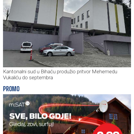
Kantonalni sud u Bihaću produžio pritvor Mehemedu
Vukaliću do septembra
PROMO