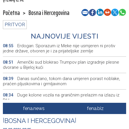
Početna
>
Bosna i Hercegovina
PRITVOR
NAJNOVIJE VIJESTI
Erdogan: Sporazum iz Meke nije usmjeren ni protiv
08:55
jedne države, otvoren je i za prijateljske zemlje
Američki sud blokirao Trumpov plan izgradnje plesne
08:51
dvorane u Bijeloj kući
Danas sunčano, tokom dana umjeren porast noblake,
08:39
praćen pljuskovima i grmljavinom
Duge kolone vozila na graničnim prelazim na izlazu iz
08:34
BiH
fena.news
fena.biz
Deset zeničkih rudara četvrtu noć ostali u jami
08:29
Raspotočje
|
BOSNA I HERCEGOVINA
|
Podrška najmlađima: U Mostaru podijeljeno 50 ruksaka
08:25