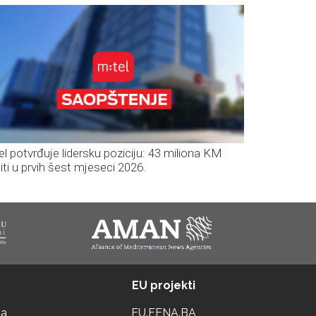
el potvrđuje lidersku poziciju: 43 miliona KM
iti u prvih šest mjeseci 2026.
EU projekti
ta
EU.FENA.BA