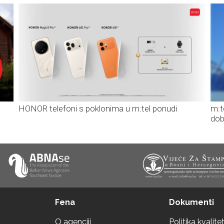
HONOR telefoni s poklonima u m:tel ponudi
m:t
dob
Fena
Dokumenti
O agenciji
Politika kvalite