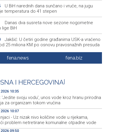
U BiH narednih dana sunčano i vruće, na jugu
5
je temperatura do 41 stepen
Danas dva susreta nove sezone nogometne
1
 lige BiH
Jakšić: U četiri godine građanima USK-a vraćeno
0
 od 25 miliona KM po osnovu pravosnažnih presuda
Književno veče sa Admirom i Irmom Husić u
5
fena.news
fena.biz
u
Požar na području Kanjine i Živašnice i dalje
8
an, angažirani brojni vatrogasci i helikopteri
SNA I HERCEGOVINA
|
Erdogan: Sporazum iz Meke nije usmjeren ni
5
.2026 10:35
v jedne države, otvoren je i za prijateljske zemlje
: 'Jedite svoju vodu', unos vode kroz hranu prirodna
zija za organizam tokom vrućina
.2026 10:07
njaci - Uz nizak nivo količine vode u rijekama,
eći problem netretirane komunalne otpadne vode
.2026 09:50