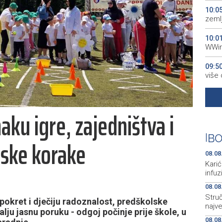
10:0
zeml
10:0
WWin
09:5
više
09:4
Ključ
naku igre, zajedništva i
09:1
aktiv
|
BO
lske korake
08:5
08.08
proti
Karić
infu
08.08
Struč
pokret i dječiju radoznalost, predškolske
najv
ju jasnu poruku - odgoj počinje prije škole, u
08.08