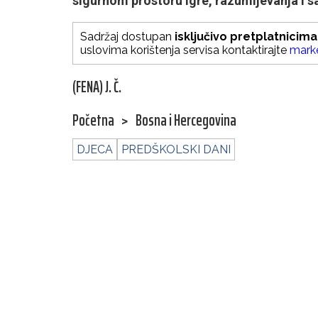
sigurnom prostoru igre, razumijevanja i s
Sadržaj dostupan
isključivo pretplatnicima
uslovima korištenja servisa kontaktirajte
mark
(FENA) J. Č.
Početna
>
Bosna i Hercegovina
DJECA
PREDŠKOLSKI DANI