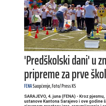
'Predškolski dani' u z
pripreme za prve ško
FENA
Saopćenje, Foto/ Press KS
SARAJEVO, 4. juna (FENA) - Kroz pjesmu, 
ustanove Kantona Sarajevo i ove godine šal