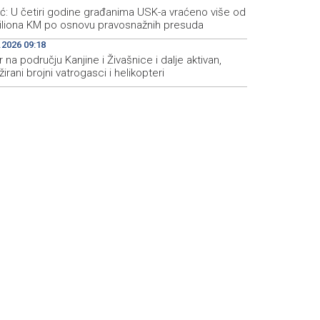
ić: U četiri godine građanima USK-a vraćeno više od
iliona KM po osnovu pravosnažnih presuda
.2026 09:18
 na području Kanjine i Živašnice i dalje aktivan,
irani brojni vatrogasci i helikopteri