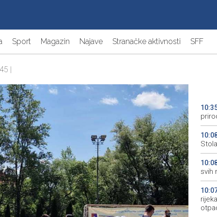
a
Sport
Magazin
Najave
Stranačke aktivnosti
SFF
45 |
10:3
priro
10:0
Stol
10:0
svih 
10:0
rije
otpa