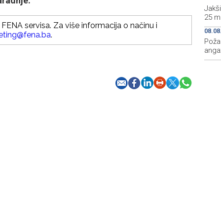
aradnje.
Jakš
25 m
FENA servisa. Za više informacija o načinu i
08.08
eting@fena.ba
.
Požar
angaž