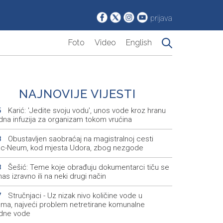
prijava
Foto
Video
English
NAJNOVIJE VIJESTI
Karić: 'Jedite svoju vodu', unos vode kroz hranu
5
dna infuzija za organizam tokom vrućina
Obustavljen saobraćaj na magistralnoj cesti
8
ac-Neum, kod mjesta Udora, zbog nezgode
Šešić: Teme koje obrađuju dokumentarci tiču se
8
nas izravno ili na neki drugi način
Stručnjaci - Uz nizak nivo količine vode u
7
kama, najveći problem netretirane komunalne
dne vode