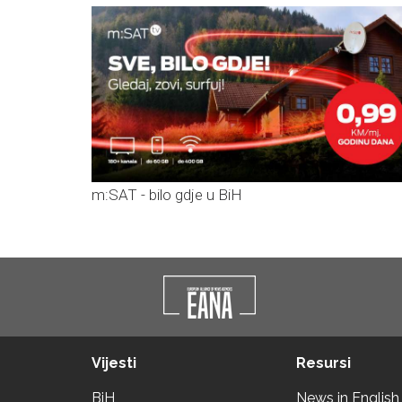
m:SAT - bilo gdje u BiH
Vijesti
Resursi
BiH
News in English