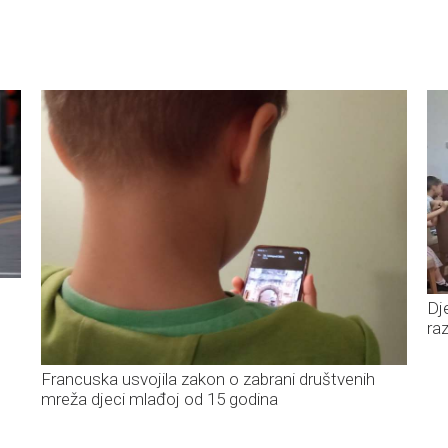
Dj
ra
Francuska usvojila zakon o zabrani društvenih
mreža djeci mlađoj od 15 godina