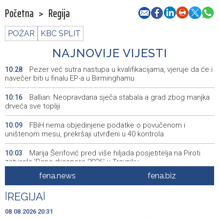
Početna
>
Regija
POŽAR
KBC SPLIT
NAJNOVIJE VIJESTI
Pezer već sutra nastupa u kvalifikacijama, vjeruje da će i
10:28
navečer biti u finalu EP-a u Birminghamu
Ballian: Neopravdana sječa stabala a grad zbog manjka
10:16
drveća sve topliji
FBiH nema objedinjene podatke o povučenom i
10:09
uništenom mesu, prekršaji utvrđeni u 40 kontrola
Marija Šerifović pred više hiljada posjetitelja na Piroti
10:03
zatvorila 'Dane dijaspore 2026' u Travniku
fena.news
fena.biz
Kušljugić: Sprječavanje dehidracije i pregrijavanja ključni
09:28
za očuvanje zdravlja srca tokom vrućina
|
REGIJA
|
U jami 'Raspotočje' petu noć prenoćilo devet zeničkih
09:27
08.08.2026 20:31
rudara