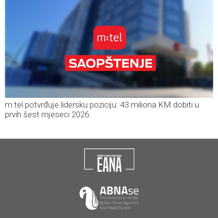
m:tel potvrđuje lidersku poziciju: 43 miliona KM dobiti u
prvih šest mjeseci 2026.