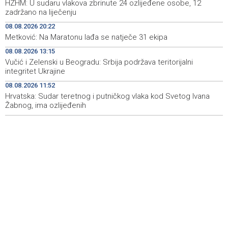
HZHM: U sudaru vlakova zbrinute 24 ozlijeđene osobe, 12
zadržano na liječenju
Gosti iz regiona okupirali Jahorinu, mnogi zbog popusta
09:20
08.08.2026 20:22
umjesto mora izabrali planinu
Metković: Na Maratonu lađa se natječe 31 ekipa
Požar kod Konjica lokaliziran, vatrogasci i dalje na
09:17
08.08.2026 13:15
terenu
Vučić i Zelenski u Beogradu: Srbija podržava teritorijalni
integritet Ukrajine
U Stupama održan prvi „Gastro Livno“: Više od 20 jela
09:09
predstavilo raznolikost livanjske gastronomije
08.08.2026 11:52
Hrvatska: Sudar teretnog i putničkog vlaka kod Svetog Ivana
Žabnog, ima ozlijeđenih
Pretežno sunčano jutro u BiH, u Mostaru 29 stepeni
09:05