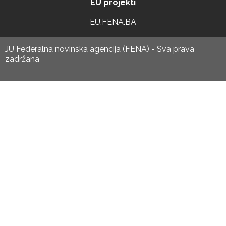
EU projekti
EU.FENA.BA
JU Federalna novinska agencija (FENA) - Sva prava
zadržana