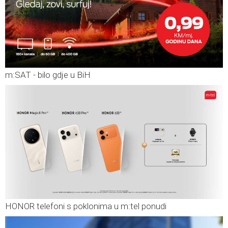
m:SAT - bilo gdje u BiH
HONOR telefoni s poklonima u m:tel ponudi