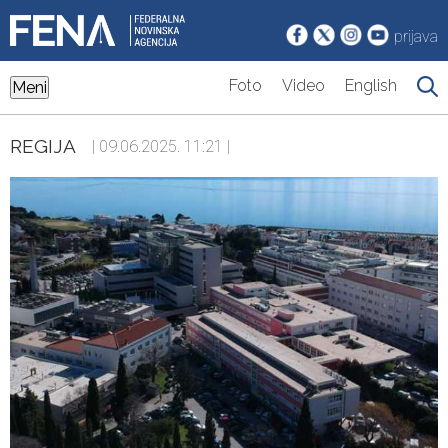
prijava
Foto
Video
English
Meni
REGIJA
| 09.06.2025. 11:21 |