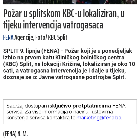
Požar u splitskom KBC-u lokaliziran, u
tijeku intervencija vatrogasaca
FENA
Agencije, Foto/ KBC Split
SPLIT 9. lipnja (FENA) - Požar koji je u ponedjeljak
izbio na prvom katu Kliničkog bolničkog centra
(KBC) Split, na lokaciji Križine, lokaliziran je oko 10
sati, a vatrogasna intervencija je i dalje u tijeku,
doznaje se iz Javne vatrogasne postrojbe Split.
Sadržaj dostupan
isključivo pretplatnicima
FENA
servisa. Za više informacija o načinu i uslovima
korištenja servisa kontaktirajte
marketing@fena.ba
.
(FENA) N. M.