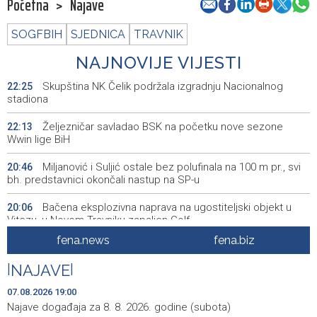
Početna
>
Najave
SOGFBIH
SJEDNICA
TRAVNIK
NAJNOVIJE VIJESTI
Skupština NK Čelik podržala izgradnju Nacionalnog
22:25
stadiona
Željezničar savladao BSK na početku nove sezone
22:13
Wwin lige BiH
Miljanović i Suljić ostale bez polufinala na 100 m pr., svi
20:46
bh. predstavnici okončali nastup na SP-u
Bačena eksplozivna naprava na ugostiteljski objekt u
20:06
Vitezu, u Novom Travniku zapaljen Golf
fena.news
fena.biz
Galerija ULUPUBiH otvara novu izlagačku sezonu,
20:01
predstavlja novi izlagački program
|
NAJAVE
|
Faris Dževahirić novi nogometaš Veleža
19:44
07.08.2026 19:00
Najave događaja za 8. 8. 2026. godine (subota)
Announcement of events for Saturday, 8 August 2026
19:21