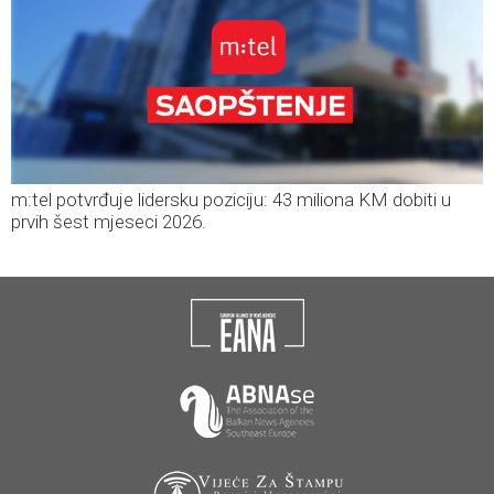
m:tel potvrđuje lidersku poziciju: 43 miliona KM dobiti u
prvih šest mjeseci 2026.