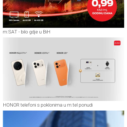
m:SAT - bilo gdje u BiH
HONOR telefoni s poklonima u m:tel ponudi