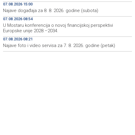
07.08.2026 15:00
Najave događaja za 8. 8. 2026. godine (subota)
Rudari Milanovića ubijedili da ode kući, Memčić se već
19:10
ponovo vratio u jamu 'Raspotočje'
07.08.2026 08:54
U Mostaru konferencija o novoj financijskoj perspektivi
Sarajevo Film Festival presents Kinoscope and
19:03
Europske unije 2028.–2034.
Kinoscope Surreal programs
07.08.2026 08:21
Najave foto i video servisa za 7. 8. 2026. godine (petak)
Najave događaja za 8. 8. 2026. godine (subota)
19:00