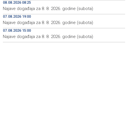
08.08.2026 08:25
Najave događaja za 8. 8. 2026. godine (subota)
Koncertom Marije Šerifović večeras se zatvara
18:05
manifestacija 'Dani dijaspore Travnik 2026'
07.08.2026 19:00
Najave događaja za 8. 8. 2026. godine (subota)
Kod mosta Brčko - Gunja pronađene kosti, vještaci
17:26
sudske medicine utvrđuju porijeklo
07.08.2026 15:00
Najave događaja za 8. 8. 2026. godine (subota)
'Pekijada' u Varešu okupila 37 ekipa iz četiri države
17:15
regiona