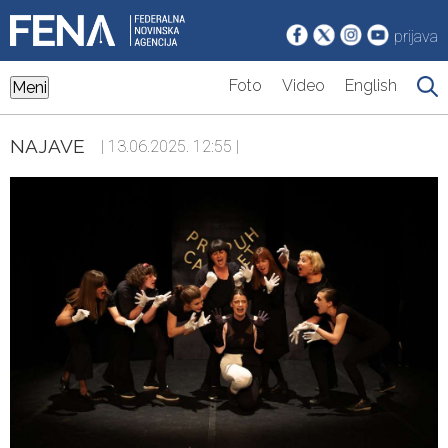
prijava
Foto
Video
English
Meni
NAJAVE
| 13.06.2025. 12:55 |