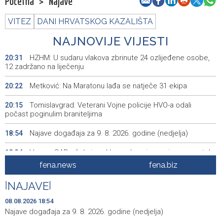
Početna
>
Najave
VITEZ
DANI HRVATSKOG KAZALIŠTA
NAJNOVIJE VIJESTI
HZHM: U sudaru vlakova zbrinute 24 ozlijeđene osobe,
20:31
12 zadržano na liječenju
Metković: Na Maratonu lađa se natječe 31 ekipa
20:22
Tomislavgrad: Veterani Vojne policije HVO-a odali
20:15
počast poginulim braniteljima
Najave događaja za 9. 8. 2026. godine (nedjelja)
18:54
Vance: SAD očekuje od Irana da osigura siguran protok
18:34
nafte kroz Hormuški moreuz
fena.news
fena.biz
Iranski šef sigurnosti: Hormuški moreuz će ostati
18:21
|
NAJAVE
|
zatvoren dok SAD ne ispuni zahtjeve Teherana
08.08.2026 18:54
Iran 'vrlo blizu' dogovora s Omanom o novoj Hormuškoj
18:09
Najave događaja za 9. 8. 2026. godine (nedjelja)
brodskoj ruti