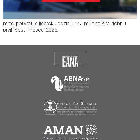
m:tel potvrđuje lidersku poziciju: 43 miliona KM dobiti u
prvih šest mjeseci 2026.