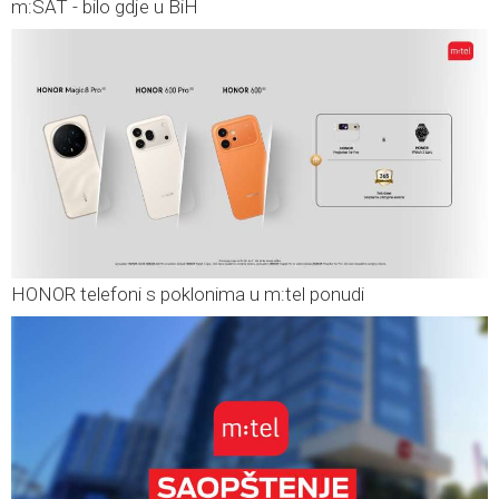
m:SAT - bilo gdje u BiH
HONOR telefoni s poklonima u m:tel ponudi